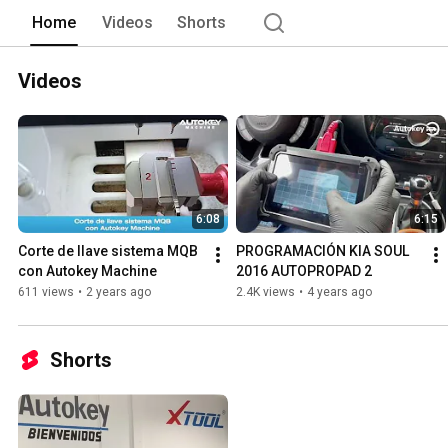
Home
Videos
Shorts
Videos
6:08
6:15
Corte de llave sistema MQB 
PROGRAMACIÓN KIA SOUL 
con Autokey Machine
2016 AUTOPROPAD 2
611 views
•
2 years ago
2.4K views
•
4 years ago
Shorts