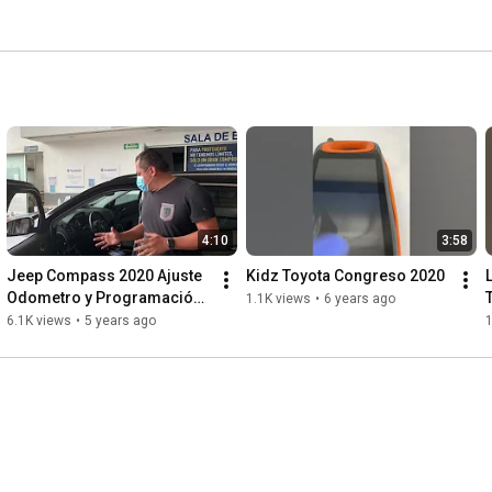
4:10
3:58
Jeep Compass 2020 Ajuste 
Kidz Toyota Congreso 2020
Odometro y Programación 
1.1K views
•
6 years ago
de llaves con cable SGW 
6.1K views
•
5 years ago
AUTOPROPAD