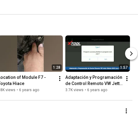
1:28
1:57
Location of Module F7 - 
Adaptación y Programación 
Toyota Hiace
de Control Remoto VW Jetta 
Clásico 2015 con K001 
18K views
•
6 years ago
3.7K views
•
6 years ago
Xtool