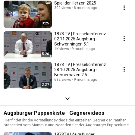
Spiel der Herzen 2025
302 views
8 months ago
3:25
1878 TV | Pressekonferenz
02.11.2025 Augsburg -
Schwenningen 5:1
1K views
9 months ago
5:26
1878 TV | Pressekonferenz
28.10.2025 Augsburg -
Bremerhaven 2:5
632 views
9 months ago
2:27
Augsburger Puppenkiste - Gegnervideos
Hier findet ihr die Vorstellungsvideos der einzelnen Gegner der Panther
präsentiert vom Mammut und Neandertaler der Augsburger Puppenkiste.
Die Videos zu Ingolstadt und Iserlohn gibt's bei unserem Partner
1878TV | Augsburger
MOEJAYS: http://www.youtube.com/user/MOEJAYS