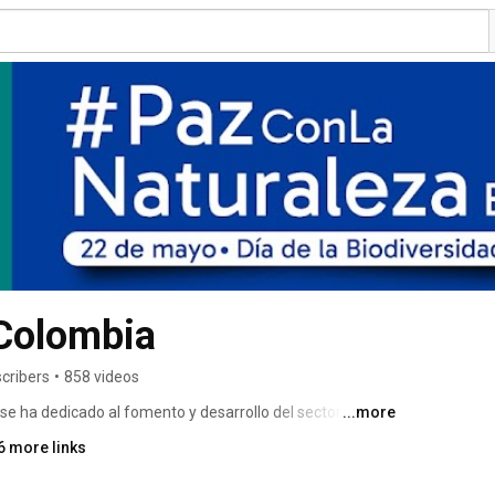
 Colombia
cribers
•
858 videos
e ha dedicado al fomento y desarrollo del sector 
...more
omo muestra propia de las comunidades indígenas y 
6 more links
pira respeto y admiración. En cada objeto va plasmada la 
 vida, su mundo ... su Colombia. 