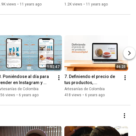
.9K views
•
11 years ago
1.2K views
•
11 years ago
1:52:47
46:25
8. Poniéndose al día para 
7. Definiendo el precio de 
vender en Instagram y 
tus productos, 
Facebook. 
#ArtesanoDigital, 2019
Artesanías de Colombia
Artesanías de Colombia
#ArtesanoDigital, 2019
356 views
•
6 years ago
418 views
•
6 years ago