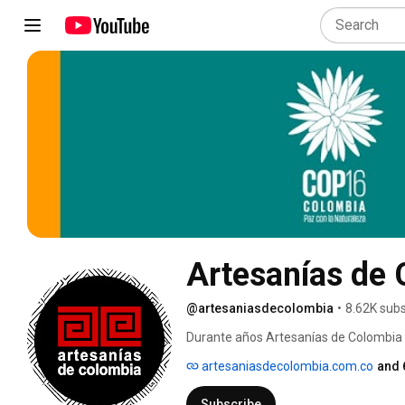
Artesanías de
@artesaniasdecolombia
•
8.62K subs
Durante años Artesanías de Colombia s
artesano en el país. Cada producto, c
artesaniasdecolombia.com.co
and 
artesanas, refleja una historia que ins
realidad del artesano, su comunidad, su
Subscribe