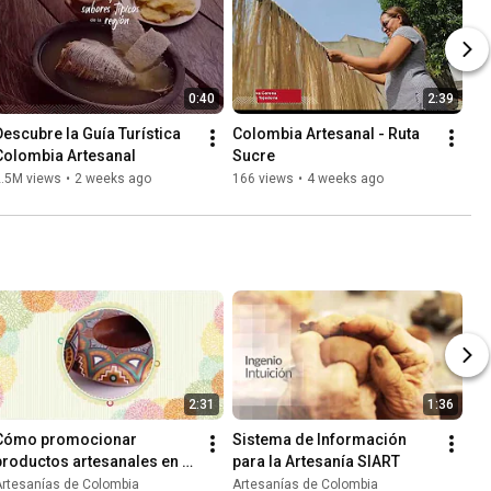
0:40
2:39
Descubre la Guía Turística 
Colombia Artesanal - Ruta 
Colombia Artesanal
Sucre
2.5M views
•
2 weeks ago
166 views
•
4 weeks ago
2:31
1:36
Cómo promocionar 
Sistema de Información 
productos artesanales en 
para la Artesanía SIART
una página de Internet
Artesanías de Colombia
Artesanías de Colombia