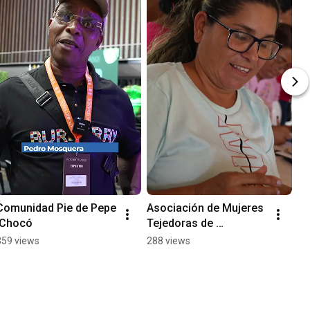
Comunidad Pie de Pepe 
Asociación de Mujeres 
,Chocó
Tejedoras de 
Esperanza en San 
359 views
288 views
Jacinto de Bolívar