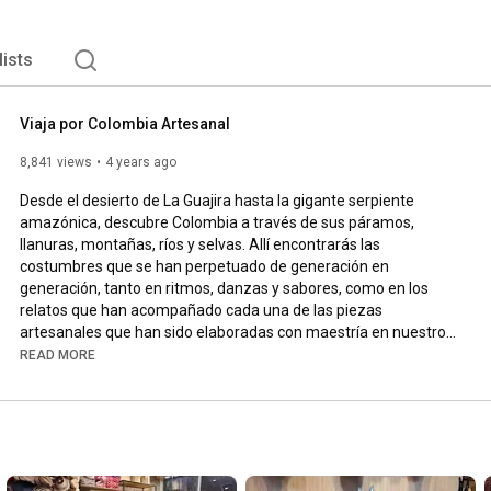
lists
Viaja por Colombia Artesanal
8,841 views
4 years ago
Desde el desierto de La Guajira hasta la gigante serpiente 
amazónica, descubre Colombia a través de sus páramos, 
llanuras, montañas, ríos y selvas. Allí encontrarás las 
costumbres que se han perpetuado de generación en 
generación, tanto en ritmos, danzas y sabores, como en los 
relatos que han acompañado cada una de las piezas 
artesanales que han sido elaboradas con maestría en nuestro 
país.

READ MORE
Viaja por este mapa que te llevará por 12 rutas a conocer de la 
mano de grandes maestros, los oficios y saberes ancestrales 
de sus comunidades. Descubre Colombia Artesanal.
