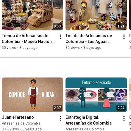
Un proyecto de Artesanias de Colombia, con el apoyo del 
Ministerio de Comercio, Fontur y Procolombia

Ingresa a: www.colombiaartesanal.com.co 

0:50
1:21
Síguenos en: 

Tienda de Artesanías de 
Tienda de Artesanías de 
Instagram: 
https://www.instagram.com/colombiarte...
Colombia - Museo Nacional 
Colombia - Las Aguas, 
Facebook: 
https://www.facebook.com/Colombia-Art...
, Bogotá
Bogotá
50 views
•
8 days ago
32 views
•
8 days ago
2:37
2:24
Juan el artesano
Estrategia Digital, 
Artesanías de Colombia
Artesanías de Colombia
3.1K views
•
8 years ago
Artesanías de Colombia