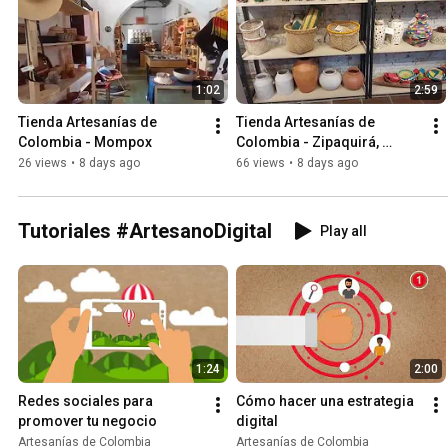
1:02
2:59
Tienda Artesanías de 
Tienda Artesanías de 
Colombia - Mompox
Colombia - Zipaquirá, 
Restaurante el "Salario"
26 views
•
8 days ago
66 views
•
8 days ago
Tutoriales #ArtesanoDigital
Play all
1:24
2:00
Redes sociales para 
Cómo hacer una estrategia 
promover tu negocio
digital
Artesanías de Colombia
Artesanías de Colombia