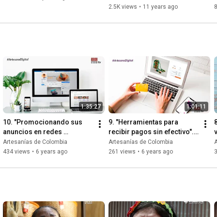
2.5K views
•
11 years ago
8
1:35:27
1:01:11
10. "Promocionando sus 
9. "Herramientas para 
anuncios en redes 
recibir pagos sin efectivo". 
sociales". #ArtesanoDigital, 
#ArtesanoDigital, 2019
Artesanías de Colombia
Artesanías de Colombia
2019
434 views
•
6 years ago
261 views
•
6 years ago