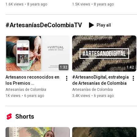
1.6K views
•
8 years ago
1.5K views
•
8 years ago
#ArtesaníasDeColombiaTV
Play all
1:32
1:42
Artesanos reconocidos en 
#ArtesanoDigital, estrategia 
los Premios 
de Artesanías de Colombia
#ArtesanoDigital 2019
Artesanías de Colombia
Artesanías de Colombia
1K views
•
6 years ago
3.4K views
•
6 years ago
Shorts