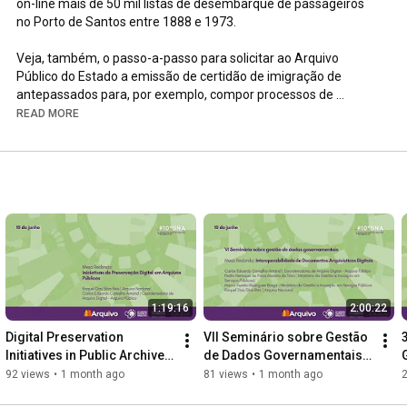
on-line mais de 50 mil listas de desembarque de passageiros 
no Porto de Santos entre 1888 e 1973. 

Veja, também, o passo-a-passo para solicitar ao Arquivo 
Público do Estado a emissão de certidão de imigração de 
antepassados para, por exemplo, compor processos de 
requisição de dupla cidadania.

READ MORE
Pesquise nas listas de desembarque (por navio e data): 
http://www.arquivoestado.sp.gov.br/we...
Pesquise nos registros de matrícula da Hospedaria de 
Imigrantes (por nome, sobrenome, nacionalidade, navio e 
data): 
http://www.arquivoestado.sp.gov.br/we...
Solicite a certidão de desembarque com base nas lista de 
passageiros: 
http://www.arquivoestado.sp.gov.br/we...
1:19:16
2:00:22
Se tiver dúvidas, entre em contato conosco em 
Digital Preservation 
VII Seminário sobre Gestão 
faleconosco@arquivoestado.sp.gov.br - (11) 2868-
Initiatives in Public Archives 
de Dados Governamentais | 
4541/4542/4540
| 10th National Archives 
10ª Semana Nacional de 
92 views
•
1 month ago
81 views
•
1 month ago
Week (Day 2)
Arquivos (Dia 2)