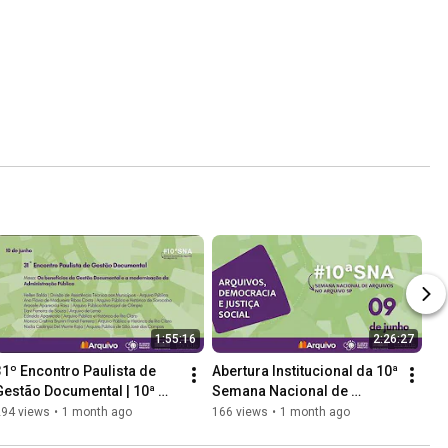
1:55:16
2:26:27
31º Encontro Paulista de 
Abertura Institucional da 10ª 
Gestão Documental | 10ª 
Semana Nacional de 
Semana Nacional de 
Arquivos | Com Thiago 
294 views
•
1 month ago
166 views
•
1 month ago
Arquivos (Dia 2)
Nicodemo e Alexandre 