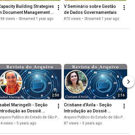
Capacity Building Strategies 
V Seminário sobre Gestão 
in Document Management 
de Dados Governamentais
or Municipalities in the SEI! 
398 views
•
Streamed 1 year ago
870 views
•
Streamed 1 year ago
Cities Project
2:50
2:16
Isabel Maringelli - Seção 
Cristiane d'Avila - Seção 
Introdução ao Dossiê 
Introdução ao Dossiê 
#RevistaDoArquivo nº 10 - 
#RevistaDoArquivo nº 10 - 
rquivo Publico do Estado de São Paulo
Arquivo Publico do Estado de São Paulo
APESP
APESP
84 views
•
5 years ago
87 views
•
5 years ago