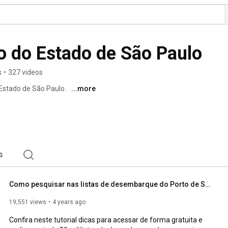
o do Estado de São Paulo
s
•
327 videos
Estado de São Paulo. 
...more
s
Como pesquisar nas listas de desembarque do Porto de Santos #ImigracaoNoArquivo #ArquivoDigitalSP
19,551 views
4 years ago
Confira neste tutorial dicas para acessar de forma gratuita e 