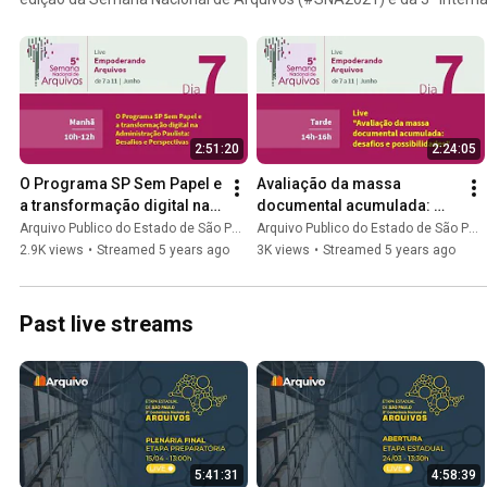
(#IAW2021), que acontecem anualmente em comemoração ao Dia Int
de junho, data de criação do Conselho Internacional de Arquivos (ICA
1948.
2:51:20
2:24:05
O Programa SP Sem Papel e 
Avaliação da massa 
a transformação digital na 
documental acumulada: 
Administração Paulista: 
desafios e possibilidades
Arquivo Publico do Estado de São Paulo
Arquivo Publico do Estado de São Paulo
Desafios e Perspectivas
2.9K views
•
Streamed 5 years ago
3K views
•
Streamed 5 years ago
Past live streams
5:41:31
4:58:39