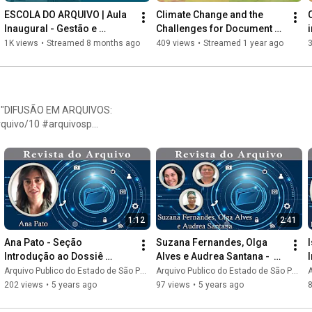
ESCOLA DO ARQUIVO | Aula 
Climate Change and the 
Inaugural - Gestão e 
Challenges for Document 
Preservação Digital
Management in 
f
1K views
•
Streamed 8 months ago
409 views
•
Streamed 1 year ago
Municipalities
0 - "DIFUSÃO EM ARQUIVOS:
rquivo/10 #arquivosp
1:12
2:41
Ana Pato - Seção 
Suzana Fernandes, Olga 
Introdução ao Dossiê 
Alves e Audrea Santana -  
#RevistaDoArquivo nº 10 - 
Introdução ao Dossiê 
Arquivo Publico do Estado de São Paulo
Arquivo Publico do Estado de São Paulo
A
APESP
#RevistaDoArquivo nº 10 -
202 views
•
5 years ago
97 views
•
5 years ago
APESP