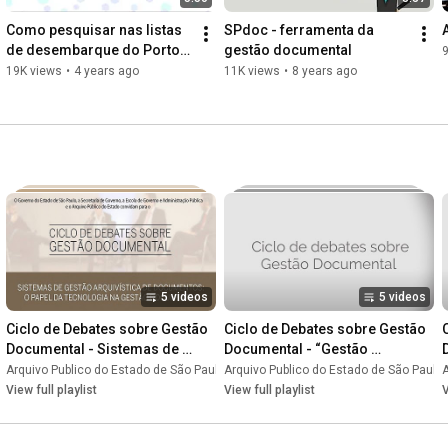
Como pesquisar nas listas 
SPdoc - ferramenta da 
de desembarque do Porto 
gestão documental
9
de Santos 
19K views
•
4 years ago
11K views
•
8 years ago
#ImigracaoNoArquivo 
#ArquivoDigitalSP
5 videos
5 videos
Ciclo de Debates sobre Gestão 
Ciclo de Debates sobre Gestão 
Documental - Sistemas de 
Documental - “Gestão 
Gestão Arquivística de 
documental e preservação da 
lo
Arquivo Publico do Estado de São Paulo
•
Playlist
Arquivo Publico do Estado de São Paulo
•
Playlist
A
Documentos: o papel da 
memória”
View full playlist
View full playlist
V
tecnologia na gestão 
documental