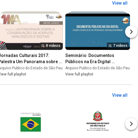
View all
8 videos
7 videos
Jornadas Culturais 2017: 
Seminário  Documentos 
Palestra Um Panorama sobre a 
Públicos na Era Digital 
Conservação de Acervos 
25/04/2017
rquivo Publico do Estado de São Paulo
•
Playlist
Arquivo Publico do Estado de São Paulo
•
Playlist
•
P
Analógicos e Digitais
iew full playlist
View full playlist
View all