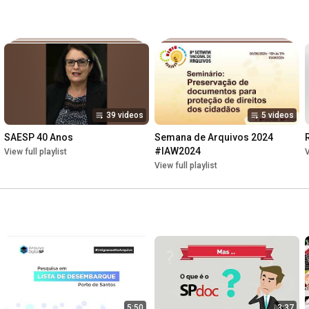
39 videos
5 videos
SAESP 40 Anos
Semana de Arquivos 2024 
#IAW2024
View full playlist
V
View full playlist
5:50
3:37