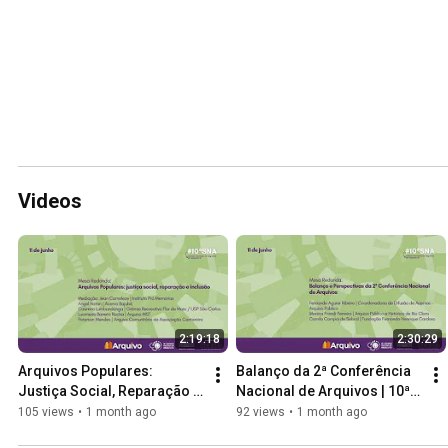
Videos
2:19:18
2:30:29
Arquivos Populares: 
Balanço da 2ª Conferência 
Justiça Social, Reparação e 
Nacional de Arquivos | 10ª 
Inclusão | 10ª Semana 
Semana Nacional de 
105 views
•
1 month ago
92 views
•
1 month ago
Nacional de Arquivos (Dia 
Arquivos (Dia 3)