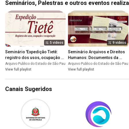
Seminários, Palestras e outros eventos realiz
5 videos
9 videos
Seminário 'Expedição Tietê: 
Seminário Arquivos e Direitos 
registro dos usos, ocupação e 
Humanos: Documentos da 
recuperação'
Comissão Teotônio Vilela
Arquivo Publico do Estado de São Paulo
Arquivo Publico do Estado de São Pau
•
Playlist
View full playlist
View full playlist
Canais Sugeridos