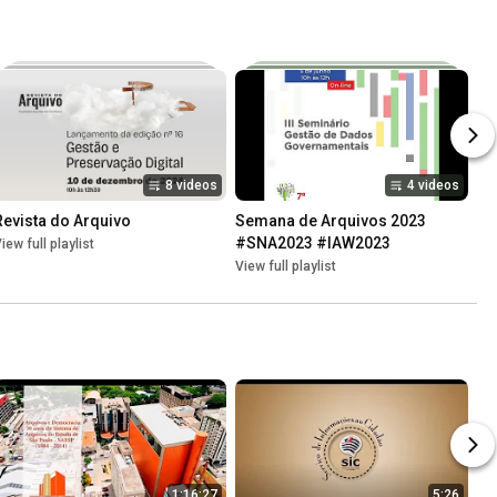
8 videos
4 videos
Revista do Arquivo
Semana de Arquivos 2023 
#SNA2023 #IAW2023
iew full playlist
View full playlist
1:16:27
5:26