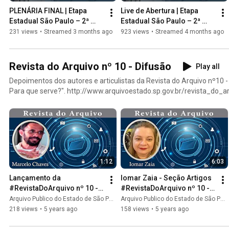
PLENÁRIA FINAL | Etapa 
Live de Abertura | Etapa 
Estadual São Paulo – 2ª 
Estadual São Paulo – 2ª 
Conferência Nacional de 
Conferência Nacional de 
231 views
•
Streamed 3 months ago
923 views
•
Streamed 4 months ago
Arquivos (CNArq)
Arquivos (CNArq)
Revista do Arquivo nº 10 - Difusão
Play all
Depoimentos dos autores e articulistas da Revista do Arquivo nº1
Para que serve?". http://www.arquivoestado.sp.gov.br/revista_do_a
#revistadoarquivo #difusao #arquivos
1:12
6:03
Lançamento da 
Iomar Zaia - Seção Artigos 
#RevistaDoArquivo nº 10 - 
#RevistaDoArquivo nº 10 - 
"DIFUSÃO EM ARQUIVOS: 
APESP
Arquivo Publico do Estado de São Paulo
Arquivo Publico do Estado de São Paulo
Para que serve?"
218 views
•
5 years ago
158 views
•
5 years ago