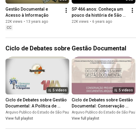
Gestão Documental e 
SP 466 anos: Conheça um 
Acesso à Informação
pouco da história de São 
Paulo
22K views
•
13 years ago
22K views
•
6 years ago
CC
Ciclo de Debates sobre Gestão Documental
5 videos
5 videos
Ciclo de Debates sobre Gestão 
Ciclo de Debates sobre Gestão 
Documental: A Política de 
Documental: Conservação 
Gestão Documental na 
preventiva de documentos 
Arquivo Publico do Estado de São Paulo
Arquivo Publico do Estado de São Pau
•
Playlist
Administração Pública Paulista
arquivísticos
View full playlist
View full playlist