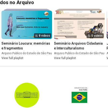
ados no Arquivo
8 videos
5 videos
Seminário Loucura: memórias 
Seminário Arquivos Cidadania 
e fragmentos
e Interculturalismo
lo
Arquivo Publico do Estado de São Paulo
•
Playlist
Arquivo Publico do Estado de São Paulo
•
Playlist
A
View full playlist
View full playlist
V