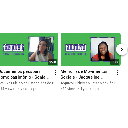
Bianchi
3:48
5:23
Documentos pessoais 
Memórias e Movimentos 
como patrimônio - Sonia 
Sociais - Jacqueline 
roitiño 
Jaceguai 
rquivo Publico do Estado de São Paulo
Arquivo Publico do Estado de São Paulo
#ArquivoNossoDeCadaDia
#ArquivoNossoDeCadaDia
565 views
•
4 years ago
472 views
•
4 years ago