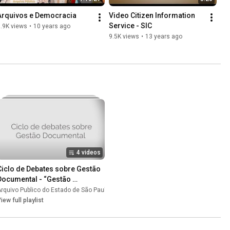
Arquivos e Democracia
Video Citizen Information 
Service - SIC
.9K views
•
10 years ago
9.5K views
•
13 years ago
4 videos
Ciclo de Debates sobre Gestão 
Documental - “Gestão 
documental e direito de 
rquivo Publico do Estado de São Paulo
•
Playlist
•
Playlist
acesso”
iew full playlist