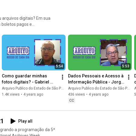
 arquivos digitais? Em sua
s boletos pagos e
de diversas instituições de
 arquivos (impressos ou
 fotografias, livros, CDs/
ar. Aqui também
5:54
5:53
e cidadãos sobre a relação
ade de cuidar de seus
Como guardar minhas 
Dados Pessoais e Acesso à 
fotos digitais? - Gabriel 
Informação Pública - Jorge 
opublicosp Se você é
Moore Bevilacqua 
Bittencourt 
T
Arquivo Publico do Estado de São Paulo
Arquivo Publico do Estado de São Paulo
A
ainda não foi abordado ou
#ArquivoNossoDeCadaDia
#ArquivoNossoDeCadaDia
1.4K views
•
4 years ago
436 views
•
4 years ago
 arquivos pessoais, entre em
CC
a@gmail.com
21
Play all
tegrando a programação da 5ª
tional Archives Week