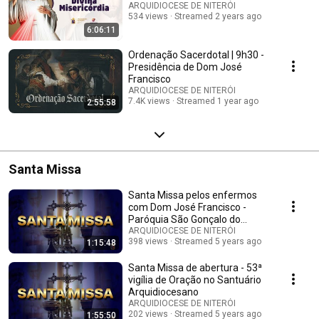
ARQUIDIOCESE DE NITERÓI
534 views
Streamed 2 years ago
6:06:11
Ordenação Sacerdotal | 9h30 -
Presidência de Dom José
Francisco
ARQUIDIOCESE DE NITERÓI
7.4K views
Streamed 1 year ago
2:55:58
Santa Missa
Santa Missa pelos enfermos
com Dom José Francisco -
Paróquia São Gonçalo do
Amarante
ARQUIDIOCESE DE NITERÓI
398 views
Streamed 5 years ago
1:15:48
Santa Missa de abertura - 53ª
vigília de Oração no Santuário
Arquidiocesano
ARQUIDIOCESE DE NITERÓI
202 views
Streamed 5 years ago
1:55:50