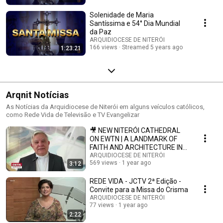
Solenidade de Maria
Santíssima e 54° Dia Mundial
da Paz
ARQUIDIOCESE DE NITERÓI
166 views
Streamed 5 years ago
1:23:21
Arqnit Notícias
As Notícias da Arquidiocese de Niterói em alguns veículos católicos,
como Rede Vida de Televisão e TV Evangelizar
🎥 NEW NITERÓI CATHEDRAL
ON EWTN | A LANDMARK OF
FAITH AND ARCHITECTURE IN
BRAZIL
ARQUIDIOCESE DE NITERÓI
569 views
1 year ago
3:12
REDE VIDA - JCTV 2ª Edição -
Convite para a Missa do Crisma
ARQUIDIOCESE DE NITERÓI
77 views
1 year ago
2:22