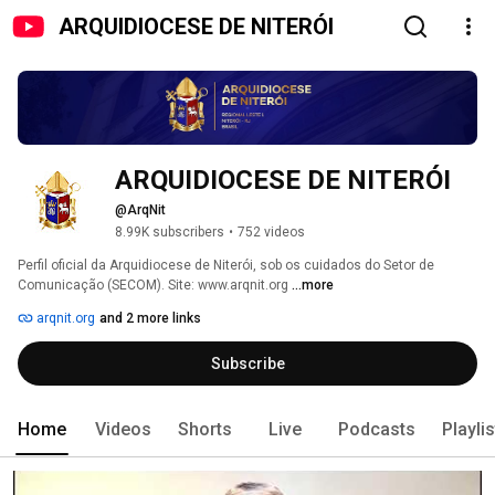
ARQUIDIOCESE DE NITERÓI
ARQUIDIOCESE DE NITERÓI
@ArqNit
8.99K subscribers
•
752 videos
Perfil oficial da Arquidiocese de Niterói, sob os cuidados do Setor de 
Comunicação (SECOM). Site: www.arqnit.org 
...more
arqnit.org
and 2 more links
Subscribe
Home
Videos
Shorts
Live
Podcasts
Playli