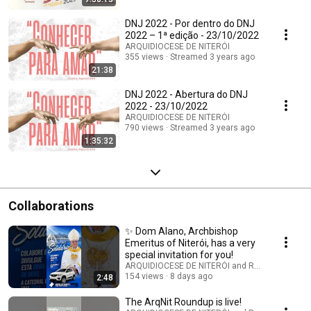
DNJ 2022 - Por dentro do DNJ
2022 – 1ª edição - 23/10/2022
ARQUIDIOCESE DE NITERÓI
355 views
Streamed 3 years ago
21:38
DNJ 2022 - Abertura do DNJ
2022 - 23/10/2022
ARQUIDIOCESE DE NITERÓI
790 views
Streamed 3 years ago
1:35:32
Collaborations
✨ Dom Alano, Archbishop
Emeritus of Niterói, has a very
special invitation for you!
ARQUIDIOCESE DE NITERÓI and Rádio Anunciad
154 views
8 days ago
2:48
The ArqNit Roundup is live!