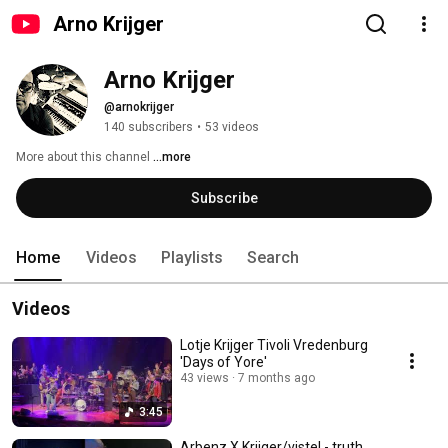
Arno Krijger
Arno Krijger
@arnokrijger
140 subscribers
•
53 videos
More about this channel
...more
Subscribe
Home
Videos
Playlists
Search
Videos
Lotje Krijger Tivoli Vredenburg
'Days of Yore'
43 views
7 months ago
3:45
Arbenz X Krijger/vistel - truth