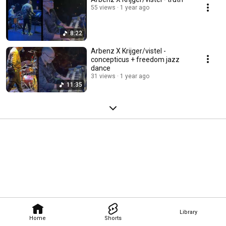
55 views
1 year ago
8:22
Arbenz X Krijger/vistel -
concepticus + freedom jazz
dance
31 views
1 year ago
11:35
Library
Home
Shorts