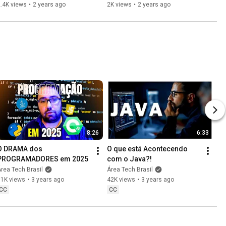
.4K views
•
2 years ago
2K views
•
2 years ago
8:26
6:33
O DRAMA dos 
O que está Acontecendo 
PROGRAMADORES em 2025
com o Java?!
rea Tech Brasil
Área Tech Brasil
61K views
•
3 years ago
42K views
•
3 years ago
CC
CC