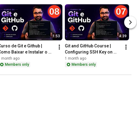
1:53
4:39
urso de Git e Github | 
Git and GitHub Course | 
Como Baixar e Instalar o 
Configuring SSH Key on 
Visual Studio Code
GitHub
1 month ago
1 month ago
Members only
Members only