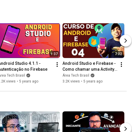
1:37
7:02
Android Studio 4.1.1 - 
Android Studio e Firebase - 
Autenticação no Firebase
Como chamar uma Activity 
(Aula 04)
rea Tech Brasil
Área Tech Brasil
.2K views
•
5 years ago
3.2K views
•
5 years ago