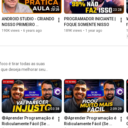
23:29
23:28
ANDROID STUDIO - CRIANDO 
PROGRAMADOR INICIANTE | 
NOSSO PRIMEIRO 
FOQUE SOMENTE NISSO
APLICATIVO (Parte 02)
190K views
•
6 years ago
189K views
•
1 year ago
co é tirar todas as suas
m que deseja melhorar seu
 desenvolvedor. Esta é a
2:03:38
2:09:29
🔴Aprender Programação é 
🔴Aprender Programação é 
Ridiculamente Fácil (Se 
Ridiculamente Fácil (Se 