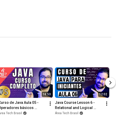
16:53
12:02
Curso de Java Aula 05 - 
Java Course Lesson 6 - 
Operadores básicos 
Relational and Logical 
aritméticos
Operators
rea Tech Brasil
Área Tech Brasil