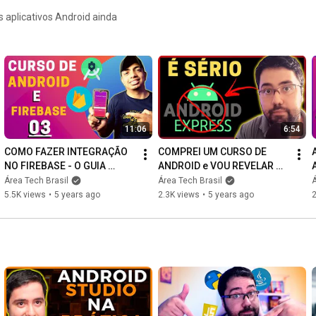
See you in the next videos,

s aplicativos Android ainda
Hugs!
11:06
6:54
COMO FAZER INTEGRAÇÃO 
COMPREI UM CURSO DE 
NO FIREBASE - O GUIA 
ANDROID e VOU REVELAR 
ABSOLUTAMENTE 
TUDO!
Área Tech Brasil
Área Tech Brasil
Á
COMPLETO!
5.5K views
•
5 years ago
2.3K views
•
5 years ago
2