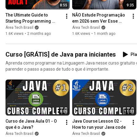
8:55
9:35
The Ultimate Guide to 
NÃO Estude Programação 
Starting Programming 
em 2026 sem Ver Esse 
(Lesson 1 of 3)
Vídeo!
Área Tech Brasil
Área Tech Brasil
1.6K views
•
2 months ago
1.6K views
•
1 month ago
Curso [GRÁTIS] de Java para iniciantes
Pla
Aprenda como programar na Linguagem Java nesse curso gratuito 
parender o passo a passo de tudo o que é importante.
8:05
11:03
Curso de Java Aula 01 - O 
Java Course Lesson 02 - 
que é o Java?
How to run your Java code
Área Tech Brasil
Área Tech Brasil