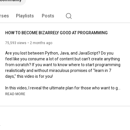
rses
Playlists
Posts
HOW TO BECOME BIZARRELY GOOD AT PROGRAMMING
75,593 views
2 months ago
Are you lost between Python, Java, and JavaScript? Do you 
feel like you consume a lot of content but can't create anything 
from scratch? If you want to know where to start programming 
realistically and without miraculous promises of "learn in 7 
days," this video is for you!

In this video, I reveal the ultimate plan for those who want to go 
from zero to becoming a real programmer.

READ MORE
I'll show you why programming logic is more important than any 
syntax and how to avoid the "illusion of learning."

What you will learn in this video:

.