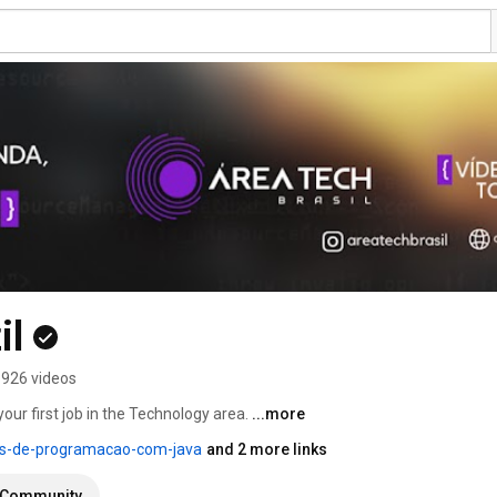
il
926 videos
ur first job in the Technology area. 
...more
os-de-programacao-com-java
and 2 more links
Community