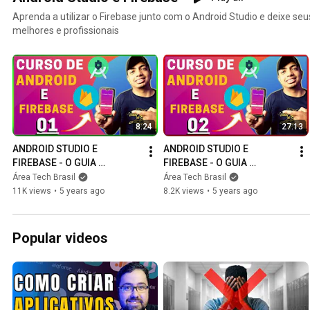
Aprenda a utilizar o Firebase junto com o Android Studio e deixe seu
melhores e profissionais
8:24
27:13
ANDROID STUDIO E 
ANDROID STUDIO E 
FIREBASE - O GUIA 
FIREBASE - O GUIA 
ABSOLUTAMENTE 
ABSOLUTAMENTE 
Área Tech Brasil
Área Tech Brasil
COMPLETO (PT1)
COMPLETO (PT2)
11K views
•
5 years ago
8.2K views
•
5 years ago
Popular videos