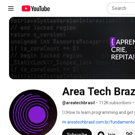
Area Tech Braz
@areatechbrasil
•
112K subscribers
•
👇🏼How to learn programming and get yo
areatechbrasil.com.br/fundament
Subscribe
Join