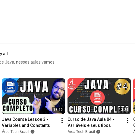
https://youtu.be/-mlimLmAXk0
👉 Programming is Hard (Until You Learn These 3 Things): 
https://youtu.be/y4YOhqUUOfQ
👉 Beginner Programmer - The 12-Month Plan to a Job: 
https://youtu.be/KFg95n2FuwU
✉ Business Contact:

contato@areatechbrasil.com.br

y all
de Java, nessas aulas vamos
Video Chapters:

00:00
01:44
03:25
05:04
 - What is Programming Logic in Practice?

06:42
13:59
13:24
08:00
09:14
Java Course Lesson 3 - 
Curso de Java Aula 04 - 
10:33
 - The Power of Consistency: 1 Hour a Day

Variables and Constants
Variáveis e seus tipos
Área Tech Brasil
Área Tech Brasil
Á
#Programming
#LearnProgramming
#SoftwareDevelopment