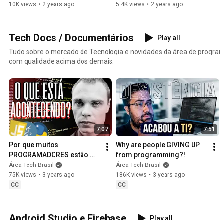
10K views
•
2 years ago
5.4K views
•
2 years ago
Tech Docs / Documentários
Play all
Tudo sobre o mercado de Tecnologia e novidades da área de progr
com qualidade acima dos demais.
7:07
7:51
Por que muitos 
Why are people GIVING UP 
PROGRAMADORES estão 
from programming?!
desistindo?!
Área Tech Brasil
Área Tech Brasil
75K views
•
3 years ago
186K views
•
3 years ago
CC
CC
Android Studio e Firebase
Play all