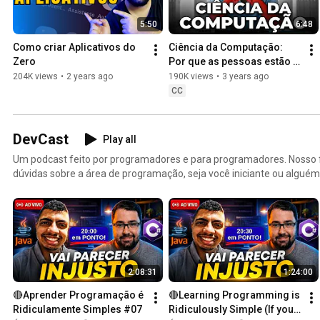
5:50
6:48
Como criar Aplicativos do 
Ciência da Computação: 
Zero
Por que as pessoas estão 
desistindo?
204K views
•
2 years ago
190K views
•
3 years ago
CC
DevCast
Play all
Um podcast feito por programadores e para programadores. Nosso fo
dúvidas sobre a área de programação, seja você iniciante ou algué
currículo para conseguir novas oportunidades como programador ou
playlist que você precisa assistir. Vamos lá?
2:08:31
1:24:00
🔴Aprender Programação é 
🔴Learning Programming is 
Ridiculamente Simples #07
Ridiculously Simple (If you 