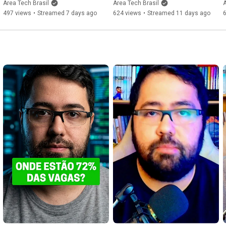
fizer isso) #05
souber disso) #04
Área Tech Brasil
Área Tech Brasil
Á
497 views
•
Streamed 7 days ago
624 views
•
Streamed 11 days ago