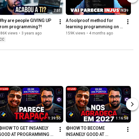
7:51
9:39
Why are people GIVING UP 
A foolproof method for 
from programming?!
learning programming on 
your own!
186K views
•
3 years ago
159K views
•
4 months ago
CC
1:39:55
1:16:58
🔴HOW TO GET INSANELY 
🔴HOW TO BECOME 
GOOD AT PROGRAMMING 
INSANELY GOOD AT 