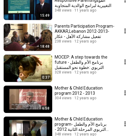
Responsive Parentingالقوة
التغييرية لبرامج الوالدية المتجاوِبة
348 views
11 years ago
15:49
Parents Participation Program-
AKKAR,Lebanon 2012-2013-
تفعيل مشاركة الأهل - عكار
238 views
12 years ago
18:48
MOCEP: A step towards the
future - برنامج الأم والطفل
التربوي :خطوة نحو المستقبل
328 views
12 years ago
0:37
Mother & Child Education
program 2012 - 2013
304 views
12 years ago
6:58
Mother & Child Education
program- برنامج الأم والطفل
التربوي المرحلة الثانية 2012 -
2013
348 views
12 years ago