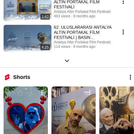
ALTIN PORTAKAL FİLM
FESTİVALİ
Antalya Altın Portakal Film Festivali
493 views
9 months ago
1:42
62. ULUSLARARASI ANTALYA
ALTIN PORTAKAL FİLM
FESTİVALİ | BASIN
TOPLANTISI
Antalya Altın Portakal Film Festivali
114 views
9 months ago
4:25
Shorts