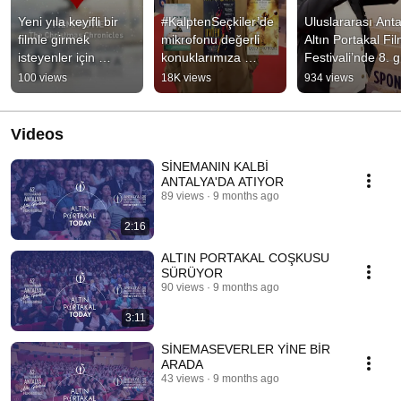
Yeni yıla keyifli bir 
#KalptenSeçkiler’de 
Uluslararası Anta
filmle girmek 
mikrofonu değerli 
Altın Portakal Fil
isteyenler için 
konuklarımıza 
Festivali’nde 8. g
önerimiz: The 
uzattık.
büyük bir coşkuyl
100 views
18K views
934 views
Christmas 
geride kaldı. 🤍
Chronicles.
Videos
SİNEMANIN KALBİ
ANTALYA'DA ATIYOR
89 views
9 months ago
2:16
ALTIN PORTAKAL COŞKUSU
SÜRÜYOR
90 views
9 months ago
3:11
SİNEMASEVERLER YİNE BİR
ARADA
43 views
9 months ago