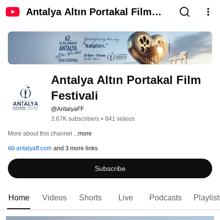
Antalya Altın Portakal Film
Festivali
Antalya Altın Portakal Film 
Festivali
@AntalyaFF
3.67K subscribers
•
841 videos
More about this channel
...more
antalyaff.com
and 3 more links
Subscribe
Home
Videos
Shorts
Live
Podcasts
Playlist