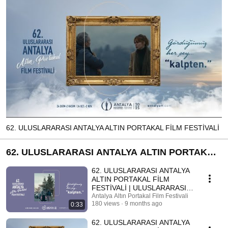
62. ULUSLARARASI ANTALYA ALTIN PORTAKAL FİLM FESTİVALİ
62. ULUSLARARASI ANTALYA ALTIN PORTAKAL
FİLM FESTİVALİ
62. ULUSLARARASI ANTALYA
ALTIN PORTAKAL FİLM
FESTİVALİ | ULUSLARARASI
YARIŞMA FİLMLERİ
Antalya Altın Portakal Film Festivali
180 views
9 months ago
0:33
62. ULUSLARARASI ANTALYA