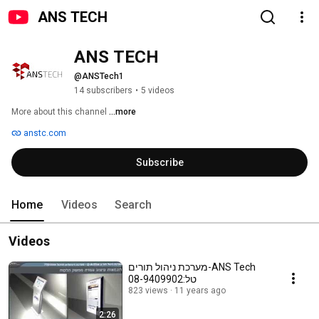
ANS TECH
ANS TECH
@ANSTech1
14 subscribers
•
5 videos
More about this channel
...more
anstc.com
Subscribe
Home
Videos
Search
Videos
מערכת ניהול תורים-ANS Tech
טל:08-9409902
823 views
11 years ago
2:26