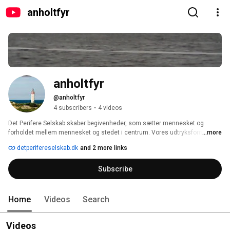
anholtfyr
anholtfyr
@anholtfyr
4 subscribers
•
4 videos
Det Perifere Selskab skaber begivenheder, som sætter mennesket og 
forholdet mellem mennesket og stedet i centrum. Vores udtryksformer er 
...more
installationer, performances, storytelling, musik og skulpturer. 
detperifereselskab.dk
and 2 more links
Subscribe
Home
Videos
Search
Videos