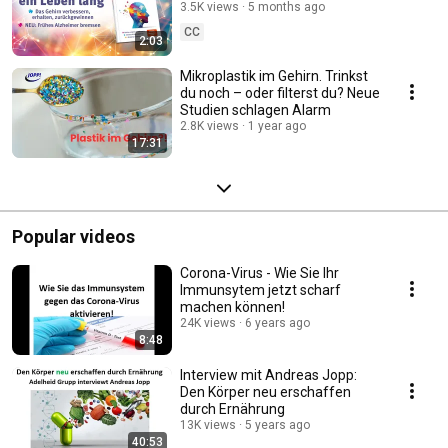
Demenz-Risiko lässt sich
3.5K views
5 months ago
halbieren.
CC
2:03
Mikroplastik im Gehirn. Trinkst
du noch – oder filterst du? Neue
Studien schlagen Alarm
2.8K views
1 year ago
17:31
Popular videos
Corona-Virus - Wie Sie Ihr
Immunsytem jetzt scharf
machen können!
24K views
6 years ago
8:48
Interview mit Andreas Jopp:
Den Körper neu erschaffen
durch Ernährung
13K views
5 years ago
40:53