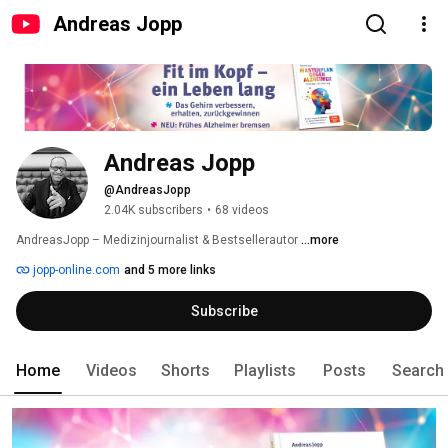
Andreas Jopp
Andreas Jopp
@AndreasJopp
2.04K subscribers
•
68 videos
AndreasJopp – Medizinjournalist & Bestsellerautor 
...more
jopp-online.com
and 5 more links
Subscribe
Home
Videos
Shorts
Playlists
Posts
Search