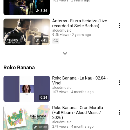
102 views
2 years ago
3:36
Ànteros - Elurra Heriotza (Live
recorded at Siete Barbas)
aloudmusic
9.4K views
2 years ago
7:45
CC
Roko Banana
Roko Banana - La Nau - 02.04 -
Vine!
aloudmusic
107 views
4 months ago
0:24
Roko Banana - Gran Muralla
(Full Album - Aloud Music /
2026)
aloudmusic
279 views
4 months ago
28:35