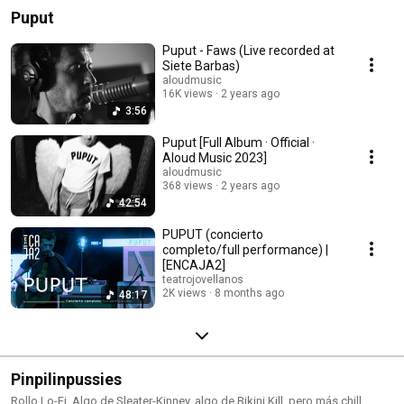
Puput
Puput - Faws (Live recorded at
Siete Barbas)
aloudmusic
16K views
2 years ago
3:56
Puput [Full Album · Official ·
Aloud Music 2023]
aloudmusic
368 views
2 years ago
42:54
PUPUT (concierto
completo/full performance) |
[ENCAJA2]
teatrojovellanos
2K views
8 months ago
48:17
Pinpilinpussies
Rollo Lo-Fi. Algo de Sleater-Kinney, algo de Bikini Kill, pero más chill.