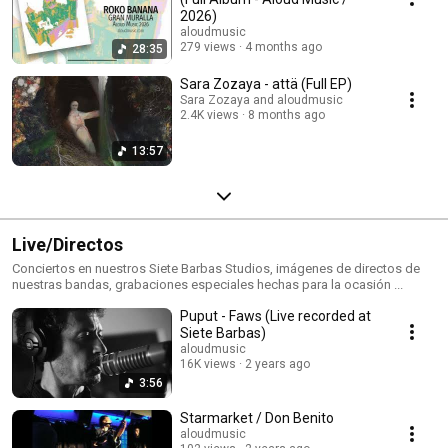
2026)
aloudmusic
279 views
4 months ago
28:35
Sara Zozaya - attä (Full EP)
Sara Zozaya and aloudmusic
2.4K views
8 months ago
13:57
Live/Directos
Conciertos en nuestros Siete Barbas Studios, imágenes de directos de
nuestras bandas, grabaciones especiales hechas para la ocasión ...
Puput - Faws (Live recorded at
Siete Barbas)
aloudmusic
16K views
2 years ago
3:56
Starmarket / Don Benito
aloudmusic