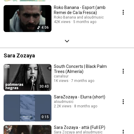
Roko Banana - Esport (amb
Remei de Ca la Fresca)
Roko Banana and aloudmusic
42K views
5 months ago
4:06
Sara Zozaya
South Concerts | Black Palm
Trees (Almería)
canalsur
1K views
7 months ago
30:40
SaraZozaya - Elurra (short)
aloudmusic
2.2K views
8 months ago
0:15
Sara Zozaya - attä (Full EP)
Sara Zozaya and aloudmusic