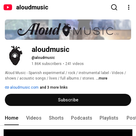
aloudmusic
aloudmusic
@aloudmusic
1.86K subscribers
•
241 videos
Aloud Music - Spanish experimental / rock / instrumental label - Videos / 
shows / acoustic songs / lives / full albums / stories. 
...more
aloudmusic.com
and 3 more links
Subscribe
Home
Videos
Shorts
Podcasts
Playlists
Pos