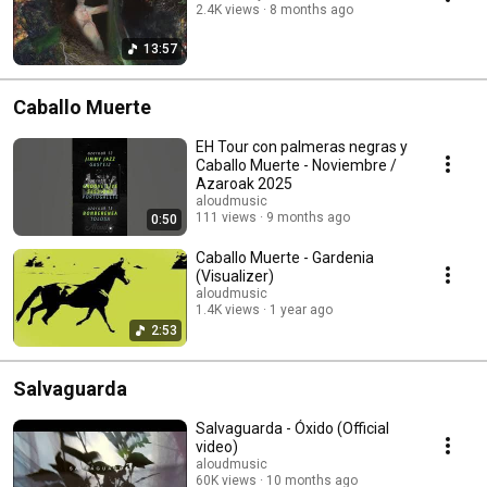
2.4K views
8 months ago
13:57
Caballo Muerte
EH Tour con palmeras negras y
Caballo Muerte - Noviembre /
Azaroak 2025
aloudmusic
111 views
9 months ago
0:50
Caballo Muerte - Gardenia
(Visualizer)
aloudmusic
1.4K views
1 year ago
2:53
Salvaguarda
Salvaguarda - Óxido (Official
video)
aloudmusic
60K views
10 months ago