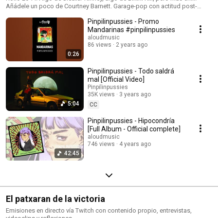
Añádele un poco de Courtney Barnett. Garage-pop con actitud post-
punk. Canciones para hacer pogos con alguna balada. Sonido crudo y
Pinpilinpussies - Promo
tal. #tukatuka
Mandarinas #pinpilinpussies
aloudmusic
86 views
2 years ago
0:26
Pinpilinpussies - Todo saldrá
mal [Official Video]
Pinpilinpussies
35K views
3 years ago
5:04
CC
Pinpilinpussies - Hipocondría
[Full Album - Official complete]
aloudmusic
746 views
4 years ago
42:45
El patxaran de la victoria
Emisiones en directo vía Twitch con contenido propio, entrevistas,