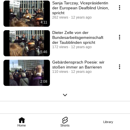
Sanja Tarczay, Vicepräsidentin
der European Deafblind Union,
spricht
262 views
12 years ago
4:11
Dieter Zelle von der
Bundesarbeitsgemeinschaft
der Taubblinden spricht
172 views
12 years ago
5:46
Gebärdensprach Poesie: wir
stoßen immer an Barrieren
110 views
12 years ago
2:08
Library
Home
Shorts