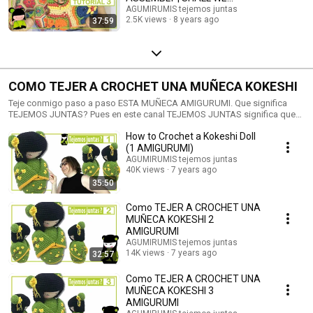
CROCHET TOGETHER? 🐴
AGUMIRUMIS tejemos juntas
2.5K views
8 years ago
37:59
COMO TEJER A CROCHET UNA MUÑECA KOKESHI
Teje conmigo paso a paso ESTA MUÑECA AMIGURUMI. Que significa
TEJEMOS JUNTAS? Pues en este canal TEJEMOS JUNTAS significa que
tejo contigo como si estuvieras en mi academia y te tuviera a mi lado.
How to Crochet a Kokeshi Doll
Tejo punto por punto, sin saltarme nada. Y entre tanto charlo contigo,
para que el ratito te sea más ameno. Si quieres tejer este amigurumi
(1 AMIGURUMI)
igualito al mio, aquí te dejo el kit que he preparado especialmente para ti:
AGUMIRUMIS tejemos juntas
https://tiendita.agumirumis.com/producto/kit-para-hacer-a-la-kokeshi-
40K views
7 years ago
de-mi-logo/ ➡AHORA ENVIO GRATIS a partir de 30€ de compra en mi
35:50
tiendita!! Si quieres apuntarte a mi cartita de los lunes es aquí:
https://tienditaguay.us14.list-manage.com/subscribe?
Como TEJER A CROCHET UNA
u=5cfbd6d5f3960bfab24e3b1d4&id=0232dfa04d
MUÑECA KOKESHI 2
AMIGURUMI
AGUMIRUMIS tejemos juntas
14K views
7 years ago
32:57
Como TEJER A CROCHET UNA
MUÑECA KOKESHI 3
AMIGURUMI