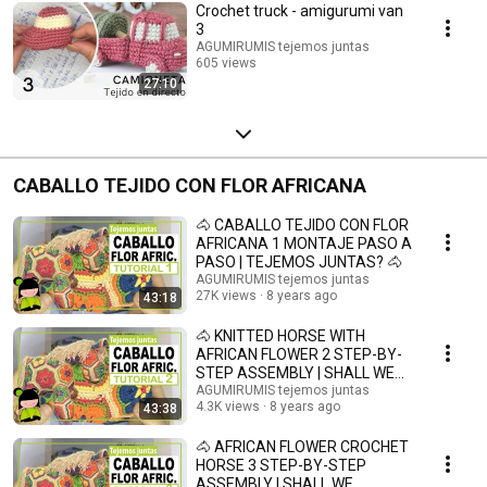
Crochet truck - amigurumi van
3
AGUMIRUMIS tejemos juntas
605 views
27:10
Streamed 11 months ago
CABALLO TEJIDO CON FLOR AFRICANA
🐴 CABALLO TEJIDO CON FLOR
AFRICANA 1 MONTAJE PASO A
PASO | TEJEMOS JUNTAS? 🐴
AGUMIRUMIS tejemos juntas
27K views
8 years ago
43:18
🐴 KNITTED HORSE WITH
AFRICAN FLOWER 2 STEP-BY-
STEP ASSEMBLY | SHALL WE
KNIT TOGETHER? 🐴
AGUMIRUMIS tejemos juntas
4.3K views
8 years ago
43:38
🐴 AFRICAN FLOWER CROCHET
HORSE 3 STEP-BY-STEP
ASSEMBLY | SHALL WE