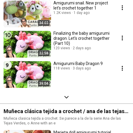
Amigurumi snail. New project
let's crochet together 1
1.2K views
1 day ago
34:02
Finalizing the baby amigurumi
dragon. Let's crochet together
(Part 10)
120 views
2 days ago
22:58
Amigurumi Baby Dragon 9
118 views
3 days ago
39:04
Muñeca clásica tejida a crochet / ana de las tejas
verdes amigurumi
Muñeca clasica tejida a crochet. Se parece a la de la serie Ana de las
Tejas Verdes, o Anne with an e
Marieta doll amigurumi tutorial