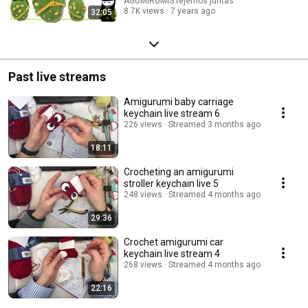
AGUMIRUMIS tejemos juntas
8.7K views
7 years ago
32:05
Past live streams
Amigurumi baby carriage
keychain live stream 6
226 views
Streamed 3 months ago
18:11
Crocheting an amigurumi
stroller keychain live 5
248 views
Streamed 4 months ago
29:36
Crochet amigurumi car
keychain live stream 4
268 views
Streamed 4 months ago
22:16