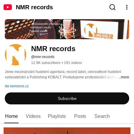
NMR records
NMR records
@nmr-records
12.9K subscribers
•
191 videos
Jsme mezinárodní hudební agentura, record label, celosvětové hudební 
vydavatelství a Publishing KOBALT. Poskytujeme profesionální služby a 
...more
pomoc skladatelům, hudebníkům a zpěvákům, management a speciální 
nemoros.cz
vzdělávací workshopy. Provozujeme nahrávací a filmové studio, poskytujeme 
i veškeré PR, reklamní a fotografické služby a správu sítí. 
Subscribe
Home
Videos
Playlists
Posts
Search