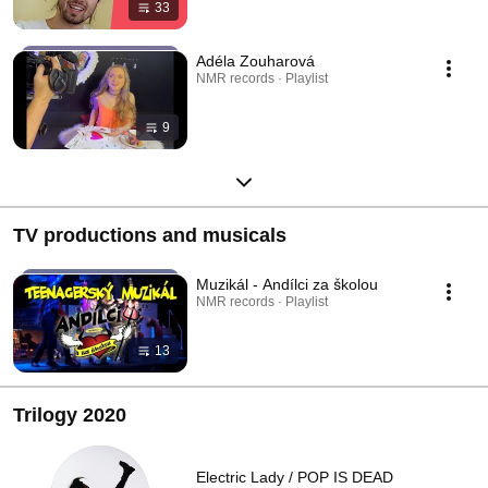
33
Adéla Zouharová
NMR records · Playlist
9
TV productions and musicals
Muzikál - Andílci za školou
NMR records · Playlist
13
Trilogy 2020
Electric Lady / POP IS DEAD