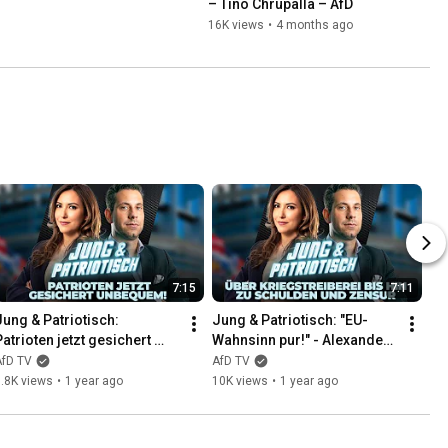
– Tino Chrupalla – AfD
16K views
•
4 months ago
7:15
7:11
Jung & Patriotisch: 
Jung & Patriotisch: "EU-
Patrioten jetzt gesichert 
Wahnsinn pur!" - Alexander 
unbequem!
Jungbluth (AfD) & Petra 
AfD TV
AfD TV
Steger  (FPÖ)
.8K views
•
1 year ago
10K views
•
1 year ago