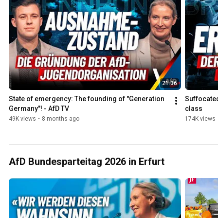
21:36
State of emergency: The founding of "Generation 
Suffocated
Germany"! - AfD TV
class
49K views
•
8 months ago
174K views
AfD Bundesparteitag 2026 in Erfurt