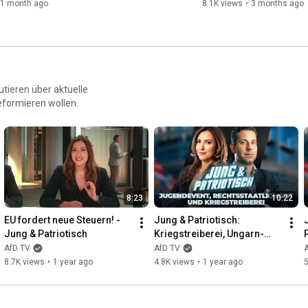
1 month ago
8.1K views
•
3 months ago
tieren über aktuelle
reformieren wollen.
8:23
10:22
EU fordert neue Steuern! - 
Jung & Patriotisch: 
Jung & Patriotisch
Kriegstreiberei, Ungarn-
Bashing und massive 
AfD TV
AfD TV
Korruption!
8.7K views
•
1 year ago
4.8K views
•
1 year ago
5