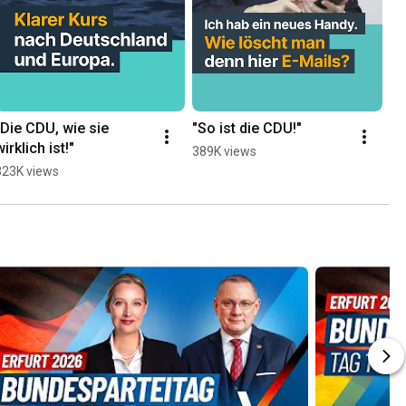
"Die CDU, wie sie 
"So ist die CDU!"
"W
wirklich ist!"
ha
389K views
323K views
14