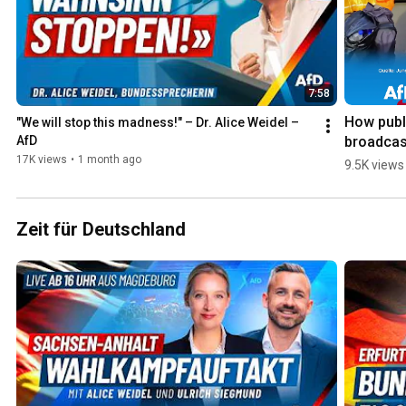
7:58
How publi
"We will stop this madness!" – Dr. Alice Weidel – 
broadcas
AfD
g downpl
17K views
•
1 month ago
9.5K views
left-wing 
violence i
Erfurt!
Zeit für Deutschland