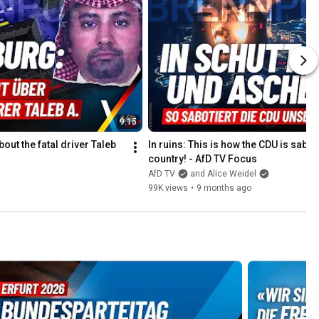
9:15
ut the fatal driver Taleb 
In ruins: This is how the CDU is sabot
country! - AfD TV Focus
AfD TV
and Alice Weidel
99K views
•
9 months ago