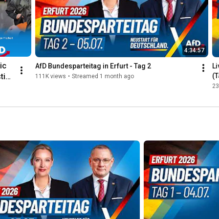
4:34:57
c 
AfD Bundesparteitag in Erfurt - Tag 2
Li
tin
(T
111K views
•
Streamed 1 month ago
ays 
23
n 