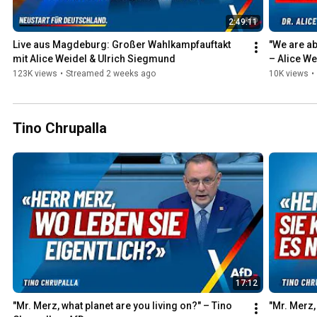
2:49:11
Live aus Magdeburg: Großer Wahlkampfauftakt 
"We are ab
mit Alice Weidel & Ulrich Siegmund
– Alice We
123K views
•
Streamed 2 weeks ago
10K views
•
Tino Chrupalla
17:12
"Mr. Merz, what planet are you living on?" – Tino 
"Mr. Merz, 