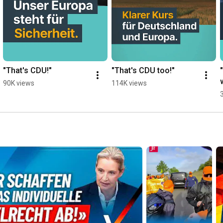
"That's CDU!"
"That's CDU too!"
90K views
114K views