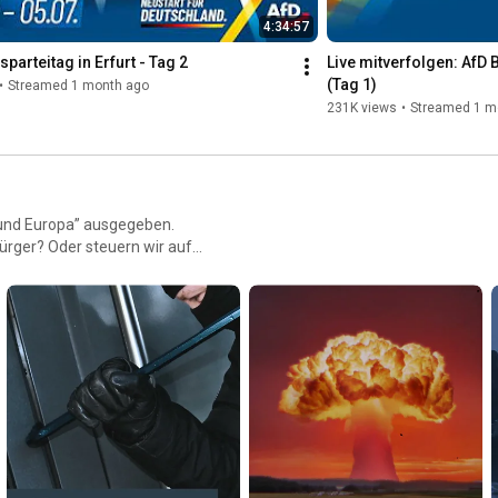
4:34:57
parteitag in Erfurt - Tag 2
Live mitverfolgen: AfD B
(Tag 1)
•
Streamed 1 month ago
231K views
•
Streamed 1 m
d und Europa” ausgegeben.
Bürger? Oder steuern wir auf
chlands im Stich lässt? Wie
uerger Kampagne: