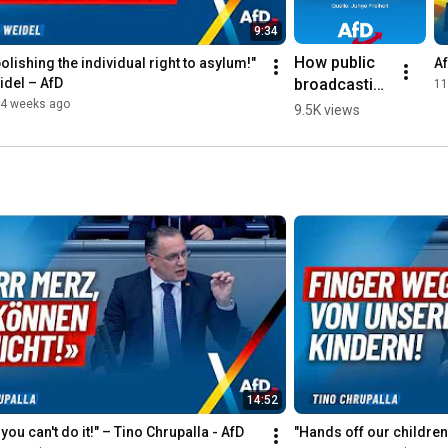
9:34
How public 
olishing the individual right to asylum!" 
Af
broadcastin
idel – AfD
11
g downplays 
4 weeks ago
9.5K views
left-wing 
violence in 
Erfurt!
14:52
you can't do it!" – Tino Chrupalla - AfD
"Hands off our children