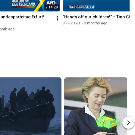
9:14:28
undesparteitag Erfurt! 
"Hands off our children!" – Tino Chru
8.1K views
•
3 months ago
onth ago