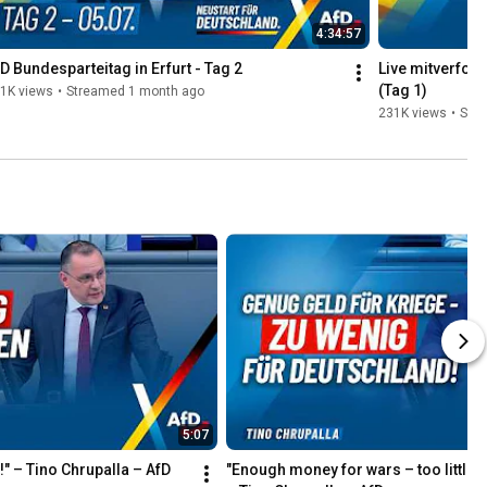
4:34:57
D Bundesparteitag in Erfurt - Tag 2
Live mitverfolg
(Tag 1)
1K views
•
Streamed 1 month ago
231K views
•
Str
5:07
!" – Tino Chrupalla – AfD
"Enough money for wars – too little f