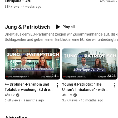
Chrupalla – AfD
62K views
•
31K views
•
4 weeks ago
Jung & Patriotisch
Play all
Direkt aus dem EU-Parlament zeigen wir Zusammenhänge auf, disku
Schlagzeilen und geben einen Einblick in eine EU, die wir unbedingt 
9:41
23:28
++ Drohnen-Paranoia und 
Young & Patriotic: "The 
Totalüberwachung: EU dreht 
Union's Imbalance" - with 
völlig frei! ++
Alexander Jungbluth and 
AfD TV
AfD TV
Petra Steger (FPOE)
6.6K views
•
9 months ago
3.7K views
•
10 months ago