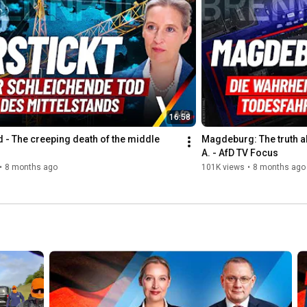
16:58
 - The creeping death of the middle 
Magdeburg: The truth abo
A. - AfD TV Focus
•
8 months ago
101K views
•
8 months ago