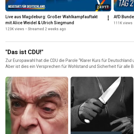
2:49:11
Live aus Magdeburg: Großer Wahlkampfauftakt 
AfD Bundes
mit Alice Weidel & Ulrich Siegmund
111K views
123K views
•
Streamed 2 weeks ago
"Das ist CDU!"
Zur Europawahl hat die CDU die Parole “Klarer Kurs für Deutschlan
Aber ist dies ein Versprechen für Wohlstand und Sicherheit für alle 
einen Kurs, der nur den Interessen weniger dient und den Rest Deuts
die CDU wirklich handelt, zeigen wir hier: https://afd.de/klarer-kurs-gegen-b
"Das ist CDU!" / Herausgeber: AfD-Bundesverband