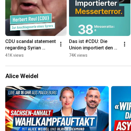
CDU scandal statement 
Das ist #CDU: Die 
regarding Syrian 
Union importiert den 
terrorist: "That’s always 
Messer-Terror!  
41K views
74K views
existed!"
#deshalbafd  #afd
Alice Weidel