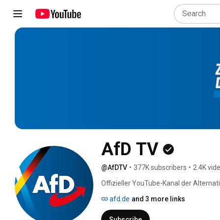
AfD TV
@AfDTV
•
377K subscribers
•
2.4K vid
Offizieller YouTube-Kanal der Alternat
afd.de
and 3 more links
Subscribe