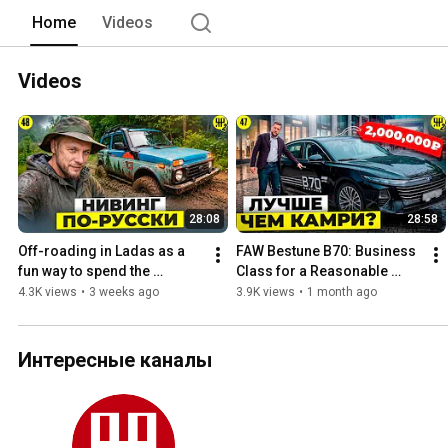
Home
Videos
Videos
28:08
28:58
Off-roading in Ladas as a 
FAW Bestune B70: Business 
fun way to spend the 
Class for a Reasonable 
weekend
Price or Just Another 
4.3K views
•
3 weeks ago
3.9K views
•
1 month ago
Chinese Illusion?
Интересные каналы