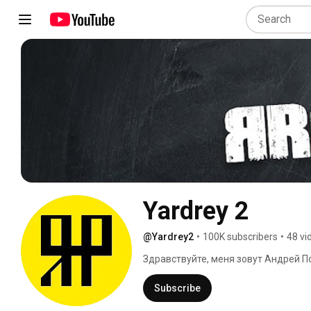
Yardrey 2
@Yardrey2
•
100K subscribers
•
48 vi
Здравствуйте, меня зовут Андрей По
псевдонимом Ярдрей , и вы наверняк
основной канал, посвящённый моей 
Subscribe