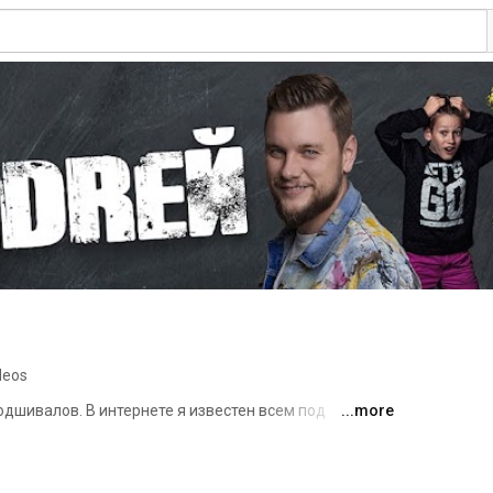
deos
дшивалов. В интернете я известен всем под 
...more
а уже знаете меня как блогера и юриста. У меня есть 
работе: www.youtube.com/c/Yardrey 