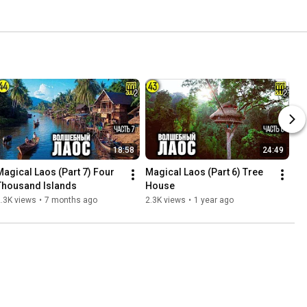
18:58
24:49
Magical Laos (Part 7) Four 
Magical Laos (Part 6) Tree 
Thousand Islands
House
.3K views
•
7 months ago
2.3K views
•
1 year ago