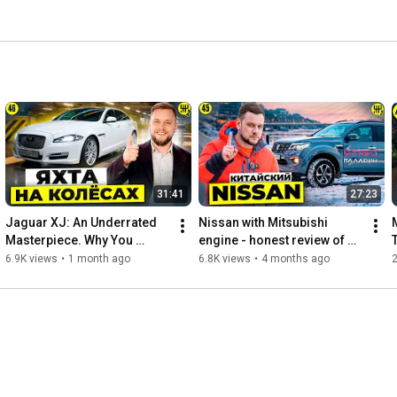
31:41
27:23
Jaguar XJ: An Underrated 
Nissan with Mitsubishi 
Masterpiece. Why You 
engine - honest review of 
Should Buy One.
Oting Paladin
6.9K views
•
1 month ago
6.8K views
•
4 months ago
2