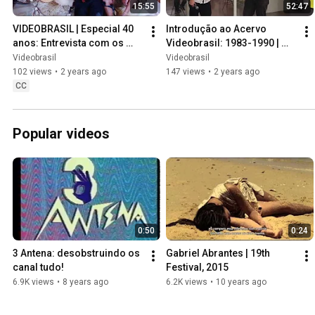
15:55
52:47
VIDEOBRASIL | Especial 40 
Introdução ao Acervo 
anos: Entrevista com os 
Videobrasil: 1983-1990 | 
curadores
Especial 40 anos
Videobrasil
Videobrasil
102 views
•
2 years ago
147 views
•
2 years ago
CC
Popular videos
0:50
0:24
3 Antena: desobstruindo os 
Gabriel Abrantes | 19th 
canal tudo!
Festival, 2015
6.9K views
•
8 years ago
6.2K views
•
10 years ago