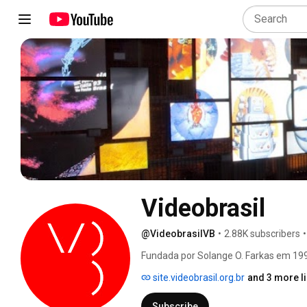
Videobrasil
@VideobrasilVB
•
2.88K subscribers
•
Fundada por Solange O. Farkas em 1991
pesquisa e no incentivo à produção e 
site.videobrasil.org.br
and 3 more l
mundo – América Latina, África, Leste
audiovisual. Dedica-se ainda à preser
Subscribe