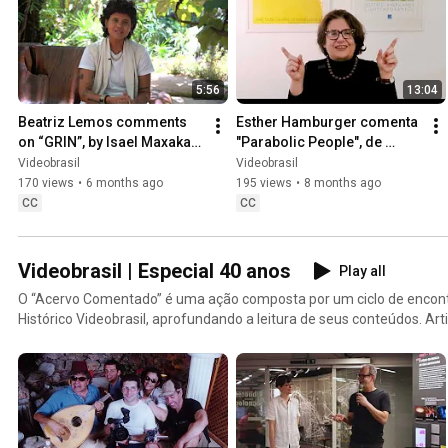
5:56
13:04
Beatriz Lemos comments 
Esther Hamburger comenta 
on “GRIN”, by Isael Maxakali 
"Parabolic People", de 
and Roney Freitas
Sandra Kogut | Acervo 
Videobrasil
Videobrasil
Comentado
170 views
•
6 months ago
195 views
•
8 months ago
CC
CC
Videobrasil | Especial 40 anos
Play all
O “Acervo Comentado” é uma ação composta por um ciclo de encont
Histórico Videobrasil, aprofundando a leitura de seus conteúdos. Art
pesquisadores e críticos que colaboraram ou participaram de ediçõe
Videobrasil comentam períodos determinados de sua história e da p
Global. Os encontros integraram os Programas Públicos da 22ª Bienal Sesc_Videobrasil, no Sesc
24 de Maio, em diálogo com a exposição “Especial 40 anos”. Curad
e Eduardo de Jesus, a mostra pode ser visitada em seu formato onli
https://videobrasil40anos.com.br/