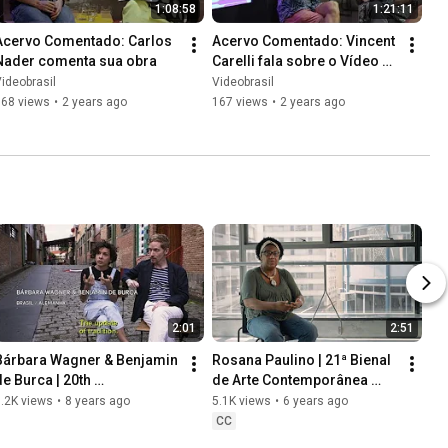
1:08:58
1:21:11
Acervo Comentado: Carlos 
Acervo Comentado: Vincent 
Nader comenta sua obra
Carelli fala sobre o Vídeo 
nas Aldeias
ideobrasil
Videobrasil
168 views
•
2 years ago
167 views
•
2 years ago
2:01
2:51
Bárbara Wagner & Benjamin 
Rosana Paulino | 21ª Bienal 
de Burca | 20th 
de Arte Contemporânea 
Contemporary Art Festival 
Sesc_Videobrasil
.2K views
•
8 years ago
5.1K views
•
6 years ago
Sesc_Videobrasil
CC