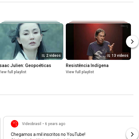
2 videos
13 videos
Isaac Julien: Geopoéticas
Resistência Indígena
iew full playlist
View full playlist
Videobrasil
•
6 years ago
Chegamos a mil inscritos no YouTube!