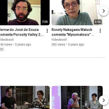
7:09
5:54
Bernardo José de Souza 
Rosely Nakagawa Matuck 
comenta Porosity Valley 2: 
comenta "Myxomatosis" 
Tricksters'Plot (2019), de 
(2008), do artista cearense 
ideobrasil
Videobrasil
Ayoung Kim
Solon Ribeiro
143 views
•
5 years ago
282 views
•
5 years ago
CC