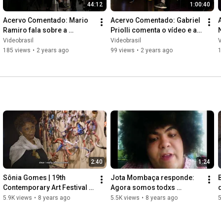
44:12
1:00:40
Acervo Comentado: Mario 
Acervo Comentado: Gabriel 
Ramiro fala sobre a 
Priolli comenta o vídeo e a 
produção de Rafael França
televisão nos anos 1980
Videobrasil
Videobrasil
V
185 views
•
2 years ago
99 views
•
2 years ago
2:40
1:24
Sônia Gomes | 19th 
Jota Mombaça responde: 
Contemporary Art Festival 
Agora somos todxs 
Sesc_Videobrasil
negrxs?
5.9K views
•
8 years ago
5.5K views
•
8 years ago
5