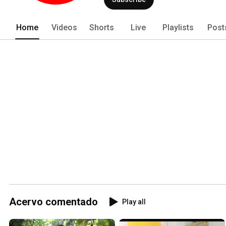
vídeo da América Latina, que atrai pe
Home
Videos
Shorts
Live
Playlists
Post
Acervo comentado
Play all