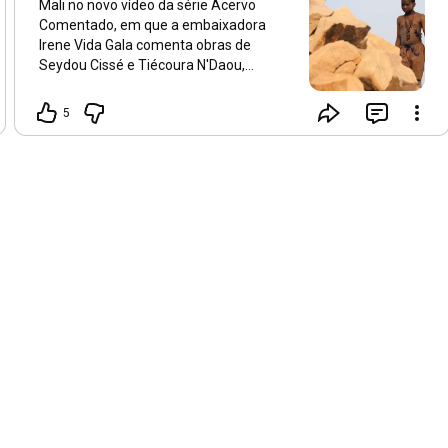
Mali no novo vídeo da série Acervo
Comentado, em que a embaixadora
Irene Vida Gala comenta obras de
Seydou Cissé e Tiécoura N'Daou,
artistas malineses do nosso acervo.
https://youtu.be/3-97n8eNIOA
[EN] In
5
the new video of our series Commented
Collection, ambassador Irene Vida Gala
talks (in Portuguese) about the history
of Mali and the works of Seydou Cissé
and Tiécoura N'Daou, two Malian artists
from our collection.