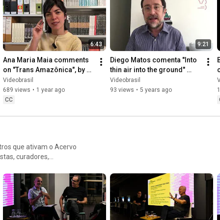
6:43
9:21
Ana Maria Maia comments 
Diego Matos comenta "Into 
on "Trans Amazônica", by 
thin air into the ground" 
Luciana Magno | Acervo 
(2013), de Haig Aivazian
Videobrasil
Videobrasil
V
Comentado
689 views
•
1 year ago
93 views
•
5 years ago
CC
ros que ativam o Acervo
istas, curadores,
s diversas da Bienal
rodução de vídeo no Sul
a por Alessandra Bergamaschi
ne: