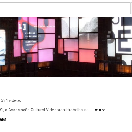
534 videos
, a Associação Cultural Videobrasil trabalha na 
...more
à difusão da arte contemporânea do Sul Geopolítico do 
inks
 Europeu, Ásia e Oriente Médio –, com ênfase no 
vação e ativação de um dos mais importantes acervos de 