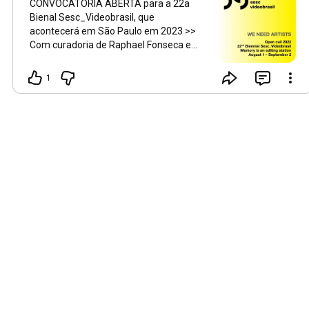
CONVOCATÓRIA ABERTA para a 22a
Bienal Sesc_Videobrasil, que
acontecerá em São Paulo em 2023 >>
Com curadoria de Raphael Fonseca e
Renée Akitelek Mboya, edição intitulada
“A memória é uma ilha de edição”
1
marca os 40 anos do Videobrasil. A
Bienal recebe inscrições de obras em
qualquer formato e idioma de artistas
e/ou coletivos nascidos em países do
Sul Global, da Comunidade dos Países
de Língua Portuguesa (CPLP), ou
radicados neles há pelo menos cinco
anos, e artistas indígenas de quaisquer
nacionalidades. A chamada aberta para
artistas vai de 1o de agosto a 2 de
setembro de 2022. Saiba mais em
videobrasil.org.br _ WE NEED ARTISTS
>> OPEN CALL for the 22nd Biennial
Sesc_Videobrasil (Sao Paulo, 2023) >>
Curated by Raphael Fonseca and Renée
Akitelek Mboya, this edition, entitled
“Memory is an editing station,” marks