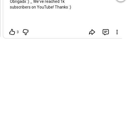
Obrigadx :) _ We've reached 1k
subscribers on YouTube! Thanks :)
3