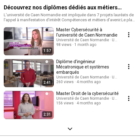
Découvrez nos diplômes dédiés aux métiers
d'avenir
L’université de Caen Normandie est impliquée dans 7 projets lauréats de
l’appel à manifestation d’intérêt Compétences et métiers d’avenir.Le plan
d’investissement France 2030 doit permettre d’investir massivement dans
Master Cybersécurité à
les technologies innovantes ou encore de soutenir la transition
écologique. Le premier levier pour garantir le succès de ce plan, c’est la
l'université de Caen Normandie
formation des jeunes et des salariés : soutenir l’émergence de talents et
Université de Caen Normandie · UNICAEN
accélérer l’adaptation des formations aux besoins de compétences des
98 views
1 month ago
nouvelles filières et des métiers d’avenir. _____Liens utiles : https://filiere-
1:57
energie.unicaen.fr/https://filiere-numerique.unicaen.fr/
Diplôme d'ingénieur
Mécatronique et systèmes
embarqués
Université de Caen Normandie · UNICAEN
260 views
4 months ago
2:41
Master Droit de la cybersécurité
Université de Caen Normandie · UNICAEN
156 views
4 months ago
2:31