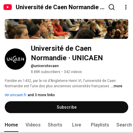
Université de Caen Normandie ·
UNICAEN
Université de Caen 
Normandie · UNICAEN
@universitecaen
8.88K subscribers
•
342 videos
Fondée en 1432, par le roi d'Angleterre Henri VI, l'université de Caen 
Normandie est l'une des plus anciennes universités françaises. 
...more
unicaen.fr
and 3 more links
Subscribe
Home
Videos
Shorts
Live
Playlists
Search