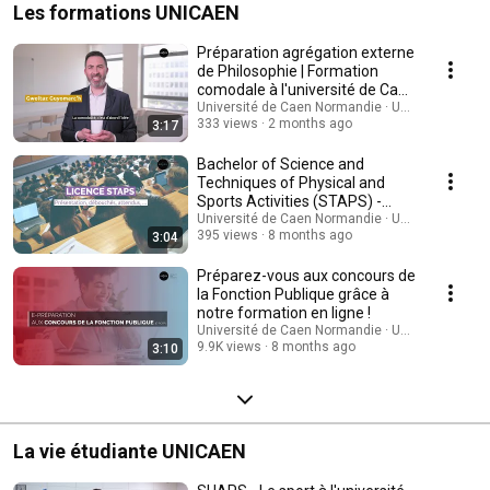
Les formations UNICAEN
Préparation agrégation externe
de Philosophie | Formation
comodale à l'université de Caen
Normandie
Université de Caen Normandie · UNICAEN
333 views
2 months ago
3:17
Bachelor of Science and
Techniques of Physical and
Sports Activities (STAPS) -
UNICAEN
Université de Caen Normandie · UNICAEN
395 views
8 months ago
3:04
Préparez-vous aux concours de
la Fonction Publique grâce à
notre formation en ligne !
Université de Caen Normandie · UNICAEN
9.9K views
8 months ago
3:10
La vie étudiante UNICAEN