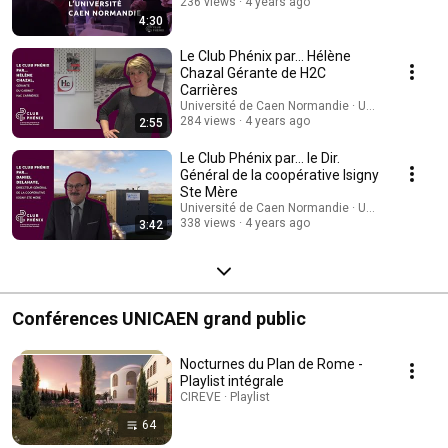
236 views
4 years ago
4:30
Le Club Phénix par... Hélène
Chazal Gérante de H2C
Carrières
Université de Caen Normandie · UNICAEN
284 views
4 years ago
2:55
Le Club Phénix par... le Dir.
Général de la coopérative Isigny
Ste Mère
Université de Caen Normandie · UNICAEN
338 views
4 years ago
3:42
Conférences UNICAEN grand public
Nocturnes du Plan de Rome -
Playlist intégrale
CIREVE · Playlist
64