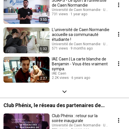
SUAPS - Le sport à l'université
de Caen Normandie
Université de Caen Normandie · UNICAEN
731 views
1 year ago
3:55
L'université de Caen Normandie
accueille sa communauté
étudiante !
Université de Caen Normandie · UNICAEN
571 views
9 months ago
1:32
IAE Caen | La carte blanche de
Benjamin - Vous êtes vraiment
sympa.
IAE Caen
2.2K views
6 years ago
2:27
Club Phénix, le réseau des partenaires de
l'université
Club Phénix : retour sur la
soirée inaugurale
Université de Caen Normandie · UNICAEN