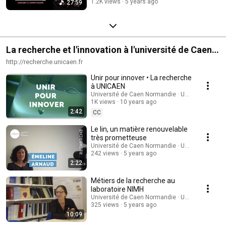
1.2K views
5 years ago
27:59
La recherche et l'innovation à l'université de Caen
Normandie
http://recherche.unicaen.fr
Unir pour innover • La recherche
à UNICAEN
Université de Caen Normandie · UNICAEN
1K views
10 years ago
2:42
CC
Le lin, un matière renouvelable
très prometteuse
Université de Caen Normandie · UNICAEN
242 views
5 years ago
2:22
Métiers de la recherche au
laboratoire NIMH
Université de Caen Normandie · UNICAEN
325 views
5 years ago
10:09