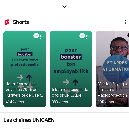
Shorts
Journées portes 
Master Physique 
ouvertes 2026 de 
5 bonnes raisons de 
Parcours 
l'université de Caen 
choisir UNICAEN
Radioprotection
Normandie
414K views
383 views
10K views
Les chaînes UNICAEN