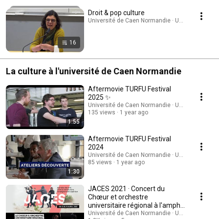
Droit & pop culture
Université de Caen Normandie · UNICAEN · Playli
16
La culture à l'université de Caen Normandie
Aftermovie TURFU Festival
2025 ✨
Université de Caen Normandie · UNICAEN
135 views
1 year ago
1:55
Aftermovie TURFU Festival
2024
Université de Caen Normandie · UNICAEN
85 views
1 year ago
1:30
JACES 2021 · Concert du
Chœur et orchestre
universitaire régional à l'amphi
Daure
Université de Caen Normandie · UNICAEN