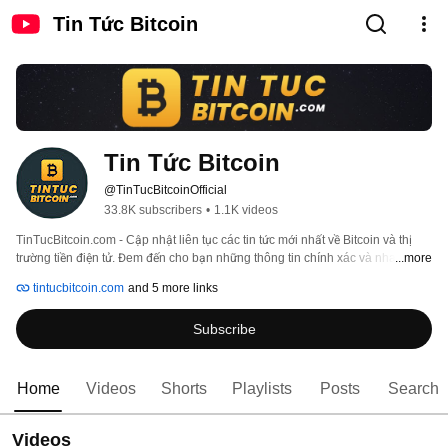
Tin Tức Bitcoin
Tin Tức Bitcoin
@TinTucBitcoinOfficial
33.8K subscribers
•
1.1K videos
TinTucBitcoin.com - Cập nhật liên tục các tin tức mới nhất về Bitcoin và thị 
trường tiền điện tử. Đem đến cho bạn những thông tin chính xác và nhanh 
...more
chóng nhất. 
tintucbitcoin.com
and 5 more links
Subscribe
Home
Videos
Shorts
Playlists
Posts
Search
Videos