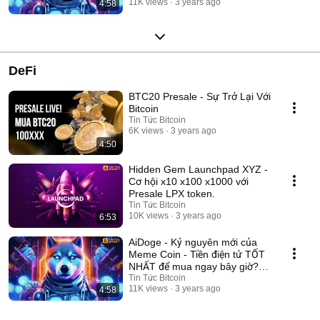
11K views
3 years ago
4:58
DeFi
BTC20 Presale - Sự Trở Lại Với
Bitcoin
Tin Tức Bitcoin
6K views
3 years ago
4:50
Hidden Gem Launchpad XYZ -
Cơ hội x10 x100 x1000 với
Presale LPX token.
Tin Tức Bitcoin
10K views
3 years ago
6:53
AiDoge - Kỷ nguyên mới của
Meme Coin - Tiền điện tử TỐT
NHẤT để mua ngay bây giờ?
#aidoge
Tin Tức Bitcoin
11K views
3 years ago
4:58