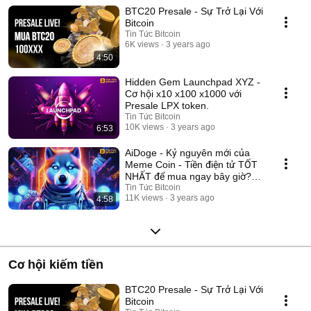
https://www.facebook.com/VietCatTrading THÔNG TIN LIÊN HỆ VÀ
BTC20 Presale - Sự Trở Lại Với
QUẢNG CÁO: 🌐 Website: https://tintucbitcoin.com/ 💠 Telegram Support:
https://t.me/HenryTTB 💠 Telegram Channel:
Bitcoin
https://t.me/tintucbitcoin_com 💠 Telegram Group:
Tin Tức Bitcoin
https://t.me/GroupTinTucBitcoin 💠 Facebook:
6K views
3 years ago
https://www.facebook.com/tintucbitcoincom 💠 Twitter:
4:50
https://twitter.com/tintucbitcoin 💠 Youtube:
https://www.youtube.com/c/TinTucBitcoinOfficial WEBSITE KẾT NỐI:
Hidden Gem Launchpad XYZ -
Tạp Chí Số: https://tapchiso.com Tiền kỹ Thuật Số:
Cơ hội x10 x100 x1000 với
https://tienkythuatso.com
Presale LPX token.
Tin Tức Bitcoin
10K views
3 years ago
6:53
AiDoge - Kỷ nguyên mới của
Meme Coin - Tiền điện tử TỐT
NHẤT để mua ngay bây giờ?
#aidoge
Tin Tức Bitcoin
11K views
3 years ago
4:58
Cơ hội kiếm tiền
BTC20 Presale - Sự Trở Lại Với
Bitcoin