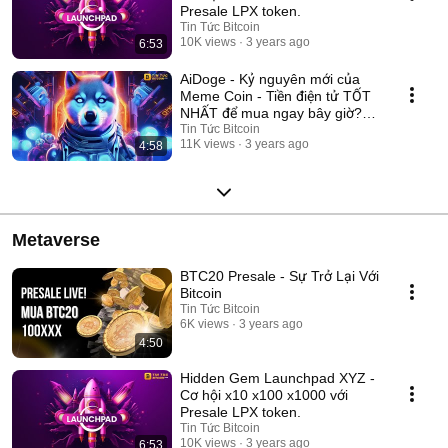
Presale LPX token.
Tin Tức Bitcoin
10K views
3 years ago
6:53
AiDoge - Kỷ nguyên mới của
Meme Coin - Tiền điện tử TỐT
NHẤT để mua ngay bây giờ?
#aidoge
Tin Tức Bitcoin
11K views
3 years ago
4:58
Metaverse
BTC20 Presale - Sự Trở Lại Với
Bitcoin
Tin Tức Bitcoin
6K views
3 years ago
4:50
Hidden Gem Launchpad XYZ -
Cơ hội x10 x100 x1000 với
Presale LPX token.
Tin Tức Bitcoin
10K views
3 years ago
6:53