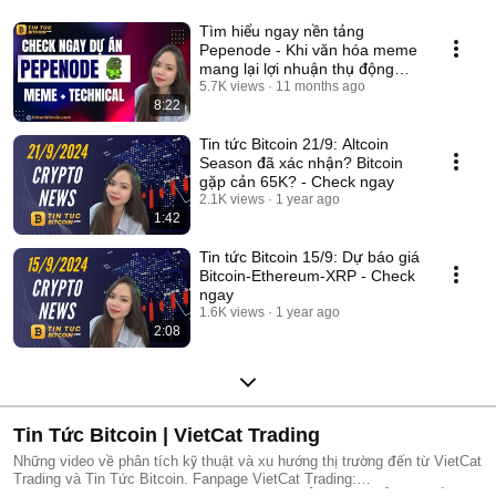
Tìm hiểu ngay nền tảng
Pepenode - Khi văn hóa meme
mang lại lợi nhuận thụ động
hấp dẫn!
5.7K views
11 months ago
8:22
Tin tức Bitcoin 21/9: Altcoin
Season đã xác nhận? Bitcoin
gặp cản 65K? - Check ngay
2.1K views
1 year ago
1:42
Tin tức Bitcoin 15/9: Dự báo giá
Bitcoin-Ethereum-XRP - Check
ngay
1.6K views
1 year ago
2:08
Tin Tức Bitcoin | VietCat Trading
Những video về phân tích kỹ thuật và xu hướng thị trường đến từ VietCat
Trading và Tin Tức Bitcoin. Fanpage VietCat Trading: