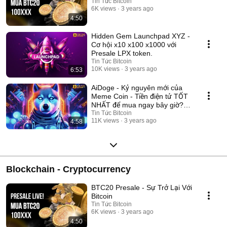
Tin Tức Bitcoin
6K views
3 years ago
4:50
Hidden Gem Launchpad XYZ -
Cơ hội x10 x100 x1000 với
Presale LPX token.
Tin Tức Bitcoin
10K views
3 years ago
6:53
AiDoge - Kỷ nguyên mới của
Meme Coin - Tiền điện tử TỐT
NHẤT để mua ngay bây giờ?
#aidoge
Tin Tức Bitcoin
11K views
3 years ago
4:58
Blockchain - Cryptocurrency
BTC20 Presale - Sự Trở Lại Với
Bitcoin
Tin Tức Bitcoin
6K views
3 years ago
4:50