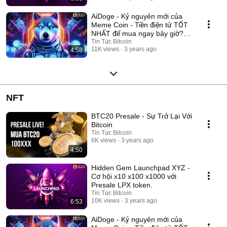
AiDoge - Kỷ nguyên mới của
Meme Coin - Tiền điện tử TỐT
NHẤT để mua ngay bây giờ?
#aidoge
Tin Tức Bitcoin
11K views
3 years ago
4:58
NFT
BTC20 Presale - Sự Trở Lại Với
Bitcoin
Tin Tức Bitcoin
6K views
3 years ago
4:50
Hidden Gem Launchpad XYZ -
Cơ hội x10 x100 x1000 với
Presale LPX token.
Tin Tức Bitcoin
10K views
3 years ago
6:53
AiDoge - Kỷ nguyên mới của