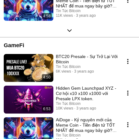
Meme Coin - Tiền điện tử TỐT
NHẤT để mua ngay bây giờ?
#aidoge
Tin Tức Bitcoin
11K views
3 years ago
4:58
GameFi
BTC20 Presale - Sự Trở Lại Với
Bitcoin
Tin Tức Bitcoin
6K views
3 years ago
4:50
Hidden Gem Launchpad XYZ -
Cơ hội x10 x100 x1000 với
Presale LPX token.
Tin Tức Bitcoin
10K views
3 years ago
6:53
AiDoge - Kỷ nguyên mới của
Meme Coin - Tiền điện tử TỐT
NHẤT để mua ngay bây giờ?
#aidoge
Tin Tức Bitcoin