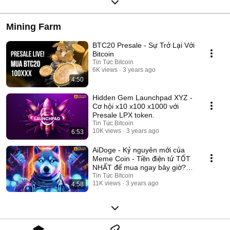
Mining Farm
BTC20 Presale - Sự Trở Lại Với
Bitcoin
Tin Tức Bitcoin
6K views
3 years ago
4:50
Hidden Gem Launchpad XYZ -
Cơ hội x10 x100 x1000 với
Presale LPX token.
Tin Tức Bitcoin
10K views
3 years ago
6:53
AiDoge - Kỷ nguyên mới của
Meme Coin - Tiền điện tử TỐT
NHẤT để mua ngay bây giờ?
#aidoge
Tin Tức Bitcoin
11K views
3 years ago
4:58