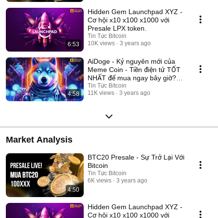
Hidden Gem Launchpad XYZ -
Cơ hội x10 x100 x1000 với
Presale LPX token.
Tin Tức Bitcoin
10K views
3 years ago
6:53
AiDoge - Kỷ nguyên mới của
Meme Coin - Tiền điện tử TỐT
NHẤT để mua ngay bây giờ?
#aidoge
Tin Tức Bitcoin
11K views
3 years ago
4:58
Market Analysis
BTC20 Presale - Sự Trở Lại Với
Bitcoin
Tin Tức Bitcoin
6K views
3 years ago
4:50
Hidden Gem Launchpad XYZ -
Cơ hội x10 x100 x1000 với