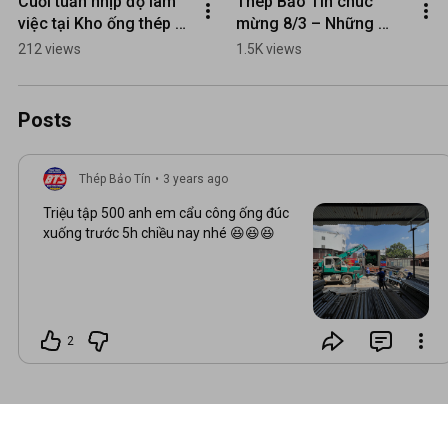
Cuối tuần nhịp độ làm 
Thép Bảo Tín chúc 
việc tại Kho ống thép 
mừng 8/3 – Những 
Bảo Tín tại Hóc Môn
bông hoa tuyệt vời của 
212 views
1.5K views
chúng tôi 🌹
Posts
Thép Bảo Tín
•
3 years ago
Triệu tập 500 anh em cẩu công ống đúc
xuống trước 5h chiều nay nhé 😆😆😆
2