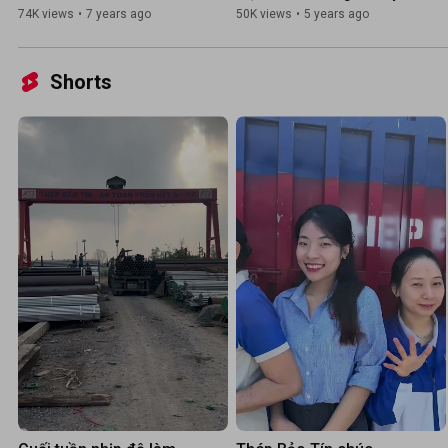
tại TPHCM, Cần Thơ
74K views
•
7 years ago
50K views
•
5 years ago
Shorts