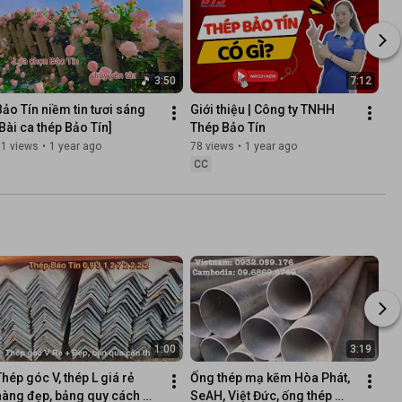
3:50
7:12
Bảo Tín niềm tin tươi sáng 
Giới thiệu | Công ty TNHH 
[Bài ca thép Bảo Tín]
Thép Bảo Tín
31 views
•
1 year ago
78 views
•
1 year ago
CC
1:00
3:19
hép góc V, thép L giá rẻ 
Ống thép mạ kẽm Hòa Phát, 
hàng đẹp, bảng quy cách 
SeAH, Việt Đức, ống thép 