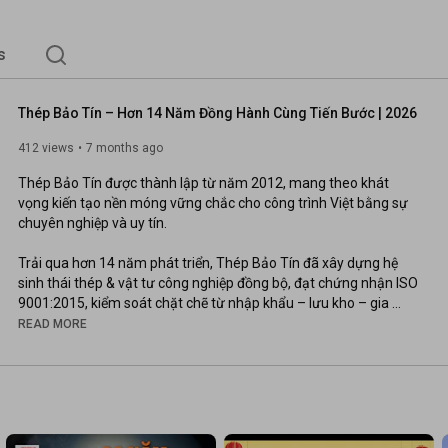
s
Thép Bảo Tín – Hơn 14 Năm Đồng Hành Cùng Tiến Bước | 2026
412 views
7 months ago
Thép Bảo Tín được thành lập từ năm 2012, mang theo khát 
vọng kiến tạo nền móng vững chắc cho công trình Việt bằng sự 
chuyên nghiệp và uy tín.

Trải qua hơn 14 năm phát triển, Thép Bảo Tín đã xây dựng hệ 
sinh thái thép & vật tư công nghiệp đồng bộ, đạt chứng nhận ISO 
9001:2015, kiểm soát chặt chẽ từ nhập khẩu – lưu kho – gia 
công – vận chuyển – hậu mãi.

READ MORE
Chúng tôi cung cấp đa dạng sản phẩm: ống thép đúc, ống thép 
cỡ lớn, ống thép hàn đen, ống thép mạ kẽm, thép hình, thép 
tấm, cùng phụ kiện đường ống, van công nghiệp, vật tư PCCC, 
đồng hồ nước, đáp ứng tiêu chuẩn ASTM – JIS – BS.
