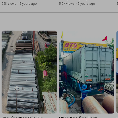
#ThepM_E
nào?
van xả khí ở đâu?
29K views
•
5 years ago
5.9K views
•
5 years ago
5
#ThepKhuCongNghiep
#LogisticsThep
#ISO9001
#ThepUyTin
#GiaoHangDungTienDo
#ThepChatLuongCao
#ThepXayDung
#ThepChoNhaThau
#ChuDauTu
#CongTrinhCongNghiep
#HeThongPCCC
#CapThoatNuoc
#ThepNhapKhau
#ThepQuocTe