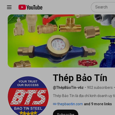
Thép Bảo Tín
@ThépBảoTín-v6z
•
902 subscribers
•
Thép Bảo Tín là địa chỉ kinh doanh uy tí
thepbaotin.com
and 9 more links
Subscribe