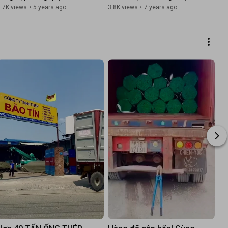
thép V thông dụng
đúc, ống thép cỡ lớn
.7K views
•
5 years ago
3.8K views
•
7 years ago