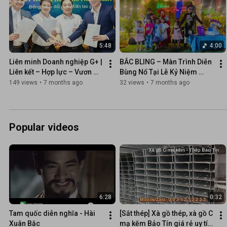
5:48
4:00
Liên minh Doanh nghiệp G+ | 
BẮC BLING – Màn Trình Diễn 
Liên kết – Hợp lực – Vươn 
Bùng Nổ Tại Lễ Kỷ Niệm 
tầm Quốc gia & Quốc tế
Thép Bảo Tín | Nam Thông & 
149 views
•
7 months ago
32 views
•
7 months ago
Vũ Đoàn Bắc Bling
Popular videos
6:28
0:32
Tam quốc diễn nghĩa - Hài 
[Sắt thép] Xà gồ thép, xà gồ C 
Xuân Bắc
mạ kẽm Bảo Tín giá rẻ uy tín 