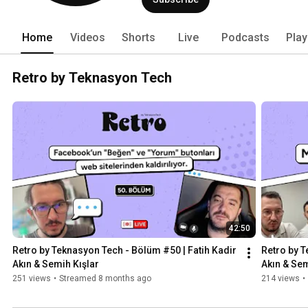
Home
Videos
Shorts
Live
Podcasts
Play
Retro by Teknasyon Tech
42:50
Retro by Teknasyon Tech - Bölüm #50 | Fatih Kadir 
Retro by T
Akın & Semih Kışlar
Akın & Sem
251 views
•
Streamed 8 months ago
214 views
•