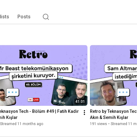
lists
Posts
41:01
eknasyon Tech - Bölüm #49 | Fatih Kadir 
Retro by Teknasyon Tech
ih Kışlar
Akın & Semih Kışlar
Streamed 11 months ago
191 views
•
Streamed 11 m