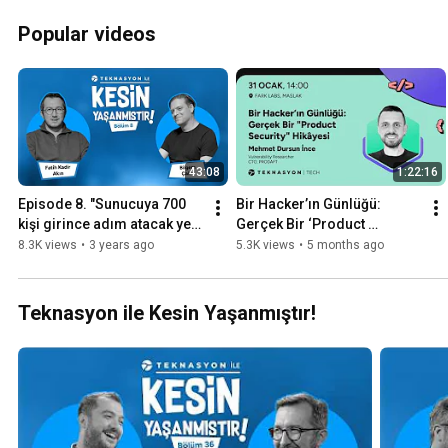
Popular videos
43:08
1:22:16
Episode 8. "Sunucuya 700 
Bir Hacker’ın Günlüğü: 
kişi girince adım atacak yer 
Gerçek Bir ‘Product 
kalmıyor!" - Bilgem Çakır
Security’ Hikâyesi - Mehmet 
8.3K views
•
3 years ago
5.3K views
•
5 months ago
Dursun İnce - Meetup #58
Teknasyon ile Kesin Yaşanmıştır!