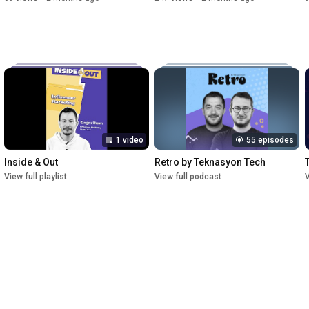
Exclusive
1 video
55 episodes
Inside & Out
Retro by Teknasyon Tech
View full playlist
View full podcast
V