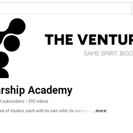
arship Academy
K subscribers
•
292 videos
 of studios, each with its own orbit, its own speed, and 
...more
ers itself, and gets bigger. 