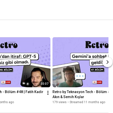
50:07
 - Bölüm #48 | Fatih Kadir 
Retro by Teknasyon Tech - Bölüm #47 
Akın & Semih Kışlar
onths ago
179 views
•
Streamed 11 months ago