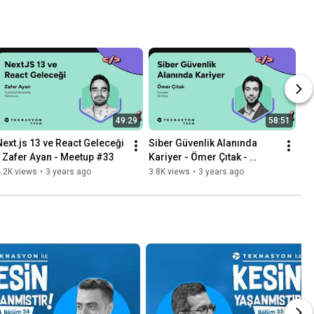
49:29
58:51
Next.js 13 ve React Geleceği 
Siber Güvenlik Alanında 
- Zafer Ayan - Meetup #33
Kariyer - Ömer Çıtak - 
Meetup #21
.2K views
•
3 years ago
3.8K views
•
3 years ago