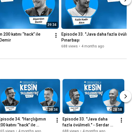
39:34
 200 katını “hack” ile 
Episode 33. "Java daha fazla övülmeli
 Demir
Pınarbaşı
688 views
•
4 months ago
39:34
28:58
Episode 34. "Harçlığımın 
Episode 33. "Java daha 
00 katını “hack” ile 
fazla övülmeli." - Serdar 
kazandım!" - Alparslan 
Pınarbaşı
965 views
•
4 months ago
688 views
•
4 months ago