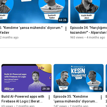
44:26
5. "Kendime ‘şansa mühendis’ diyorum." 
Episode 34. "Harçlığımın
 Yadav
kazandım!" - Alparslan
2 months ago
965 views
•
4 months ago
29:38
44:26
Build AI-Powered apps with 
Episode 35. "Kendime 
Firebase AI Logic | Berat 
‘şansa mühendis’ diyorum." 
2
Göktuğ Özdemir | Meetup 
- Santosh Yadav
69 views
•
2 months ago
247 views
•
2 months ago