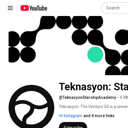
Teknasyon: St
@TeknasyonStarshipAcademy
•
4.38
Teknasyon: The Venture OS is a universe
its own ambition. It keeps creating, pow
Instagram
and 4 more links
Subscribe