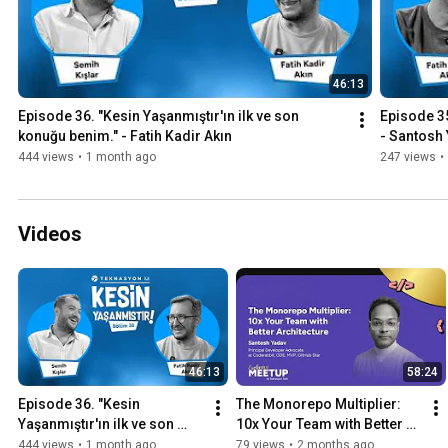
46:13
Episode 36. "Kesin Yaşanmıştır'ın ilk ve son 
Episode 3
konuğu benim." - Fatih Kadir Akın
- Santosh
444 views
•
1 month ago
247 views
•
Videos
46:13
58:24
Episode 36. "Kesin 
The Monorepo Multiplier: 
Yaşanmıştır'ın ilk ve son 
10x Your Team with Better 
konuğu benim." - Fatih Kadir 
Architecture | Santosh 
444 views
•
1 month ago
79 views
•
2 months ago