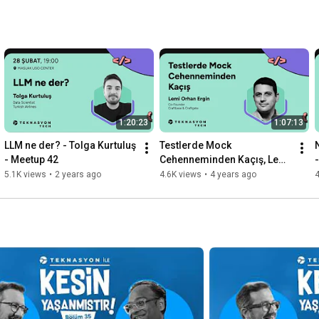
1:20:23
1:07:13
LLM ne der? - Tolga Kurtuluş 
Testlerde Mock 
- Meetup 42
Cehenneminden Kaçış, Lemi 
Orhan Ergin - Meetup #2
5.1K views
•
2 years ago
4.6K views
•
4 years ago
4