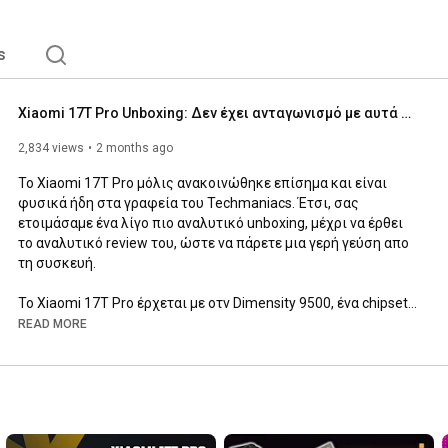
s
Xiaomi 17T Pro Unboxing: Δεν έχει ανταγωνισμό με αυτά τα χαρακτηριστικά
2,834 views
2 months ago
To Xiaomi 17T Pro μόλις ανακοινώθηκε επίσημα και είναι 
φυσικά ήδη στα γραφεία του Techmaniacs. Έτσι, σας 
ετοιμάσαμε ένα λίγο πιο αναλυτικό unboxing, μέχρι να έρθει 
το αναλυτικό review του, ώστε να πάρετε μια γερή γεύση απο 
τη συσκευή.

Το Xiaomi 17T Pro έρχεται με οτν Dimensity 9500, ένα chipset 
ναυαρχίδας και μια εκπληκτική AMOLED οθόνη 6.83 ιντσών, 
READ MORE
με ρυθμό ανανέωσης 144Hz.

Φωτογραφικά έρχεται με δυνατούς αισθητήρες, 50MP για τη 
βασική κάμερα, 50MP για την περισκοπική κάμερα με 5X 
οπτικό ζουμ και 12MP για την υπερευρυγώνια κάμερα.
