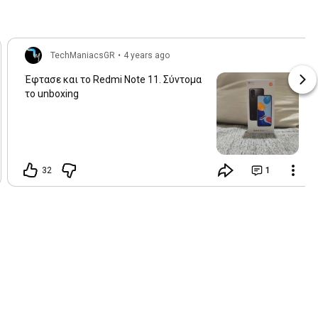
TechManiacsGR
•
4 years ago
Έφτασε και το Redmi Note 11. Σύντομα
το unboxing
32
1