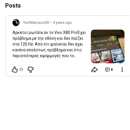
Posts
TechManiacsGR
•
4 years ago
Αρκετοί ρωτάτε αν το Vivo Χ80 ProΈχει
πρόβλημα με την οθόνη και δεν παίζει
στα 120 Hz. Από ότι φαίνεται δεν έχει
κανένα απολύτως πρόβλημα και στις
περισσότερες εφαρμογές που το
υποστηρίζουν παίζει 120 Hz όταν είναι
στο αυτόματο.
21
8