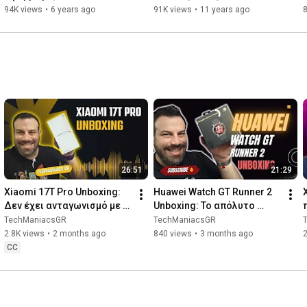
smartphones χωρίς Google 
94K views
•
6 years ago
91K views
•
11 years ago
Play Store
26:51
21:29
Xiaomi 17T Pro Unboxing: 
Huawei Watch GT Runner 2 
Δεν έχει ανταγωνισμό με 
Unboxing: Το απόλυτο 
αυτά τα χαρακτηριστικά
wearable για δρομείς
TechManiacsGR
TechManiacsGR
2.8K views
•
2 months ago
840 views
•
3 months ago
CC