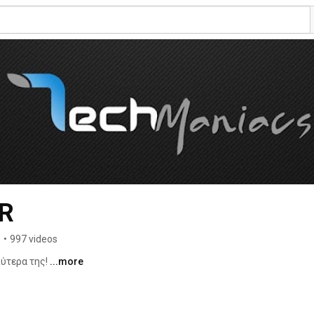
R
s
•
997 videos
ύτερα της! 
...more