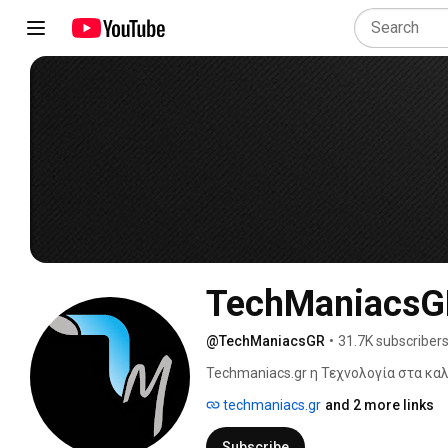
TechManiacsG
@TechManiacsGR
•
31.7K subscriber
Techmaniacs.gr η Τεχνολογία στα καλ
techmaniacs.gr
and 2 more links
Subscribe