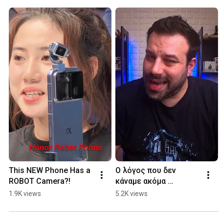
This NEW Phone Has a 
Ο λόγος που δεν 
ROBOT Camera?!
κάναμε ακόμα 
αναλυτικό review στο 
1.9K views
5.2K views
Galaxy S25 Ultra!  
#galaxys25ultra