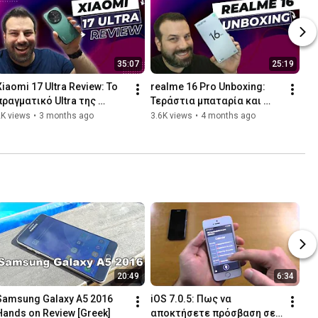
35:07
25:19
Xiaomi 17 Ultra Review: Το 
realme 16 Pro Unboxing: 
πραγματικό Ultra της 
Τεράστια μπαταρία και 
ελληνικής αγοράς!
200MP κάμερα στη μεσαία 
2K views
•
3 months ago
3.6K views
•
4 months ago
κατηγορία
20:49
6:34
Samsung Galaxy A5 2016 
iOS 7.0.5: Πως να 
Hands on Review [Greek]
αποκτήσετε πρόσβαση σε 