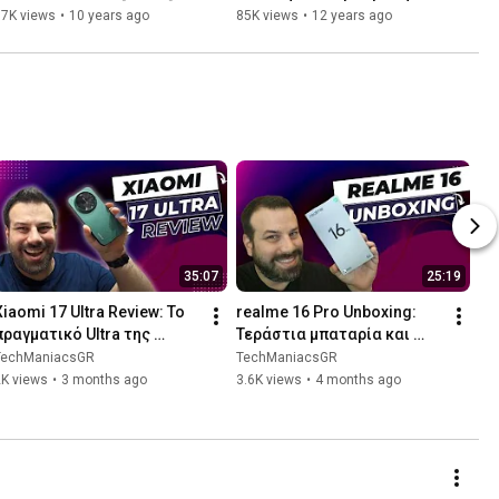
κλειδωμένη συσκευή
87K views
•
10 years ago
85K views
•
12 years ago
35:07
25:19
Xiaomi 17 Ultra Review: Το 
realme 16 Pro Unboxing: 
πραγματικό Ultra της 
Τεράστια μπαταρία και 
ελληνικής αγοράς!
200MP κάμερα στη μεσαία 
TechManiacsGR
TechManiacsGR
κατηγορία
2K views
•
3 months ago
3.6K views
•
4 months ago