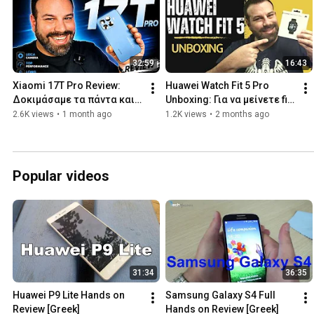
32:59
16:43
Xiaomi 17T Pro Review: 
Huawei Watch Fit 5 Pro 
Δοκιμάσαμε τα πάντα και 
Unboxing: Για να μείνετε fit 
είναι πολύ δυνατό!
και υγιείς
2.6K views
•
1 month ago
1.2K views
•
2 months ago
Popular videos
31:34
36:35
Huawei P9 Lite Hands on 
Samsung Galaxy S4 Full 
Review [Greek]
Hands on Review [Greek]