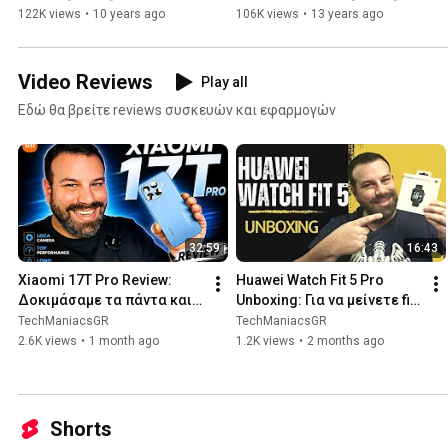
122K views
•
10 years ago
106K views
•
13 years ago
Video Reviews
Play all
Εδώ θα βρείτε reviews συσκευών και εφαρμογών
32:59
16:43
Xiaomi 17T Pro Review: 
Huawei Watch Fit 5 Pro 
Δοκιμάσαμε τα πάντα και 
Unboxing: Για να μείνετε fit 
είναι πολύ δυνατό!
και υγιείς
TechManiacsGR
TechManiacsGR
2.6K views
•
1 month ago
1.2K views
•
2 months ago
Shorts