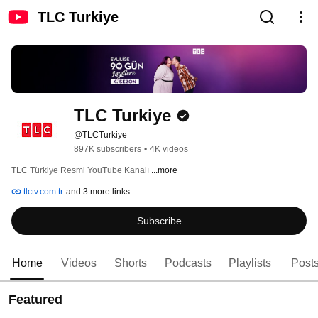
TLC Turkiye
TLC Turkiye
@TLCTurkiye
897K subscribers
•
4K videos
TLC Türkiye Resmi YouTube Kanalı 
...more
tlctv.com.tr
and 3 more links
Subscribe
Home
Videos
Shorts
Podcasts
Playlists
Post
Featured