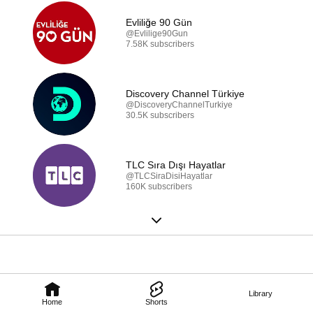
Evliliğe 90 Gün
@Evlilige90Gun
7.58K subscribers
Discovery Channel Türkiye
@DiscoveryChannelTurkiye
30.5K subscribers
TLC Sıra Dışı Hayatlar
@TLCSiraDisiHayatlar
160K subscribers
Library
Home
Shorts