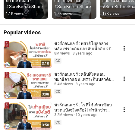
on the Road? 
eat brown rice 
should seniors ea
#SureBeforeShare 
#SureBeforeShare 
#SureBeforeShar
#shorts #Tires
#shorts #seniors
#shorts #senior
1.1K views
1.7K views
13K views
Popular videos
ชัวร์ก่อนแชร์ : พยาธิโผล่กลาง
หลัง เพราะกินปลาดิบเนื้อดิบ จริง
หรือ ?
8M views
8 years ago
CC
3:10
ชัวร์ก่อนแชร์ : คลิปดึงหนอน
พยาธิจากแขน เพราะกินปลาดิบ
จริงหรือ?
5.4M views
8 years ago
CC
3:08
ชัวร์ก่อนแชร์ : โรตีใช้เท้าเหยียบ
นวดแป้งจริงหรือ? | สำนักข่าว
ไทย อสมท
3.2M views
10 years ago
CC
3:50