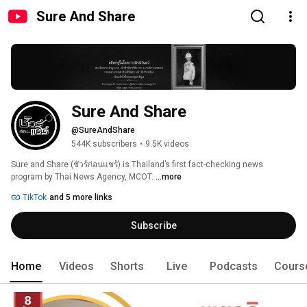
Sure And Share
Sure And Share
@SureAndShare
544K subscribers
•
9.5K videos
Sure and Share (ชัวร์ก่อนแชร์) is Thailand’s first fact-checking news 
program by Thai News Agency, MCOT. 
...more
TikTok
and 5 more links
Subscribe
Home
Videos
Shorts
Live
Podcasts
Cours