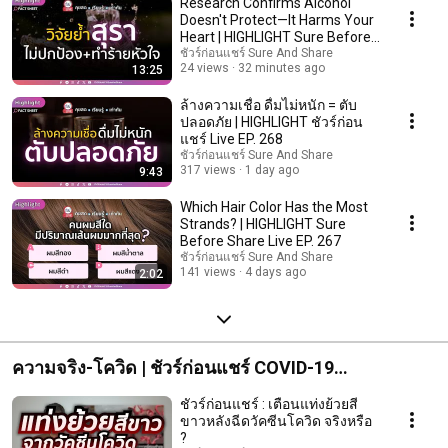
Research Confirms Alcohol
Doesn't Protect—It Harms Your
Heart | HIGHLIGHT Sure Before
Sharing Liv...
ชัวร์ก่อนแชร์ Sure And Share
24 views
32 minutes ago
13:25
ล้างความเชื่อ ดื่มไม่หนัก = ตับ
ปลอดภัย | HIGHLIGHT ชัวร์ก่อน
แชร์ Live EP. 268
ชัวร์ก่อนแชร์ Sure And Share
317 views
1 day ago
9:43
Which Hair Color Has the Most
Strands? | HIGHLIGHT Sure
Before Share Live EP. 267
ชัวร์ก่อนแชร์ Sure And Share
141 views
4 days ago
2:02
ความจริง-โควิด | ชัวร์ก่อนแชร์ COVID-19
FACTSHEET
ชัวร์ก่อนแชร์ : เตือนแท่งย้วยสี
ขาวหลังฉีดวัคซีนโควิด จริงหรือ
?