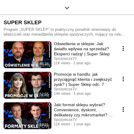
SUPER SKLEP
Program „SUPER SKLEP” to praktyczny poradnik skierowany do
właścicieli oraz menedżerów sklepów spożywczych, mający na celu
wsparcie w zwiększaniu rentowności placówek handlowych. W każdym
Oświetlenie w sklepie: Jak
odcinku eksperci z branży omawiają kluczowe zagadnienia dotyczące
codziennego funkcjonowania sklepu, przekazując sprawdzone porady,
światło wpływa na sprzedaż?
które można łatwo wdrożyć w życie. Program dotyczy m.in. optymalizacji
Eksperci radzą! | Super Sklep
przestrzeni sklepowej, zarządzania asortymentem, technik zwiększania
SpożywczaTV
sprzedaży i obsługi klienta. Współpracując z firmą Modern Expo –
11K views
1 year ago
48:34
liderem nowoczesnych rozwiązań dla handlu detalicznego – program
dostarcza najnowszych trendów oraz narzędzi, które pomagają sklepom
Promocje w handlu: jak
osiągać większe zyski.
przyciągnąć klienta i zwiększyć
zysk? | Super Sklep odc. 7
SpożywczaTV
14K views
1 year ago
52:55
Jaki format sklepu wybrać?
Convenience, dyskont,
delikatesy czy mikromarket? |
#SuperSklep odc. 6
SpożywczaTV
11K views
1 year ago
59:01