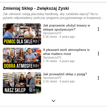
Zmieniaj Sklep - Zwiększaj Zyski
Jak odmienić swoją placówkę handlową, aby zarabiała więcej? Na to
pytanie odpowiadamy podczas programu przygotowanego w kooperacji
Redakcji Miesięcznika HURT & DETAL oraz dr. Marka Borowińskiego,
Jak poprawnie ułożyć towary w
znanego jako Shop Doctor. Celem programu jest doradztwo w zakresie
visual merchandisingu, sprzedaży, zarządzania personelem oraz
sklepie spożywczym?
promocji sklepu spożywczego.
SpożywczaTV
5.3K views
4 years ago
8:51
A pleasant work atmosphere is
what matters most
SpożywczaTV
1.7K views
4 years ago
9:58
Jak prowadzić sklep z pasją?
SpożywczaTV
3.1K views
4 years ago
9:52