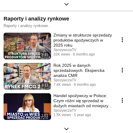
Raporty i analizy rynkowe
Raporty i analizy rynkowe.
Zmiany w strukturze sprzedaży
produktów spożywczych w
2025 roku
SpożywczaTV
32K views
6 months ago
3:45
Rok 2025 w danych
sprzedażowych. Ekspercka
analiza CMR
SpożywczaTV
7.4K views
6 months ago
3:11
Handel spożywczy w Polsce:
Czym różni się sprzedaż w
dużych miastach od mniejszych
miejscowości?
SpożywczaTV
1.5K views
1 year ago
1:01