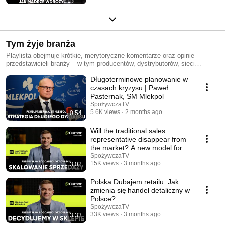
Tym żyje branża
Playlista obejmuje krótkie, merytoryczne komentarze oraz opinie
przedstawicieli branży – w tym producentów, dystrybutorów, sieci
handlowych, a także ekspertów rynku FMCG. Materiały są najczęściej
Długoterminowe planowanie w
rejestrowane podczas kluczowych wydarzeń branżowych, takich jak
targi, konferencje czy spotkania networkingowe, co pozwala uchwycić
czasach kryzysu | Paweł
aktualne nastroje, trendy oraz najważniejsze wyzwania stojące przed
Pasternak, SM Mlekpol
sektorem. Zgromadzone wypowiedzi stanowią przekrojowy obraz rynku –
SpożywczaTV
od perspektywy strategicznej po operacyjną – i dostarczają
5.6K views
2 months ago
0:54
wartościowego kontekstu dla osób zainteresowanych rozwojem branży
spożywczej oraz handlu detalicznego.
Will the traditional sales
representative disappear from
the market? A new model for
field sales.
SpożywczaTV
15K views
3 months ago
3:02
Polska Dubajem retailu. Jak
zmienia się handel detaliczny w
Polsce?
SpożywczaTV
33K views
3 months ago
3:33