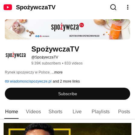
SpożywczaTV
SpożywczaTV
@SpożywczaTV
9.39K subscribers
•
833 videos
Rynek spożywczy w Polsce. 
...more
wiadomoscispozywcze.pl
and 2 more links
Subscribe
Home
Videos
Shorts
Live
Playlists
Posts