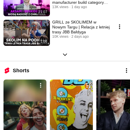
manufacturer build category
value?
13K views
1 day ago
21:07
GRILL ze SKOLIMEM w
Nowym Targu | Relacja z letniej
trasy JBB Bałdyga
10K views
2 days ago
1:06
Shorts