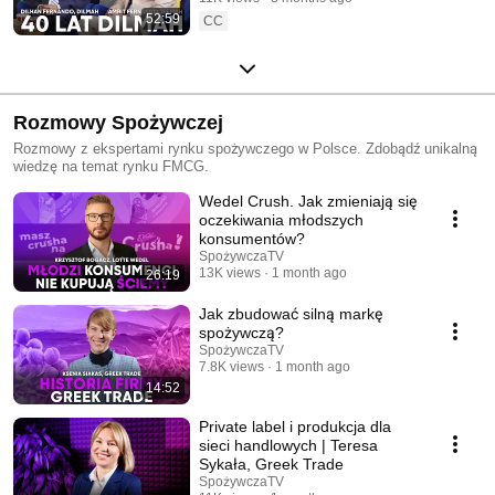
Fernando
kształtujących branżę.
52:59
CC
Rozmowy Spożywczej
Rozmowy z ekspertami rynku spożywczego w Polsce. Zdobądź unikalną
wiedzę na temat rynku FMCG.
Wedel Crush. Jak zmieniają się
oczekiwania młodszych
konsumentów?
SpożywczaTV
13K views
1 month ago
26:19
Jak zbudować silną markę
spożywczą?
SpożywczaTV
7.8K views
1 month ago
14:52
Private label i produkcja dla
sieci handlowych | Teresa
Sykała, Greek Trade
SpożywczaTV