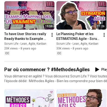
10:59
11:26
To have User Stories really 
Le Planning Poker et les 
Ready thanks to Example 
ESTIMATIONS Agile - Scrum 
Mapping - Scrum Life 18
Life 24
Scrum Life - Lean, Agile, Kanban
Scrum Life - Lean, Agile, Kanban
20K views
•
8 years ago
33K views
•
8 years ago
CC
CC
Par où commencer ? #MethodesAgiles
Play
Vous démarrez en agilité ? Vous découvrez Scrum Life ? Voici toutes les vidéos référencées par
l'épisode dédié : Méthodes Agiles - Bien les comprendre pour bien 