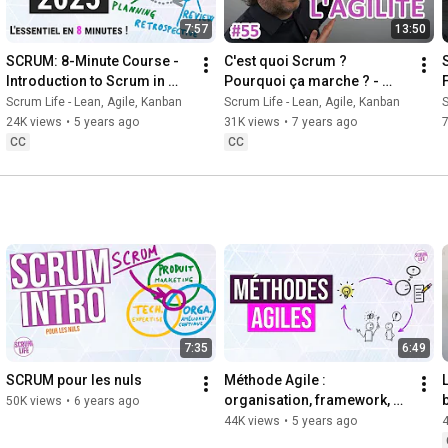
7:57
13:50
SCRUM: 8-Minute Course - 
C'est quoi Scrum ? 
Introduction to Scrum in 
Pourquoi ça marche ? - 
2025 - Free Training
Scrum Life 55
Scrum Life - Lean, Agile, Kanban
Scrum Life - Lean, Agile, Kanban
S
24K views
•
5 years ago
31K views
•
7 years ago
CC
CC
7:35
6:49
SCRUM pour les nuls
Méthode Agile : 
organisation, framework, 
50K views
•
6 years ago
équipe, agilité, à l'échelle 
44K views
•
5 years ago
(SAFe)... #Introduction