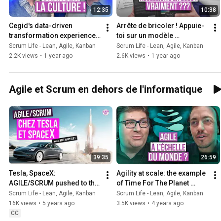
12:35
10:38
Cegid's data-driven 
Arrête de bricoler ! Appuie-
transformation experience 
toi sur un modèle 
with Scrum Life
SCIENTIFIQUE 📏🧪🔍 - 
Scrum Life - Lean, Agile, Kanban
Scrum Life - Lean, Agile, Kanban
Accelerate DORA Core 
2.2K views
•
1 year ago
2.6K views
•
1 year ago
Model
Agile et Scrum en dehors de l'informatique
39:35
26:59
Tesla, SpaceX: 
Agility at scale: the example 
AGILE/SCRUM pushed to the 
of Time For The Planet 
EXTREME! JOE JUSTICE 
(Nicolas Sabatier)
Scrum Life - Lean, Agile, Kanban
Scrum Life - Lean, Agile, Kanban
shares his experience
16K views
•
5 years ago
3.5K views
•
4 years ago
CC