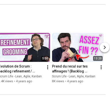
5:00
13:20
Evolution de Scrum : 
Prend du recul sur tes 
backlog refinement / 
affinages ! (Backlog 
grooming
Refinement - Scrum)
crum Life - Lean, Agile, Kanban
Scrum Life - Lean, Agile, Kanban
.4K views
•
4 years ago
8K views
•
4 years ago