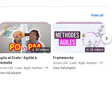
View all
34 videos
26 videos
gile at Scale / Agilité à 
Frameworks
l'échelle
Scrum Life - Lean, Agile, Kanban
•
Playlist
crum Life - Lean, Agile, Kanban
•
Playlist
View full playlist
iew full playlist