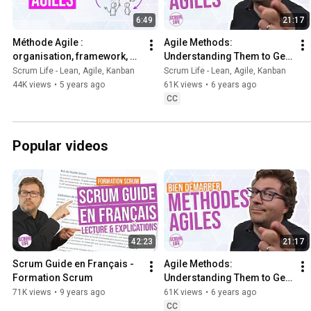
6:49
21:17
Méthode Agile : 
Agile Methods: 
organisation, framework, 
Understanding Them to Get 
équipe, agilité, à l'échelle 
Started - Scrum Life 90
Scrum Life - Lean, Agile, Kanban
Scrum Life - Lean, Agile, Kanban
(SAFe)... #Introduction
44K views
•
5 years ago
61K views
•
6 years ago
CC
Popular videos
42:23
21:17
Scrum Guide en Français - 
Agile Methods: 
Formation Scrum
Understanding Them to Get 
Started - Scrum Life 90
71K views
•
9 years ago
61K views
•
6 years ago
CC