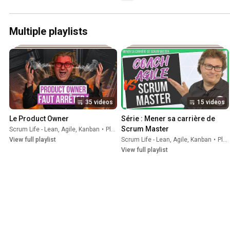
Multiple playlists
35 videos
15 videos
Le Product Owner
Série : Mener sa carrière de 
Scrum Master
Scrum Life - Lean, Agile, Kanban
•
Playlist
View full playlist
Scrum Life - Lean, Agile, Kanban
•
Playlist
View full playlist