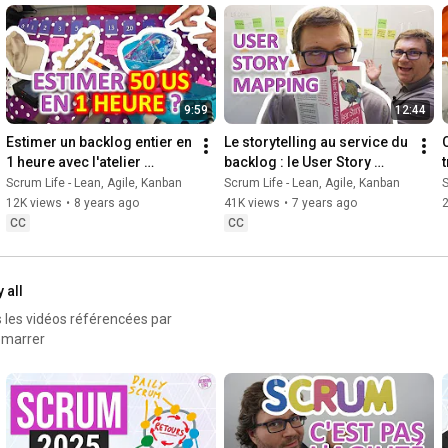
9:59
12:44
Estimer un backlog entier en 
Le storytelling au service du 
1 heure avec l'atelier 
backlog : le User Story 
Extreme Quotation - Scrum 
Mapping - Scrum Life 37
Scrum Life - Lean, Agile, Kanban
Scrum Life - Lean, Agile, Kanban
S
Life 31
12K views
•
8 years ago
41K views
•
7 years ago
2
CC
CC
 all
démarrer