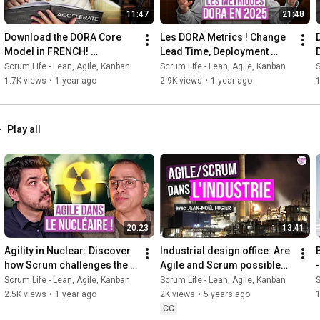
11:47
21:48
Download the DORA Core 
Les DORA Metrics ! Change 
Model in FRENCH! 
Lead Time, Deployment 
Accelerate Model Overview
Frequency, Change Fail 
Scrum Life - Lean, Agile, Kanban
Scrum Life - Lean, Agile, Kanban
S
Percentage... CFP DF CFP 
1.7K views
•
1 year ago
2.9K views
•
1 year ago
1
FDRT
Play all
20:23
13:41
Agility in Nuclear: Discover 
Industrial design office: Are 
how Scrum challenges the 
Agile and Scrum possible? - 
V-cycle!
Lessons learned
Scrum Life - Lean, Agile, Kanban
Scrum Life - Lean, Agile, Kanban
S
2.5K views
•
1 year ago
2K views
•
5 years ago
1
CC