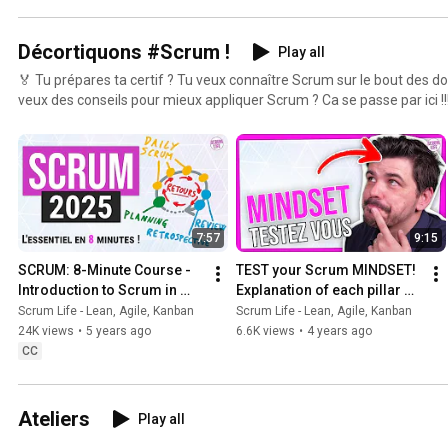
Décortiquons #Scrum !
Play all
🏅 Tu prépares ta certif ? Tu veux connaître Scrum sur le bout des doi
veux des conseils pour mieux appliquer Scrum ? Ca se passe par ici !!
7:57
9:15
SCRUM: 8-Minute Course - 
TEST your Scrum MINDSET! 
Introduction to Scrum in 
Explanation of each pillar 
2025 - Free Training
and value
Scrum Life - Lean, Agile, Kanban
Scrum Life - Lean, Agile, Kanban
24K views
•
5 years ago
6.6K views
•
4 years ago
CC
Ateliers
Play all