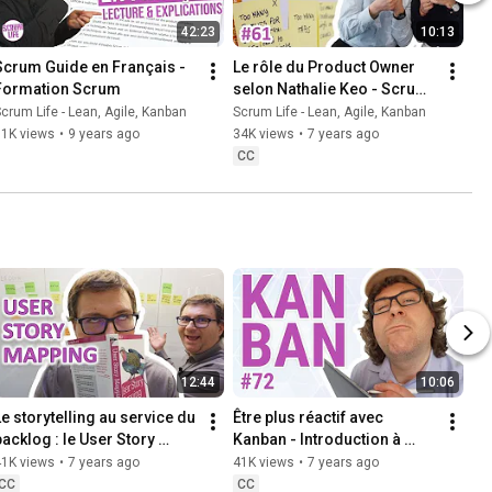
42:23
10:13
Scrum Guide en Français - 
Le rôle du Product Owner 
Formation Scrum
selon Nathalie Keo - Scrum 
Life 61
crum Life - Lean, Agile, Kanban
Scrum Life - Lean, Agile, Kanban
71K views
•
9 years ago
34K views
•
7 years ago
CC
12:44
10:06
Le storytelling au service du 
Être plus réactif avec 
backlog : le User Story 
Kanban - Introduction à 
Mapping - Scrum Life 37
Kanban - Scrum Life 72
41K views
•
7 years ago
41K views
•
7 years ago
CC
CC