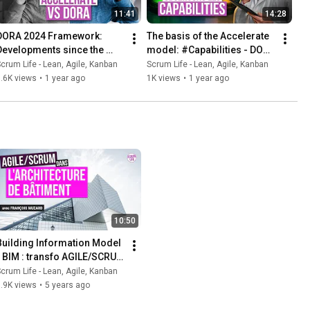
11:41
14:28
DORA 2024 Framework: 
The basis of the Accelerate 
Developments since the 
model: #Capabilities - DORA 
Accelerate 2018 book
Code Model
crum Life - Lean, Agile, Kanban
Scrum Life - Lean, Agile, Kanban
.6K views
•
1 year ago
1K views
•
1 year ago
10:50
Building Information Model 
- BIM : transfo AGILE/SCRUM 
de l'ARCHITECTURE de 
crum Life - Lean, Agile, Kanban
BÂTIMENT
.9K views
•
5 years ago