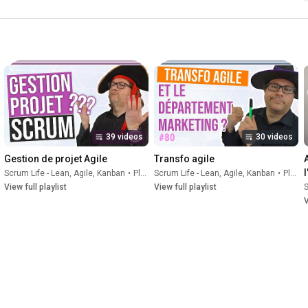
39 videos
30 videos
Gestion de projet Agile
Transfo agile
A
Scrum Life - Lean, Agile, Kanban
•
Playlist
Scrum Life - Lean, Agile, Kanban
•
Playlist
View full playlist
View full playlist
S
V