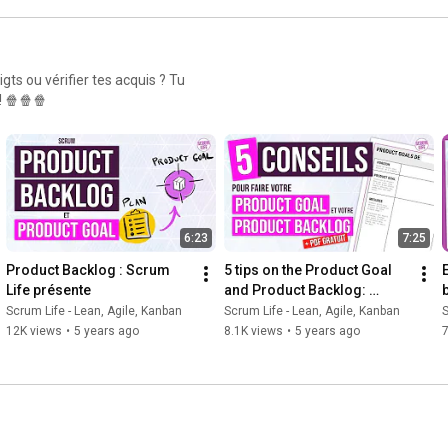
gts ou vérifier tes acquis ? Tu
! 🍿🍿🍿
6:23
7:25
Product Backlog : Scrum 
5 tips on the Product Goal 
Life présente
and Product Backlog: 
Scrum Life gives you the 
Scrum Life - Lean, Agile, Kanban
Scrum Life - Lean, Agile, Kanban
S
keys!
12K views
•
5 years ago
8.1K views
•
5 years ago
7