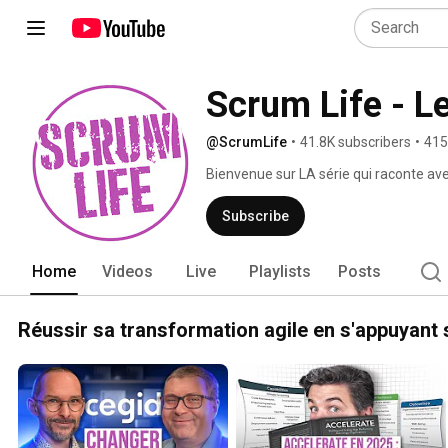
Scrum Life - L
@ScrumLife
•
41.8K subscribers
•
415
Bienvenue sur LA série qui raconte ave
à Scrum et à l'Agilité. No bullshit garanti
Subscribe
Home
Videos
Live
Playlists
Posts
Réussir sa transformation agile en s'appuyant 