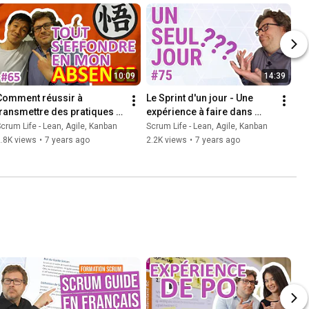
10:09
14:39
Comment réussir à 
Le Sprint d'un jour - Une 
transmettre des pratiques - 
expérience à faire dans 
"Tout s'effondre en mon 
votre équipe - Scrum Life 75
crum Life - Lean, Agile, Kanban
Scrum Life - Lean, Agile, Kanban
absence !" - Scrum Life 65
.8K views
•
7 years ago
2.2K views
•
7 years ago