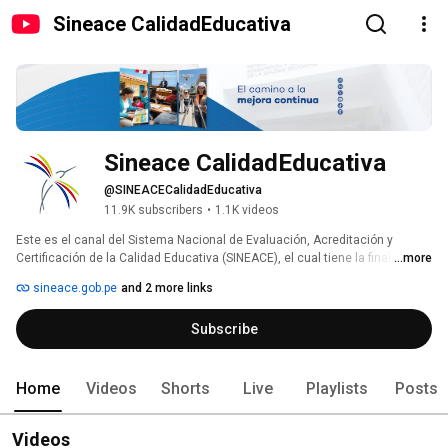
Sineace CalidadEducativa
Sineace CalidadEducativa
@SINEACECalidadEducativa
11.9K subscribers
•
1.1K videos
Este es el canal del Sistema Nacional de Evaluación, Acreditación y 
Certificación de la Calidad Educativa (SINEACE), el cual tiene la finalidad de 
...more
garantizar a la sociedad peruana que las instituciones educativas 
sineace.gob.pe
and 2 more links
públicas y privadas ofrezcan un servicio de calidad. 
Subscribe
Home
Videos
Shorts
Live
Playlists
Posts
Videos