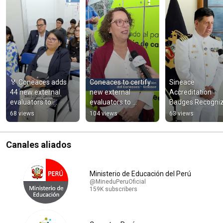
🏅 Coneaces adds 
Coneaces to certify 
Sineace 
44 new external 
new external 
Accreditation 
evaluators to 
evaluators to 
Badges Recogniz
strengthen 
strengthen 
the Quality of the
68 views
104 views
63 views
accreditation 
educational quality
CITEN Technical 
processes
Nursing Program
Canales aliados
Ministerio de Educación del Perú
@MineduPeruOficial
159K subscribers