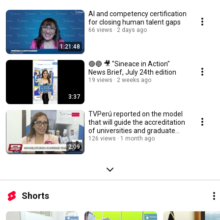
AI and competency certification
for closing human talent gaps
66 views
2 days ago
1:21:48
🟢🔵 🎥 "Sineace in Action"
News Brief, July 24th edition
19 views
2 weeks ago
3:37
TVPerú reported on the model
that will guide the accreditation
of universities and graduate
schools
126 views
1 month ago
2:09
Shorts