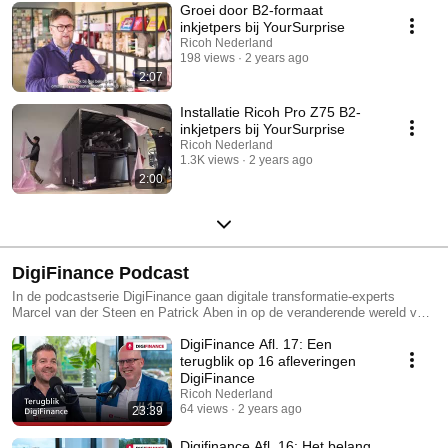
Groei door B2-formaat
inkjetpers bij YourSurprise
Ricoh Nederland
198 views
2 years ago
2:07
Installatie Ricoh Pro Z75 B2-
inkjetpers bij YourSurprise
Ricoh Nederland
1.3K views
2 years ago
2:00
DigiFinance Podcast
In de podcastserie DigiFinance gaan digitale transformatie-experts
Marcel van der Steen en Patrick Aben in op de veranderende wereld van
finance. Hoe dragen automatisering en digitalisering bij aan de tactisch-
DigiFinance Afl. 17: Een
strategische rol van financiële afdelingen? En hoe laat je technologie
maximaal voor jou en je organisatie werken? Luister de podcasts, doe
terugblik op 16 afleveringen
waardevolle inzichten op en ontdek de praktijkervaringen van
DigiFinance
vakgenoten.
Ricoh Nederland
64 views
2 years ago
23:39
Digifinance Afl. 16: Het belang