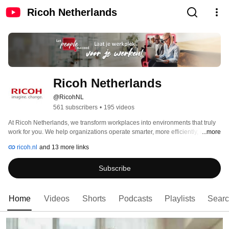
Ricoh Netherlands
Ricoh Netherlands
@RicohNL
561 subscribers
•
195 videos
At Ricoh Netherlands, we transform workplaces into environments that truly 
work for you. We help organizations operate smarter, more efficiently, and 
...more
more successfully with innovative technology: from digitalization and process 
ricoh.nl
and 13 more links
automation to modern IT infrastructures, cloud solutions, secure print 
environments, and high‑quality production printing. 
Subscribe
Home
Videos
Shorts
Podcasts
Playlists
Sear