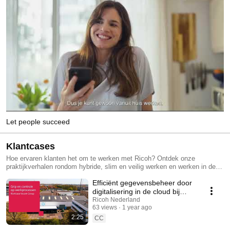
Let people succeed
Klantcases
Hoe ervaren klanten het om te werken met Ricoh? Ontdek onze
praktijkverhalen rondom hybride, slim en veilig werken en werken in de
cloud.
Efficiënt gegevensbeheer door
digitalisering in de cloud bij
Vecom
Ricoh Nederland
63 views
1 year ago
2:25
CC