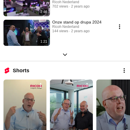
Ricoh Nederland
702 views
2 years ago
2:46
Onze stand op drupa 2024
Ricoh Nederland
144 views
2 years ago
1:21
Shorts