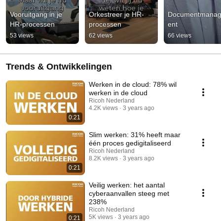
Vooruitgang in je 
Orkestreer je HR-
Documentmana
HR-processen
processen
ent
53 views
62 views
66 views
Trends & Ontwikkelingen
Werken in de cloud: 78% wil
werken in de cloud
Ricoh Nederland
4.2K views
3 years ago
0:21
Slim werken: 31% heeft maar
één proces gedigitaliseerd
Ricoh Nederland
8.2K views
3 years ago
0:21
Veilig werken: het aantal
cyberaanvallen steeg met
238%
Ricoh Nederland
5K views
3 years ago
0:21