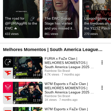
The road for 
The EWC Group 
Luixgod giving yo
@FURIAggR6 to the 
Stage has started 
the lowdown on al
EWC 🔥
and you missed it? 
the Y11S2 Patch 
Don't worry, Belle 
Notes so you’re in
433 views
861 views
270 views
has the recap for 
the loop ✅
you 😉
Melhores Momentos | South America League
2025 - Stage 2
FURIA x FaZe Clan |
MELHORES MOMENTOS |
South America League 2025 -
Finals - Grande Final
Rainbow Six Brasil
4.7K views
7 months ago
16:18
W7M Esports x FaZe Clan |
MELHORES MOMENTOS |
South America League 2025 -
Finals - Chave Inferior
Rainbow Six Brasil
1K views
7 months ago
11:19
W7M Esports x FaZe Clan |