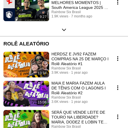
MELHORES MOMENTOS |
South America League 2025 -
Finals - Chave Inferior
Rainbow Six Brasil
1.9K views
7 months ago
9:27
ROLÊ ALEATÓRIO
HERDSZ E JV92 FAZEM
COMPRAS NA 25 DE MARÇO I
Rolê Aleatório #1
Rainbow Six Brasil
3.9K views
1 year ago
13:34
MAIA E MARIA FAZEM AULA
DE TÊNIS COM O LAGONIS I
Rolê Aleatório #2
Rainbow Six Brasil
3.6K views
1 year ago
15:06
SERÁ QUE VENDE LEITE DE
TOURO NA LIBERDADE?
MARIA, DODEZ E LOBIN TE
RESPONDEM! I Rolê
Rainbow Six Brasil