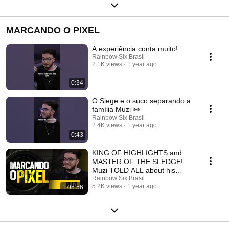
MARCANDO O PIXEL
A experiência conta muito!
Rainbow Six Brasil
2.1K views
1 year ago
0:34
O Siege e o suco separando a
família Muzi 👀
Rainbow Six Brasil
2.4K views
1 year ago
0:43
KING OF HIGHLIGHTS and
MASTER OF THE SLEDGE!
Muzi TOLD ALL about his
career on MARCANDO O
Rainbow Six Brasil
5.2K views
1 year ago
1:05:56
PIXEL!