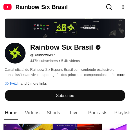
Rainbow Six Brasil
Rainbow Six Brasil
@Rainbow6BR
447K subscribers
•
5.4K videos
Canal oficial do Rainbow Six Esports Brasil com conteúdo exclusivo e 
transmissões ao vivo em português dos principais campeonatos de R6 ao 
...more
redor do mundo. 
Twitch
and 5 more links
Subscribe
Home
Videos
Shorts
Live
Podcasts
Playlist