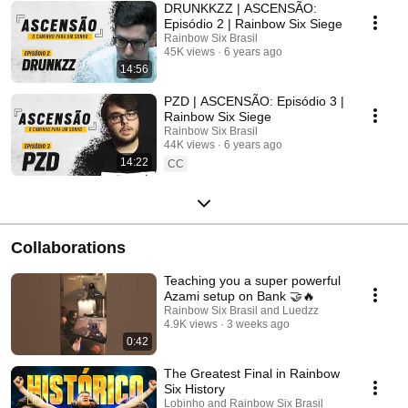
DRUNKKZZ | ASCENSÃO:
Episódio 2 | Rainbow Six Siege
Rainbow Six Brasil
45K views
6 years ago
14:56
PZD | ASCENSÃO: Episódio 3 |
Rainbow Six Siege
Rainbow Six Brasil
44K views
6 years ago
14:22
CC
Collaborations
Teaching you a super powerful
Azami setup on Bank 🤝🔥
Rainbow Six Brasil and Luedzz
4.9K views
3 weeks ago
0:42
The Greatest Final in Rainbow
Six History
Lobinho and Rainbow Six Brasil