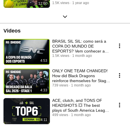
1.5K views
1 year ago
12:00
Aleatório #3
Videos
BRASIL SIL SIL: como será a
COPA DO MUNDO DE
ESPORTS? Vem conhecer a
competição de Seleções do
1.5K views
1 month ago
4:53
R6!
ONLY ONE TEAM CHANGED!
How did Black Dragons
reinforce themselves for Stage
1 of the South Americ...
739 views
1 month ago
4:33
ACE, clutch, and TONS OF
HEADSHOTS 💥 The best
plays of South America League
Week #2 📽️
499 views
1 month ago
4:11