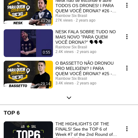
Nesk não se esconde e abre
TODOS OS DRONES! I PARA
QUEM VOCÊ DRONA? #26 -
Nesk I Rainbow Six Siege
Rainbow Six Brasil
27K views
2 years ago
43:28
NESK FALA SOBRE TUDO NO
MAIS NOVO "PARA QUEM
VOCÊ DRONA?" 🗣️🗣️🗣️
Rainbow Six Brasil
2.4K views
2 years ago
0:55
O BASSETTO NÃO DRONOU
PRO MELIGENI? I PARA
QUEM VOCÊ DRONA? #25 -
BASSETTO I Rainbow Six
Rainbow Six Brasil
3.4K views
2 years ago
29:14
Siege
TOP 6
THE HIGHLIGHTS OF THE
FINALS! See the TOP 6 of
Week #7 of the 2nd Round of