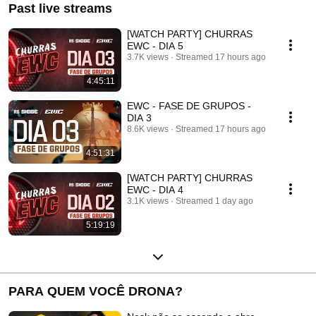
Past live streams
[WATCH PARTY] CHURRAS
EWC - DIA 5
3.7K views
Streamed 17 hours ago
4:45:11
EWC - FASE DE GRUPOS -
DIA 3
8.6K views
Streamed 17 hours ago
4:51:31
[WATCH PARTY] CHURRAS
EWC - DIA 4
3.1K views
Streamed 1 day ago
5:19:19
PARA QUEM VOCÊ DRONA?