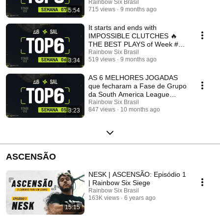
the South America Leag...
Rainbow Six Brasil
715 views
9 months ago
5:54
It starts and ends with
IMPOSSIBLE CLUTCHES 🔥
THE BEST PLAYS of Week #6
in the South America League
Rainbow Six Brasil
519 views
9 months ago
3:34
AS 6 MELHORES JOGADAS
que fecharam a Fase de Grupo
da South America League
2025 💥
Rainbow Six Brasil
847 views
10 months ago
3:23
ASCENSÃO
NESK | ASCENSÃO: Episódio 1
| Rainbow Six Siege
Rainbow Six Brasil
163K views
6 years ago
15:15