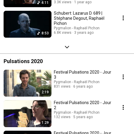
3.3K views
1 year ago
4:11
Schubert: Lazarus D. 689 |
Stéphane Degout, Raphaël
Pichon
Pygmalion - Raphaël Pichon
6.8K views
3 years ago
8:53
Pulsations 2020
Festival Pulsations 2020 - Jour
3
Pygmalion - Raphaël Pichon
831 views
6 years ago
2:19
Festival Pulsations 2020 - Jour
2
Pygmalion - Raphaël Pichon
132 views
5 years ago
1:29
Festival Pulsations 2020 - Jour