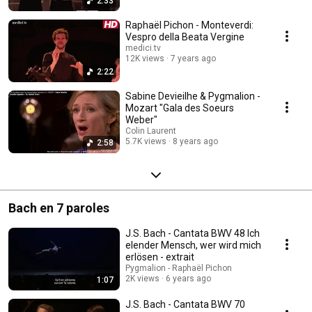
2:33
Raphaël Pichon - Monteverdi:
Vespro della Beata Vergine
medici.tv
12K views
7 years ago
2:22
Sabine Devieilhe & Pygmalion -
Mozart "Gala des Soeurs
Weber"
Colin Laurent
5.7K views
8 years ago
2:58
Bach en 7 paroles
J.S. Bach - Cantata BWV 48 Ich
elender Mensch, wer wird mich
erlösen - extrait
Pygmalion - Raphaël Pichon
2K views
6 years ago
1:07
J.S. Bach - Cantata BWV 70