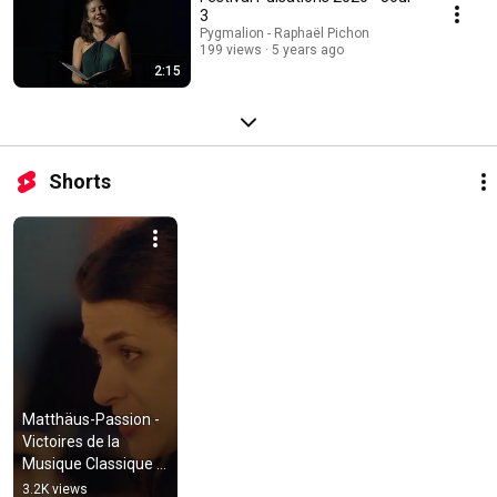
3
Pygmalion - Raphaël Pichon
199 views
5 years ago
2:15
Shorts
Matthäus-Passion - 
Victoires de la 
Musique Classique 
2023
3.2K views