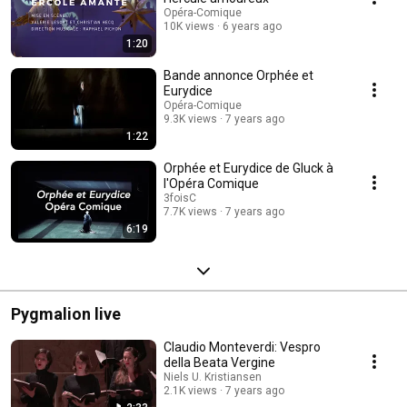
Opéra-Comique
10K views
6 years ago
1:20
Bande annonce Orphée et
Eurydice
Opéra-Comique
9.3K views
7 years ago
1:22
Orphée et Eurydice de Gluck à
l'Opéra Comique
3foisC
7.7K views
7 years ago
6:19
Pygmalion live
Claudio Monteverdi: Vespro
della Beata Vergine
Niels U. Kristiansen
2.1K views
7 years ago