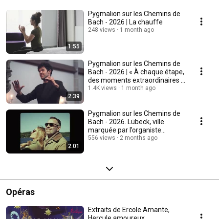
Pygmalion sur les Chemins de
Bach - 2026 | La chauffe
248 views
1 month ago
1:55
Pygmalion sur les Chemins de
Bach - 2026 | « À chaque étape,
des moments extraordinaires »
!
1.4K views
1 month ago
2:39
Pygmalion sur les Chemins de
Bach - 2026. Lübeck, ville
marquée par l’organiste
Dietrich Buxtehude.
556 views
2 months ago
2:01
Opéras
Extraits de Ercole Amante,
Hercule amoureux