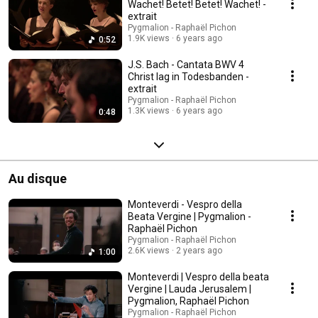
Wachet! Betet! Betet! Wachet! -
extrait
Pygmalion - Raphaël Pichon
1.9K views
6 years ago
0:52
J.S. Bach - Cantata BWV 4
Christ lag in Todesbanden -
extrait
Pygmalion - Raphaël Pichon
1.3K views
6 years ago
0:48
Au disque
Monteverdi - Vespro della
Beata Vergine | Pygmalion -
Raphaël Pichon
Pygmalion - Raphaël Pichon
2.6K views
2 years ago
1:00
Monteverdi | Vespro della beata
Vergine | Lauda Jerusalem |
Pygmalion, Raphaël Pichon
Pygmalion - Raphaël Pichon