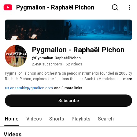
Pygmalion - Raphaël Pichon
Pygmalion - Raphaël Pichon
@Pygmalion-RaphaëlPichon
2.45K subscribers
•
52 videos
Pygmalion, a choir and orchestra on period instruments founded in 2006 by 
Raphaël Pichon, explores the filiations that link Bach to Mendelssohn, 
...more
Schütz to Brahms or Rameau to Gluck and Berlioz. 
ensemblepygmalion.com
and 3 more links
Subscribe
Home
Videos
Shorts
Playlists
Search
Videos