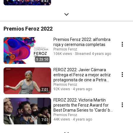
8:43
Premios Feroz 2022
Premios Feroz 2022: alfombra
roja y ceremonia completas
Premios Feroz
106K views
Streamed 4 years ago
5:25:50
FEROZ 2022: Javier Cámara
entrega el Feroz a mejor actriz
protagonista de cine a Petra
Martínez
Premios Feroz
92K views
4 years ago
7:01
FEROZ 2022: Victoria Martín
presents the Feroz Award for
Best Drama Series to 'Cardo' by
Ana Rujas
Premios Feroz
44K views
4 years ago
7:02