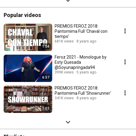
Popular videos
PREMIOS FEROZ 2018:
Pantomima Full 'Chaval con
tiempo'
681K views
8 years ago
1:04
Feroz 2021 - Monologue by
Esty Quesada
@Soyunapringada94
399K views
5 years ago
6:57
PREMIOS FEROZ 2018:
Pantomima Full 'Showrunner'
341K views
8 years ago
1:03