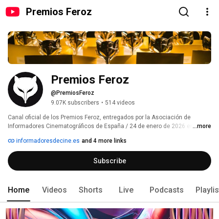
Premios Feroz
Premios Feroz
@PremiosFeroz
9.07K subscribers
•
514 videos
Canal oficial de los Premios Feroz, entregados por la Asociación de 
Informadores Cinematográficos de España / 24 de enero de 2026 en 
...more
Pontevedra 
informadoresdecine.es
and 4 more links
Subscribe
Home
Videos
Shorts
Live
Podcasts
Playli