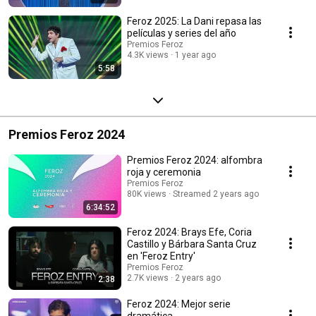
Feroz 2025: La Dani repasa las
películas y series del año
Premios Feroz
4.3K views
1 year ago
5:58
Premios Feroz 2024
Premios Feroz 2024: alfombra
roja y ceremonia
Premios Feroz
80K views
Streamed 2 years ago
6:34:52
Feroz 2024: Brays Efe, Coria
Castillo y Bárbara Santa Cruz
en 'Feroz Entry'
Premios Feroz
2.7K views
2 years ago
2:38
Feroz 2024: Mejor serie
dramática