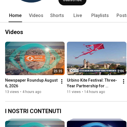
Home
Videos
Shorts
Live
Playlists
Post
Videos
25:35
2:06
Newspaper Roundup August 
Urbino Kite Festival: Three-
6, 2026
Year Partnership for 
Regional Promotion
13 views
•
4 hours ago
11 views
•
14 hours ago
I NOSTRI CONTENUTI