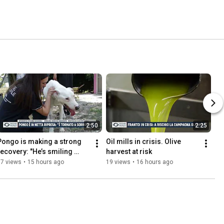
2:50
2:25
Pongo is making a strong 
Oil mills in crisis. Olive 
recovery: "He’s smiling 
harvest at risk
again"
57 views
•
15 hours ago
19 views
•
16 hours ago