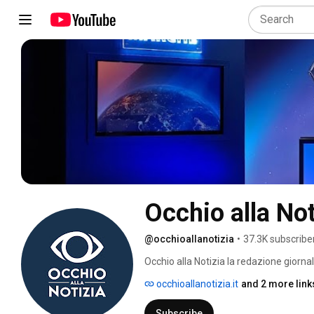
Occhio alla Not
@occhioallanotizia
•
37.3K subscribe
Occhio alla Notizia la redazione giornal
sere alle ore 20.30 sul canale 19 del dig
occhioallanotizia.it
and 2 more link
Subscribe