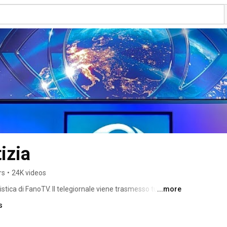
izia
rs
•
24K videos
istica di FanoTV. Il telegiornale viene trasmesso tutte le 
...more
itale terrestre e visibile in tutta la Regione Marche. 
s