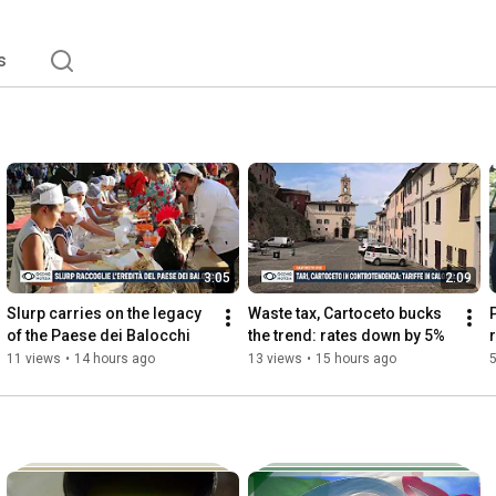
s
3:05
2:09
Slurp carries on the legacy 
Waste tax, Cartoceto bucks 
of the Paese dei Balocchi
the trend: rates down by 5%
11 views
•
14 hours ago
13 views
•
15 hours ago