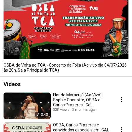
OSBA de Volta ao TCA - Concerto da Folia (Ao vivo dia 04/07/2026,
às 20h, Sala Principal do TCA)
Videos
Flor de Maracujá (Ao Vivo) |
Sophie Charlotte, OSBA e
Carlos Prazeres | Gal
80:Homenagem a Gal Costa
32K views
2 months ago
3:43
OSBA, Carlos Prazeres e
convidados especiais em: GAL