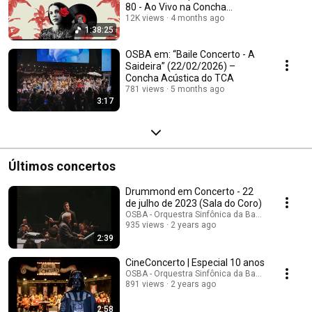
80 - Ao Vivo na Concha
Acústica do TCA
12K views
4 months ago
1:38:25
OSBA em: “Baile Concerto - A
Saideira” (22/02/2026) –
Concha Acústica do TCA
781 views
5 months ago
3:17
Últimos concertos
Drummond em Concerto - 22
de julho de 2023 (Sala do Coro)
OSBA - Orquestra Sinfônica da Bahia
935 views
2 years ago
2:39
CineConcerto | Especial 10 anos
OSBA - Orquestra Sinfônica da Bahia
891 views
2 years ago
2:58