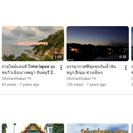
1:05
0:35
ถ่ายไทม์แลปส์ Time lapse จุด
บรรยากาศที่ชุมชนริมน้ำจัน
ชมวิวเนินนางพญา จันทบุรี 23-
ทบูร อีกมุม ช่วงเย็นๆ
03-2562
จ
OKchanthaburi TV
OKchanthaburi TV
60 views
•
7 years ago
130 views
•
7 years ago