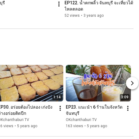
ุรี
EP122. น้ำตกพลิ้ว จันทบุรี จะเที่ยวได้ทั่งป
ไหลตลอด
52 views
•
3 years ago
1:14
3:09
EP30. อร่อยต้องไปลอง เก่งปัง
EP23. แนะนำ 6 ร้านในจังหวัด
่างอร่อยติดปีก
จันทบุรี
OKchanthaburi TV
OKchanthaburi TV
66 views
•
5 years ago
163 views
•
5 years ago