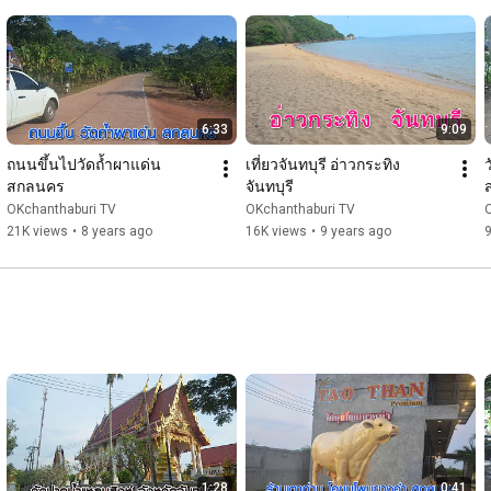
-เว็บไซต์ : www.okchanthaburi.com

-ชมคลิป : 
www.youtube.com/OKchanthaburiTV
-สนใจโฆษณาโทร : 065-0619-180 Line ID : @Okchanthaburi

#okchanthaburi
#โอเคจันทบุรี
6:33
9:09
ถนนขึ้นไปวัดถ้ำผาแด่น 
เที่ยวจันทบุรี อ่าวกระทิง 
ว
สกลนคร
จันทบุรี
ส
OKchanthaburi TV
OKchanthaburi TV
21K views
•
8 years ago
16K views
•
9 years ago
9
1:28
0:41