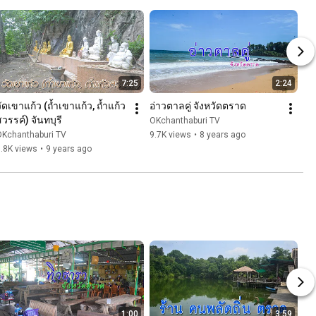
7:25
2:24
ัดเขาแก้ว (ถ้ำเขาแก้ว, ถ้ำแก้ว
อ่าวตาลคู่ จังหวัดตราด
วรรค์) จันทบุรี
OKchanthaburi TV
OKchanthaburi TV
9.7K views
•
8 years ago
.8K views
•
9 years ago
1:00
3:59