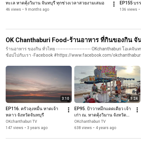
ทะเล หาดคุ้งวิมาน จันทบุรี ทุกช่วงเวลาสวยงามเสมอ
EP155 บรรย
46 views
•
9 months ago
136 views
•
OK Chanthaburi Food-ร้านอาหาร ที่กินของกิน จัน
ร้านอาหาร ของกิน ทั่วไทย ---------------------- OKchanthaburi โอเคจันทบุรี ครบที่เดียว เที่ยว กิน พัก
ช้อปไปกับเรา -Facebook #https://www.facebook.com/okchanthaburi
#http://www.okchanthaburi.com ----------------------
3:10
1:24
EP116. ครัวลุงหมื่น หาดเจ้า
EP95. ป้าวาหมึกแดดเดียว เจ้า
หลาว จังหวัดจันทบุรี
เก่า ณ. หาดคุ้งวิมาน จังหวัด
จันทบุรี
OKchanthaburi TV
OKchanthaburi TV
147 views
•
3 years ago
638 views
•
4 years ago