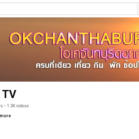
 TV
rs
•
1.3K videos
..more