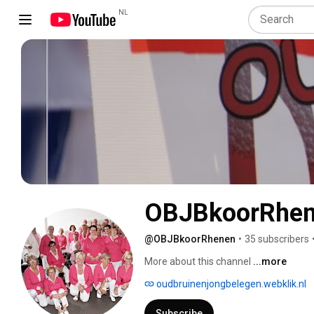
NL
OBJBkoorRhe
@OBJBkoorRhenen
•
35 subscribers
More about this channel
...more
oudbruinenjongbelegen.webklik.nl
Subscribe