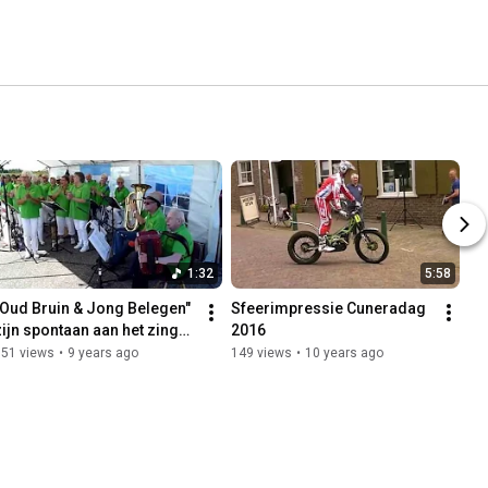
1:32
5:58
"Oud Bruin & Jong Belegen" 
Sfeerimpressie Cuneradag 
zijn spontaan aan het zingen 
2016
gegaan.
351 views
•
9 years ago
149 views
•
10 years ago