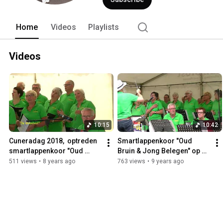
Home
Videos
Playlists
Videos
10:15
10:42
Cuneradag 2018,  optreden 
Smartlappenkoor "Oud 
smartlappenkoor "Oud 
Bruin & Jong Belegen" op 
Bruin & Jong Belegen"
Cuneradag 2017
511 views
•
8 years ago
763 views
•
9 years ago