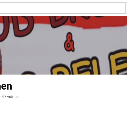
nen
•
47 videos