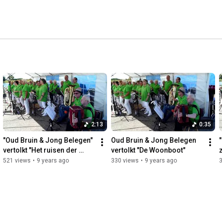
2:13
0:35
"Oud Bruin & Jong Belegen" 
Oud Bruin & Jong Belegen 
vertolkt "Het ruisen der 
vertolkt "De Woonboot"
golven"
521 views
•
9 years ago
330 views
•
9 years ago