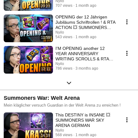
ARENA GERMAN
Nyilo
707 views
1 month ago
20:23
OPENING der 12 Jährigen
Jubiläums Schriftrollen ! & RTA
ACTION 💥 SUMMONERS
WAR SKY ARENA DEUTSCH
Nyilo
543 views
1 month ago
11:59
I'M OPENING another 12
YEAR ANNIVERSARY
WRITING SCROLLS & RTA
GAMEPLAY 💥 SUMMONERS
Nyilo
786 views
3 months ago
12:11
WAR SKY ARENA ...
Summoners War: Welt Arena
Mein kläglicher versuch Guardian in der Welt Arena zu erreichen !
This DESTINY is INSANE 💥
SUMMONERS WAR SKY
ARENA GERMAN
Nyilo
568 views
1 month ago
14:19