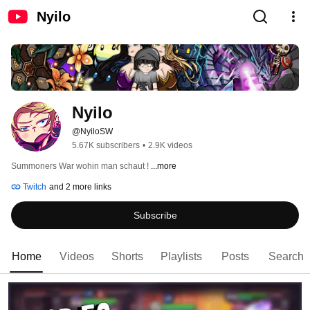
Nyilo
Nyilo
@NyiloSW
5.67K subscribers
•
2.9K videos
Summoners War wohin man schaut ! 
...more
Twitch
and 2 more links
Subscribe
Home
Videos
Shorts
Playlists
Posts
Search