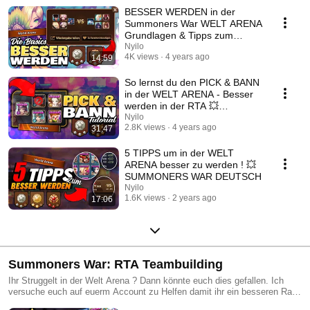
BESSER WERDEN in der
Summoners War WELT ARENA
Grundlagen & Tipps zum
lernen 💥 SUMMONERS WAR
Nyilo
4K views
4 years ago
14:59
DEUTSCH
So lernst du den PICK & BANN
in der WELT ARENA - Besser
werden in der RTA 💥
SUMMONERS WAR DEUTSCH
Nyilo
2.8K views
4 years ago
31:47
5 TIPPS um in der WELT
ARENA besser zu werden ! 💥
SUMMONERS WAR DEUTSCH
Nyilo
1.6K views
2 years ago
17:06
Summoners War: RTA Teambuilding
Ihr Struggelt in der Welt Arena ? Dann könnte euch dies gefallen. Ich
versuche euch auf euerm Account zu Helfen damit ihr ein besseren Rang
erreichen könnt !