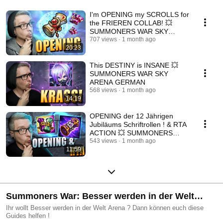
I'm OPENING my SCROLLS for
the FRIEREN COLLAB! 💥
SUMMONERS WAR SKY
ARENA GERMAN
707 views
1 month ago
20:23
This DESTINY is INSANE 💥
SUMMONERS WAR SKY
ARENA GERMAN
568 views
1 month ago
14:19
OPENING der 12 Jährigen
Jubiläums Schriftrollen ! & RTA
ACTION 💥 SUMMONERS
WAR SKY ARENA DEUTSCH
543 views
1 month ago
11:59
Summoners War: Besser werden in der Welt
Arena
Ihr wollt Besser werden in der Welt Arena ? Dann können euch diese
Guides helfen !