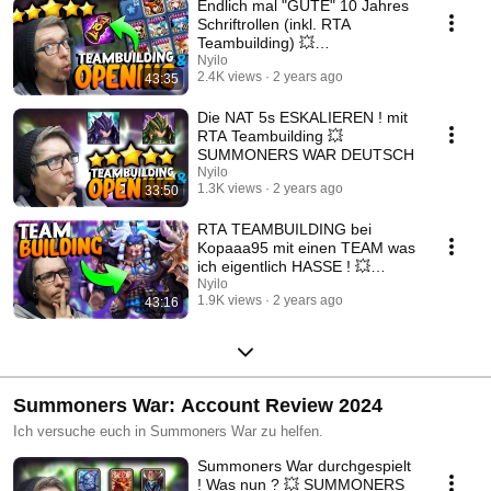
Endlich mal "GUTE" 10 Jahres
Schriftrollen (inkl. RTA
Teambuilding) 💥
SUMMONERS WAR DEUTSCH
Nyilo
2.4K views
2 years ago
43:35
Die NAT 5s ESKALIEREN ! mit
RTA Teambuilding 💥
SUMMONERS WAR DEUTSCH
Nyilo
1.3K views
2 years ago
33:50
RTA TEAMBUILDING bei
Kopaaa95 mit einen TEAM was
ich eigentlich HASSE ! 💥
SUMMONERS WAR DEUTSCH
Nyilo
1.9K views
2 years ago
43:16
Summoners War: Account Review 2024
Ich versuche euch in Summoners War zu helfen.
Summoners War durchgespielt
! Was nun ? 💥 SUMMONERS