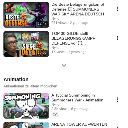
Die Beste Belagerungskampf
Defense 💥 SUMMONERS
WAR SKY ARENA DEUTSCH
Nyilo
971 views
2 years ago
12:47
TOP 30 GILDE stellt
BELAGERUNGSKAMPF
DEFENSE vor 💥
SUMMONERS WAR SKY
Nyilo
1K views
2 years ago
15:00
ARENA DEUTSCH
Animation
Animationen zu allem möglichen
A Typcial Summoning in
Summoners War - Animation
Nyilo
2.8K views
6 years ago
3:04
CC
ARENA TOWER AUFWERTEN