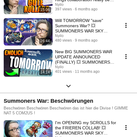
💥 SUMMONERS WAR SKY ...
Nyilo
397 views
6 months ago
15:06
Will TOMORROW "save"
Summoners War? 💥
SUMMONERS WAR SKY
ARENA GERMAN
Nyilo
480 views
9 months ago
26:44
New BIG SUMMONERS WAR
UPDATE ANNOUNCED
(FINALLY) 💥 SUMMONERS
WAR SKY ARENA NEWS
Nyilo
401 views
11 months ago
14:14
Summoners War: Beschwörungen
Beschwören Beschwören Beschwören das ist hier die Divise ! GIMME
NAT 5 COM2US !
I'm OPENING my SCROLLS for
the FRIEREN COLLAB! 💥
SUMMONERS WAR SKY