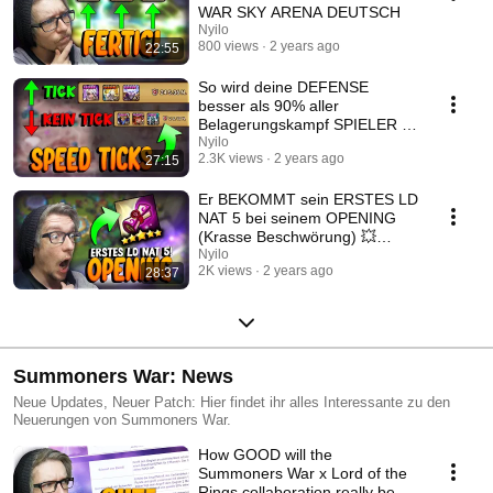
WAR SKY ARENA DEUTSCH
Nyilo
800 views
2 years ago
22:55
So wird deine DEFENSE
besser als 90% aller
Belagerungskampf SPIELER !
💥 SUMMONERS WAR
Nyilo
2.3K views
2 years ago
27:15
DEUTSCH
Er BEKOMMT sein ERSTES LD
NAT 5 bei seinem OPENING
(Krasse Beschwörung) 💥
SUMMONERS WAR DEUTSCH
Nyilo
2K views
2 years ago
28:37
Summoners War: News
Neue Updates, Neuer Patch: Hier findet ihr alles Interessante zu den
Neuerungen von Summoners War.
How GOOD will the
Summoners War x Lord of the
Rings collaboration really be?