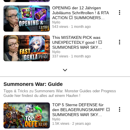
OPENING der 12 Jährigen
Jubiläums Schriftrollen ! & RTA
ACTION 💥 SUMMONERS
WAR SKY ARENA DEUTSCH
Nyilo
543 views
1 month ago
11:59
This MISTAKEN PICK was
UNEXPECTEDLY good ! 💥
SUMMONERS WAR SKY
ARENA GERMAN
Nyilo
337 views
1 month ago
15:43
Summoners War: Guide
Tipps & Tricks zu Summoners War. Monster Guides oder Progress
Guide hier findest du alles auf einem Haufen !
TOP 5 Sterne DEFENSE für
den BELAGERUNGSKAMPF 💥
SUMMONERS WAR SKY
ARENA DEUTSCH
Nyilo
1.5K views
2 years ago
11:00