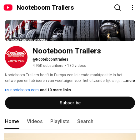
Nooteboom Trailers
Nooteboom Trailers
@Nooteboomtrailers
4.95K subscribers
•
130 videos
Nooteboom Trailers heeft in Europa een leidende marktpositie in het 
ontwerpen en fabriceren van voertuigen voor het uitzonderlijk wegvervoer 
...more
van 20 tot 140 ton nuttig draagvermogen. Ons productaanbod bevat onder 
nooteboom.com
and 10 more links
meer: 
Subscribe
Home
Videos
Playlists
Search