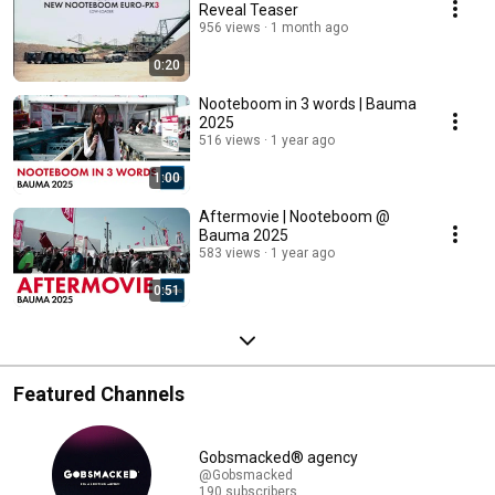
Reveal Teaser
956 views
1 month ago
0:20
Nooteboom in 3 words | Bauma
2025
516 views
1 year ago
1:00
Aftermovie | Nooteboom @
Bauma 2025
583 views
1 year ago
0:51
Featured Channels
Gobsmacked® agency
@Gobsmacked
190 subscribers