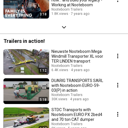
Working at Nooteboom
Nooteboom Trailers
1.8K views
7 years ago
3:18
Trailers in action!
Nieuwste Nooteboom Mega
Windmill Transporter XL voor
TER LINDEN transport
Nooteboom Trailers
6.4K views
4 years ago
1:12
DUARIG TRANSPORTS SARL
with Nooteboom EURO-59-
03(P) in action
Nooteboom Trailers
30K views
4 years ago
5:18
STDC Transports with
Nooteboom EURO PX 2bed4
and 70 ton CAT dumper
Nooteboom Trailers