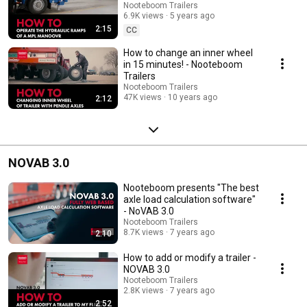
Nooteboom Trailers
Nooteboom Trailers
6.9K views
5 years ago
2:15
CC
How to change an inner wheel
in 15 minutes! - Nooteboom
Trailers
Nooteboom Trailers
47K views
10 years ago
2:12
NOVAB 3.0
Nooteboom presents "The best
axle load calculation software"
- NoVAB 3.0
Nooteboom Trailers
8.7K views
7 years ago
2:10
How to add or modify a trailer -
NOVAB 3.0
Nooteboom Trailers
2.8K views
7 years ago
2:52