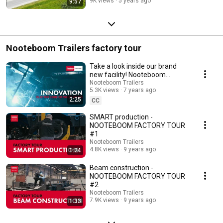
9K views
5 years ago
9:57
Nooteboom Trailers factory tour
Take a look inside our brand
new facility! Nooteboom
Components
Nooteboom Trailers
5.3K views
7 years ago
2:25
CC
SMART production -
NOOTEBOOM FACTORY TOUR
#1
Nooteboom Trailers
4.8K views
9 years ago
1:24
Beam construction -
NOOTEBOOM FACTORY TOUR
#2
Nooteboom Trailers
7.9K views
9 years ago
1:33