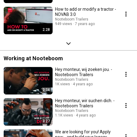
How to add or modify a tractor -
NOVAB 3.0
Nooteboom Trailers
949 views
7 years ago
2:28
Working at Nooteboom
Hey monteur, wij zoeken jou. -
Nooteboom Trailers
Nooteboom Trailers
1K views
4 years ago
2:34
Hey monteur, wir suchen dich. -
Nooteboom Trailers
Nooteboom Trailers
1.1K views
4 years ago
3:27
We are looking for you! Apply
now... and build your legacy -