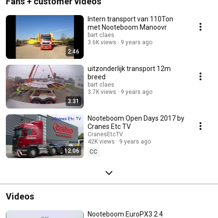
Fans + customer videos
Intern transport van 110Ton
met Nooteboom Manoovr
bart claes
3.6K views
9 years ago
2:46
uitzonderlijk transport 12m
breed
bart claes
3.7K views
9 years ago
3:31
Nooteboom Open Days 2017 by
Cranes Etc TV
CranesEtcTV
42K views
9 years ago
12:06
CC
Videos
Nooteboom EuroPX3 2 4