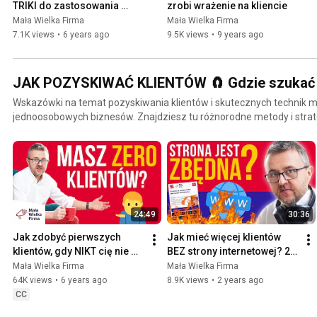
TRIKI do zastosowania 
zrobi wrażenie na kliencie
przekonać do zakupu i odnieść sukces w świecie sprzedaży. A jeżeli chcesz ułatwić sobie
już DZISIAJ
Mała Wielka Firma
Mała Wielka Firma
tworzenie ofert, zajrzyj tutaj: https://sklep.malawielkafirma.pl/landi
7.1K views
•
6 years ago
9.5K views
•
9 years ago
JAK POZYSKIWAĆ KLIENTÓW 🧲 Gdzie szukać kl
biznesów
Wskazówki na temat pozyskiwania klientów i skutecznych technik 
jednoosobowych biznesów. Znajdziesz tu różnorodne metody i strategie zdobywania klientów,
szczególnie skierowane do osób prowadzących małe biznesy. Odkry
które pomogą Ci przyciągnąć uwagę potencjalnych klientów, nawet j
branży. Dowiesz się, jak skutecznie podnosić stawki swoich usług, j
nowych klientów. Jest tu również wiele porad dotyczących wykorzys
celu pozyskiwania klientów oraz budowania trwałych relacji biznesowych. W filmach z tej p
znajdziesz praktyczne wskazówki dla specjalistów z różnych dziedz
24:49
30:36
szkoleniowców i nie tylko. Dowiesz się, jak szybko i łatwo zdobyć kli
Jeszcze więcej wskazówek, jak pozyskiwać klientów, znajdziesz w 
Jak zdobyć pierwszych 
Jak mieć więcej klientów 
https://l.soloprzedsiebiorca.pl/ytpl
klientów, gdy NIKT cię nie 
BEZ strony internetowej? 20 
zna? 10 sposobów
sposobów
Mała Wielka Firma
Mała Wielka Firma
64K views
•
6 years ago
8.9K views
•
2 years ago
CC