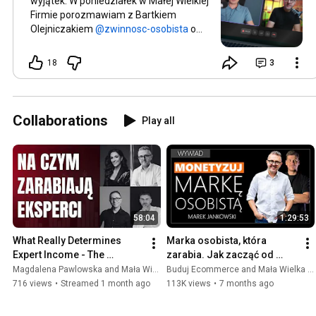
wyjątek. W poniedziałek w Małej Wielkiej
Firmie porozmawiam z Bartkiem
Olejniczakiem
o
tym, jak pozyskiwać klientów bez
sprzedawania. (Bartek ma bardzo
18
3
ciekawe doświadczenia w tym
zakresie.) Dowiesz się: • Jak przyciągać
klientów, nie mając wielkich zasięgów •
Czy budować karierę na tym, co
Collaborations
Play all
generuje dużo wyświetleń • Jakie
nieoczywiste korzyści daje bycie małym
twórcą Wyszedł nam kapitalny materiał.
Do usłyszenia w poniedziałek! 🔥
58:04
1:29:53
What Really Determines 
Marka osobista, która 
Expert Income - The 
zarabia. Jak zacząć od 
Knowledge Economy in 
zera? | Marek Jankowski
Magdalena Pawlowska and Mała Wielka Firma
Buduj Ecommerce and Mała Wielka Firma
Poland
716 views
•
Streamed 1 month ago
113K views
•
7 months ago