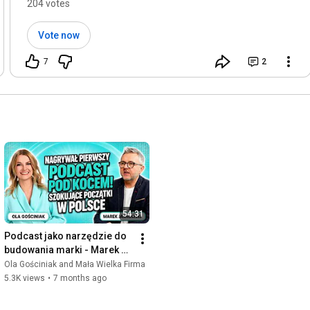
204 votes
Vote now
7
2
54:31
Podcast jako narzędzie do 
budowania marki - Marek 
Jankowski - Jestem 
Ola Gościniak and Mała Wielka Firma
Interaktywna
5.3K views
•
7 months ago