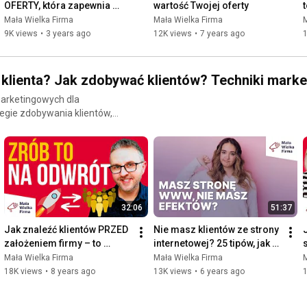
OFERTY, która zapewnia 
wartość Twojej oferty
#markaosobista
#własnafirma
#własnybiznes
#mwf
MASĘ KLIENTÓW! Dawid 
Mała Wielka Firma
Mała Wielka Firma
M
ng-ai/
#maławielkafirma
#soloprzedsiębiorca
#mwf538
Szajner
9K views
•
3 years ago
12K views
•
7 years ago
ienta? Jak zdobywać klientów? Techniki mark
marketingowych dla
jesz praktyczne wskazówki,
eśli jesteś mało znany/a w
ednocześnie przyciągając
tania strony internetowej w
laylisty
in: fotografów, księgowych,
32:06
51:37
entów w swojej branży.
moim newsletterze:
Jak znaleźć klientów PRZED 
Nie masz klientów ze strony 
założeniem firmy – to 
internetowej? 25 tipów, jak to 
ważne!
zmienić
Mała Wielka Firma
Mała Wielka Firma
M
18K views
•
8 years ago
13K views
•
6 years ago