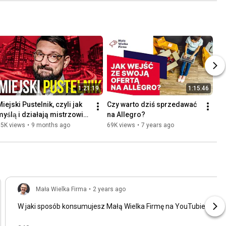
1:21:19
1:15:46
iejski Pustelnik, czyli jak 
Czy warto dziś sprzedawać 
yślą i działają mistrzowie | 
na Allegro?
Miłosz Brzeziński
85K views
•
9 months ago
69K views
•
7 years ago
Mała Wielka Firma
•
2 years ago
W jaki sposób konsumujesz Małą Wielka Firmę na YouTubie?