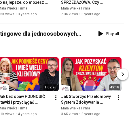
to najlepsze, co możesz 
SPRZEDAŻOWA. Czy 
zrobić w KRYZYSIE - Paweł 
popełniasz te BŁĘDY? 
ała Wielka Firma
Mała Wielka Firma
Tkaczyk
Krzysztof Bartnik
15K views
•
3 years ago
7.3K views
•
3 years ago
etingowe dla jednoosobowych
Play all
1:02:26
49:18
Jak bez obaw PODNOSIĆ 
Jak Stworzyć Przełomowy 
stawki i przyciągać 
System Zdobywania 
klientów? Kasia Iwanoska
NOWYCH KLIENTÓW? Audyt 
ała Wielka Firma
Mała Wielka Firma
Biznesu Moniki Suder
11K views
•
4 years ago
3.6K views
•
3 years ago