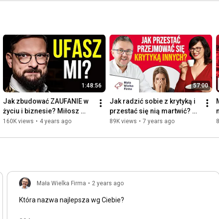
1:48:56
57:00
Jak zbudować ZAUFANIE w 
Jak radzić sobie z krytyką i 
M
życiu i biznesie? Miłosz 
przestać się nią martwić? 
m
Brzeziński [odcinek 
Arlena Witt
160K views
•
4 years ago
89K views
•
7 years ago
specjalny]
Mała Wielka Firma
•
2 years ago
Która nazwa najlepsza wg Ciebie?