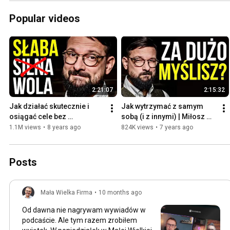
Popular videos
2:21:07
2:15:32
Jak działać skutecznie i 
Jak wytrzymać z samym 
osiągać cele bez 
sobą (i z innymi) | Miłosz 
rozpraszania się | Miłosz 
Brzeziński
1.1M views
•
8 years ago
824K views
•
7 years ago
Brzeziński
Posts
Mała Wielka Firma
•
10 months ago
Od dawna nie nagrywam wywiadów w
podcaście. Ale tym razem zrobiłem