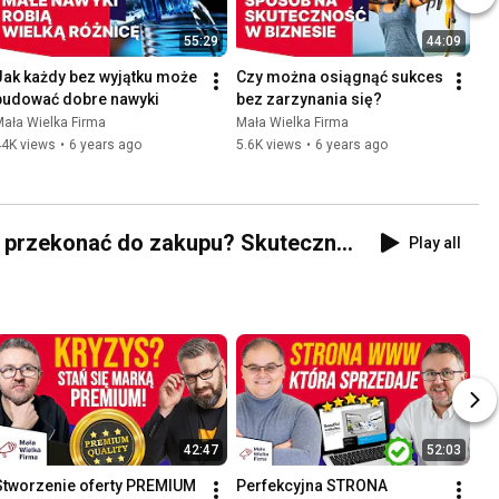
55:29
44:09
Jak każdy bez wyjątku może 
Czy można osiągnąć sukces 
budować dobre nawyki
bez zarzynania się?
ała Wielka Firma
Mała Wielka Firma
44K views
•
6 years ago
5.6K views
•
6 years ago
i przekonać do zakupu? Skuteczne
Play all
42:47
52:03
Stworzenie oferty PREMIUM 
Perfekcyjna STRONA 