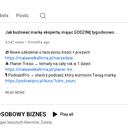
lists
Posts
Jak budować markę eksperta, mając GODZINĘ tygodniowo na content?
4,342 views
4 months ago
🎁 Nowe szkolenie o tworzeniu treści + prezent: 
https://malawielkafirma.pl/narzedzia-...
🐙 Planer Treści → tematy na cały rok w 1 dzień: 
https://malawielkafirma.pl/planer-tre...
🎙️ PodcastPro → stwórz podcast, który wzmocni Twoją markę: 
https://podcastpro.pl/kurs/?utm_sourc...
Masz wiedzę i doświadczenie, ale brakuje Ci rozpoznawalności 
READ MORE
jako ekspert w swojej branży? Problem często nie leży w 
przepełnionym kalendarzu. „Nie mam czasu” to symptom 
głębszych blokad, które sprawiają, że Twoja marka osobista 
OOSOBOWY BIZNES
Play all
stoi w miejscu, a klienci trafiają do mniej kompetentnej 
konkurencji. W tym odcinku dowiesz się, jak zbudować 
ać lepszych klientów. Dzielę
ekspercką markę osobistą dysponując zaledwie godziną 