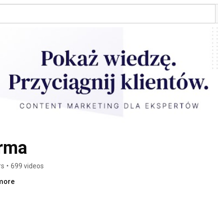
irma
rs
•
699 videos
.more