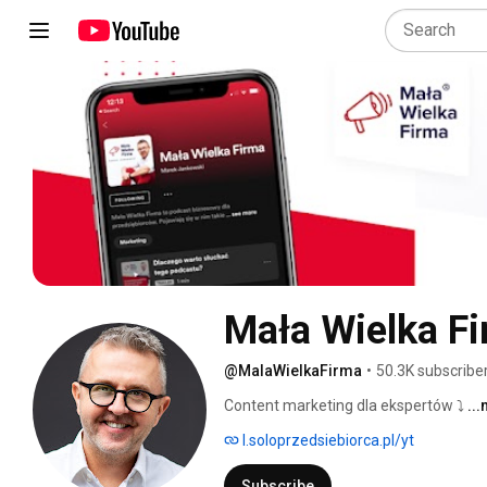
Mała Wielka F
@MalaWielkaFirma
•
50.3K subscribe
Content marketing dla ekspertów ⤵️ 
..
l.soloprzedsiebiorca.pl/yt
Subscribe