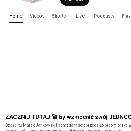
Home
Videos
Shorts
Live
Podcasts
Play
ZACZNIJ TUTAJ 🚀 by wzmocnić swój JEDN
Cześć, tu Marek Jankowski i pomagam soloprzedsiębiorcom przyciąg
się wskazówkami na ten temat tutaj oraz w moim newsletterze: