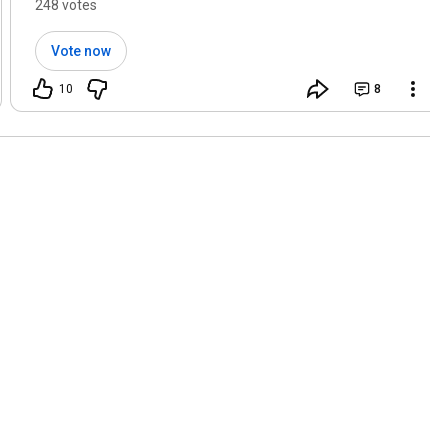
248 votes
Vote now
10
8