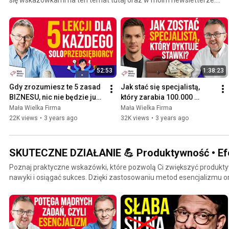
https://l.soloprzedsiebiorca.pl/ytpl
52:53
1:38:23
Gdy zrozumiesz te 5 zasad 
Jak stać się specjalistą, 
BIZNESU, nic nie będzie już 
który zarabia 100.000 
takie samo! Poradnik dla 
zł/mies.? Kamil Kozieł
Mała Wielka Firma
Mała Wielka Firma
Soloprzedsiębiorców.
22K views
•
3 years ago
32K views
•
3 years ago
SKUTECZNE DZIAŁANIE 💪 Produktywność • Efe
Poznaj praktyczne wskazówki, które pozwolą Ci zwiększyć produk
nawyki i osiągać sukces. Dzięki zastosowaniu metod esencjalizmu 
większą produktywność, nauczysz się wykorzystywać swój czas i z
Czy marzysz o realizowaniu większej ilości zadań, jednocześnie poś
jak skupić się na najważniejszych działaniach i wyeliminować zbędne rozprasz
dowiedzieć się, jak działać skutecznie i osiągać cele bez rozpraszani
metody organizacji pracy oraz techniki skupienia, które pomogą Ci b