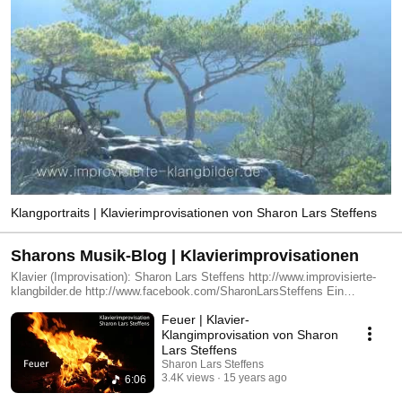
Klangportraits | Klavierimprovisationen von Sharon Lars Steffens
Sharons Musik-Blog | Klavierimprovisationen
Klavier (Improvisation): Sharon Lars Steffens http://www.improvisierte-
klangbilder.de http://www.facebook.com/SharonLarsSteffens Ein
Interview über mich und meine Klaviermusik können Sie einsehen unter
Feuer | Klavier-
http://www.improvisierte-klangbilder.de/sharon-lars-steffens/interview/ -----
--------------- piano (improvised): Sharon Lars Steffens How this kind of
Klangimprovisation von Sharon
music comes into existence is explained in an interview at
Lars Steffens
http://www.jolitakelias.com/sharon-lars-steffens/
Sharon Lars Steffens
3.4K views
15 years ago
6:06