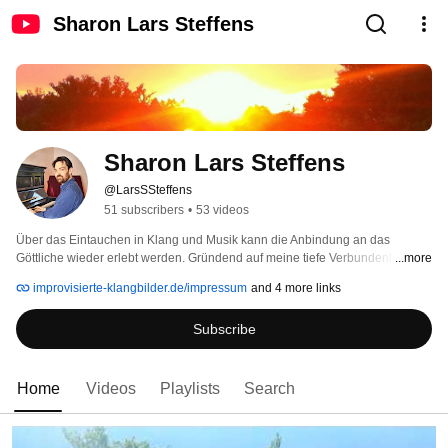
Sharon Lars Steffens
Sharon Lars Steffens
@LarsSSteffens
51 subscribers
•
53 videos
Über das Eintauchen in Klang und Musik kann die Anbindung an das 
Göttliche wieder erlebt werden. Gründend auf meine tiefe Verbundenheit zur 
...more
Musik und meine langjährige Meditationserfahrung lasse ich aus dem 
improvisierte-klangbilder.de/impressum
and 4 more links
Moment heraus musikalische Bilder am Klavier entstehen. Im Lauschen 
dieser Musik eröffne ich Ihnen den Raum, dem Göttlichen in Ihnen zu 
Subscribe
begegnen. 
Home
Videos
Playlists
Search