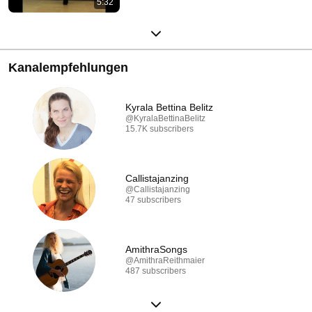
5:32
Kanalempfehlungen
Kyrala Bettina Belitz
@KyralaBettinaBelitz
15.7K subscribers
Callistajanzing
@Callistajanzing
47 subscribers
AmithraSongs
@AmithraReithmaier
487 subscribers