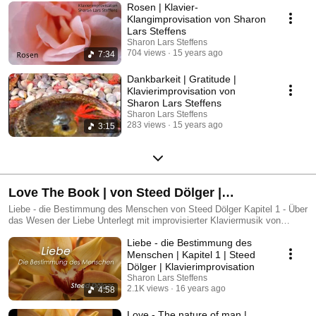
Rosen | Klavier-
Klangimprovisation von Sharon
Lars Steffens
Sharon Lars Steffens
704 views
15 years ago
7:34
Dankbarkeit | Gratitude |
Klavierimprovisation von
Sharon Lars Steffens
Sharon Lars Steffens
283 views
15 years ago
3:15
Love The Book | von Steed Dölger |
Klavierimprovisation von Sharon Lars Steffens
Liebe - die Bestimmung des Menschen von Steed Dölger Kapitel 1 - Über
das Wesen der Liebe Unterlegt mit improvisierter Klaviermusik von
Sharon Lars Steffens und Naturfotografien von Klaus M. Auen in 6
Liebe - die Bestimmung des
Sprachen. http://www.love-the-book.com http://www.steed-doelger.de
http://www.improvisierte-klangbilder.de
Menschen | Kapitel 1 | Steed
Dölger | Klavierimprovisation
Sharon Lars Steffens
2.1K views
16 years ago
4:58
Love - The nature of man |