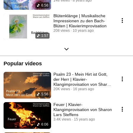
Lars Steffens
148 views
8 years ago
6:56
Blütenklänge | Musikalische
Impressionen zu den Bach-
Blüten | Klavierimprovisation
208 views
10 years ago
1:57
Popular videos
Psalm 23 - Mein Hirt ist Gott,
der Herr | Klavier-
Klangimprovisation von Sharon
Lars Steffens
20K views
16 years ago
5:56
Feuer | Klavier-
Klangimprovisation von Sharon
Lars Steffens
3.4K views
15 years ago
6:06