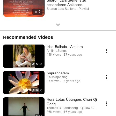
Sharon Lars Steffens zu
besonderen Anlässen
Sharon Lars Steffens · Playlist
9
Recommended Videos
Irish-Ballads - Amithra
AmithraSongs
44K views
17 years ago
5:23
Suprabhatam
Callistajanzing
3K views
16 years ago
6:50
Herz-Lotus-Übungen, Chun-Qi
Gong
Thomas D. Landsberg - QiFlow-Consulting
36K views
16 years ago