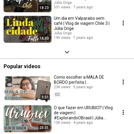
Júlia Orige
531 views
7 years ago
18:23
Um dia em Valparaíso sem
café | Vlog de viagem Chile 3 |
Júlia Orige
Júlia Orige
190 views
7 years ago
16:33
Popular videos
Como escolher a MALA DE
BORDO perfeita |
#ManualdoViajante | Ep. 1 |
23K views
5 years ago
Júlia Orige
CC
5:51
O que fazer em URUBICI? | Vlog
de viagem |
#ExplorandoOBrasil | Júlia
Orige
15K views
4 years ago
25:31