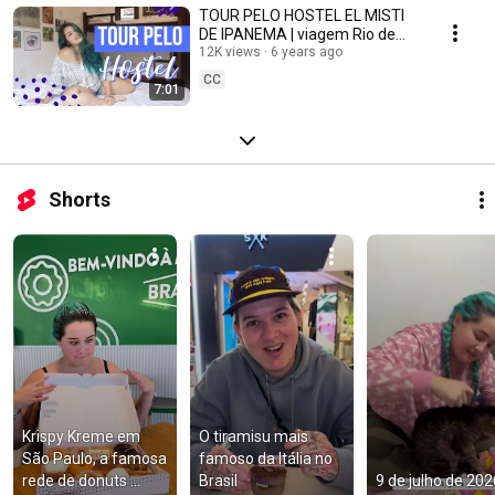
TOUR PELO HOSTEL EL MISTI
DE IPANEMA | viagem Rio de
Janeiro | Júlia Orige
12K views
6 years ago
CC
7:01
Shorts
Krispy Kreme em 
O tiramisu mais 
São Paulo, a famosa 
famoso da Itália no 
rede de donuts 
Brasil
9 de julho de 202