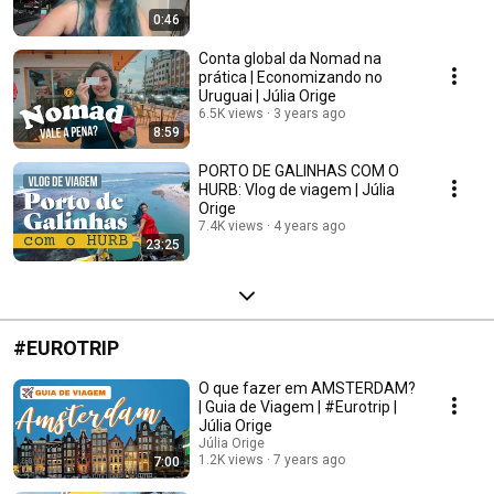
0:46
Conta global da Nomad na
prática | Economizando no
Uruguai | Júlia Orige
6.5K views
3 years ago
8:59
PORTO DE GALINHAS COM O
HURB: Vlog de viagem | Júlia
Orige
7.4K views
4 years ago
23:25
#EUROTRIP
O que fazer em AMSTERDAM?
| Guia de Viagem | #Eurotrip |
Júlia Orige
Júlia Orige
1.2K views
7 years ago
7:00