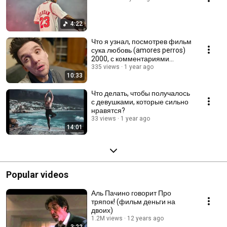
4:22
Что я узнал, посмотрев фильм
сука любовь (amores perros)
2000, с комментариями
режиссера Иньярриту
335 views
1 year ago
10:33
Что делать, чтобы получалось
с девушками, которые сильно
нравятся?
33 views
1 year ago
14:01
Popular videos
Аль Пачино говорит Про
тряпок! (фильм деньги на
двоих)
1.2M views
12 years ago