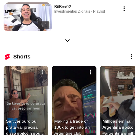
BitBox02
Investimentos Digitais · Playlist
1
Shorts
Se tiver ouro ou 
Making a trade of 
Milhões em na 
prata vai precisa 
100k to get into an 
Argentina #bitcoin
disso #bitcoin #ouro 
Argentine club
#argentina #mil