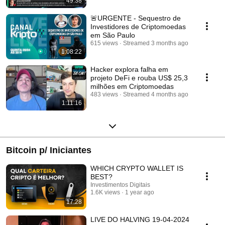
49:38
🚨URGENTE - Sequestro de
Investidores de Criptomoedas
em São Paulo
615 views
Streamed 3 months ago
1:08:22
Hacker explora falha em
projeto DeFi e rouba US$ 25,3
milhões em Criptomoedas
483 views
Streamed 4 months ago
1:11:16
Bitcoin p/ Iniciantes
WHICH CRYPTO WALLET IS
BEST?
Investimentos Digitais
1.6K views
1 year ago
17:28
LIVE DO HALVING 19-04-2024