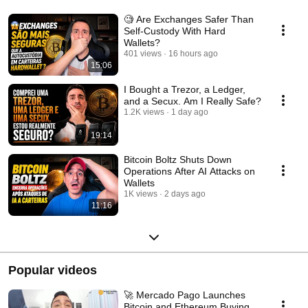
🧐 Are Exchanges Safer Than
Self-Custody With Hard
Wallets?
401 views
16 hours ago
15:06
I Bought a Trezor, a Ledger,
and a Secux. Am I Really Safe?
1.2K views
1 day ago
19:14
Bitcoin Boltz Shuts Down
Operations After AI Attacks on
Wallets
1K views
2 days ago
11:16
Popular videos
🚀 Mercado Pago Launches
Bitcoin and Ethereum Buying