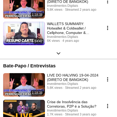
(DIRETO DE BANGKOK)
Investimentos Digitais
5.8K views
Streamed 2 years ago
1:18:38
WALLETS SUMMARY:
Hotwallet & Coldwallet /
Cellphone, Computer &
Hardware
Investimentos Digitais
6K views
4 years ago
14:42
Bate-Papo / Entrevistas
LIVE DO HALVING 19-04-2024
(DIRETO DE BANGKOK)
Investimentos Digitais
5.8K views
Streamed 2 years ago
1:18:38
Crise de Insolvência das
Corretoras, P2P é a Solução?
Investimentos Digitais
1.7K views
Streamed 3 years ago