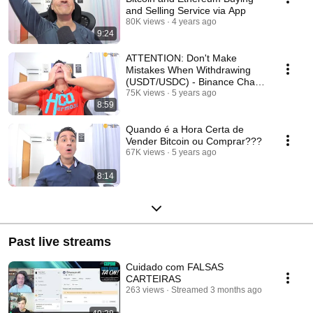
and Selling Service via App
80K views
4 years ago
9:24
ATTENTION: Don't Make
Mistakes When Withdrawing
(USDT/USDC) - Binance Chain
(BNB) / Binance Smart...
75K views
5 years ago
8:59
Quando é a Hora Certa de
Vender Bitcoin ou Comprar???
67K views
5 years ago
8:14
Past live streams
Cuidado com FALSAS
CARTEIRAS
263 views
Streamed 3 months ago