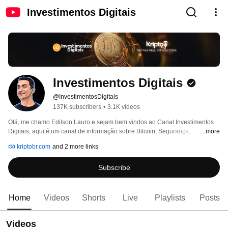
Investimentos Digitais
Investimentos Digitais
@InvestimentosDigitais
137K subscribers
•
3.1K videos
Olá, me chamo Edilson Lauro e sejam bem vindos ao Canal ​Investimentos 
Digitais, aqui é um canal de informação sobre Bitcoin, Segurança, 
...more
Criptomoedas, Dicas e Tutoriais. 
kriptobr.com
and 2 more links
Subscribe
Home
Videos
Shorts
Live
Playlists
Posts
Videos