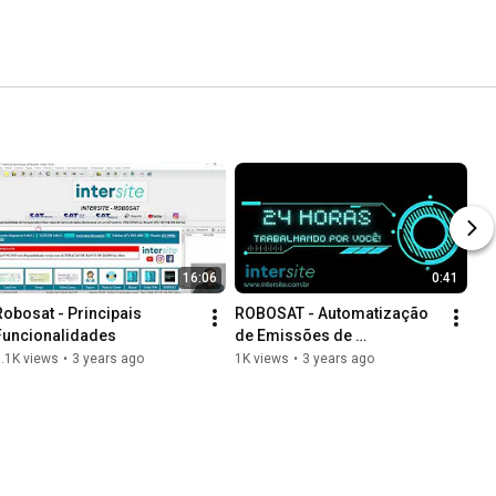
16:06
0:41
Robosat - Principais 
ROBOSAT - Automatização 
Funcionalidades
de Emissões de 
Documentos Fiscais
.1K views
•
3 years ago
1K views
•
3 years ago