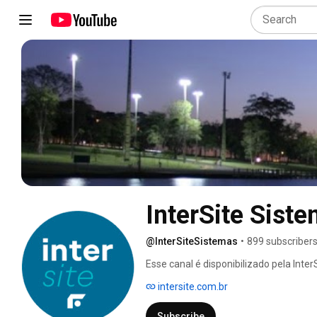
InterSite Sist
@InterSiteSistemas
•
899 subscriber
Esse canal é disponibilizado pela Int
seus serviços 
intersite.com.br
Subscribe