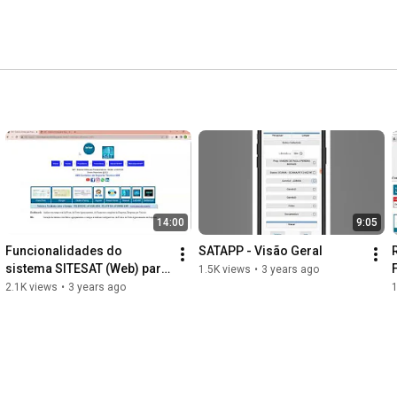
14:00
9:05
Funcionalidades do 
SATAPP - Visão Geral
sistema SITESAT (Web) para 
1.5K views
•
3 years ago
clientes SAT
2.1K views
•
3 years ago
1