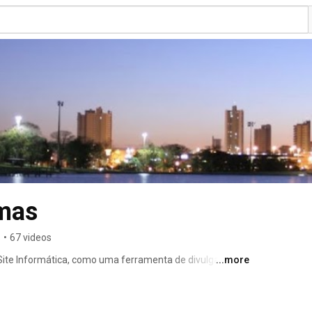
emas
s
•
67 videos
erSite Informática, como uma ferramenta de divulgação de 
...more