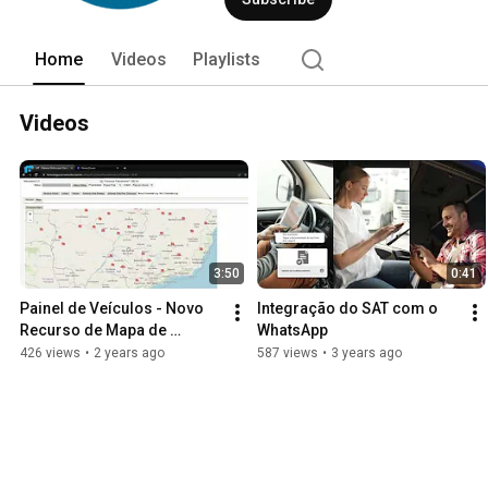
Home
Videos
Playlists
Videos
3:50
0:41
Painel de Veículos - Novo 
Integração do SAT com o 
Recurso de Mapa de 
WhatsApp
Posicionamento
426 views
•
2 years ago
587 views
•
3 years ago