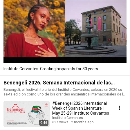
Instituto Cervantes. Creating hispanists for 30 years
Benengeli 2026. Semana Internacional de las
Letras en Español
Benengeli, el festival literario del Instituto Cervantes, celebra en 2026 su
sexta edición como uno de los grandes encuentros internacionales de la
literatura en español. Durante una semana, sus actividades presenciales y
#Benengeli2026 International
digitales se desplegarán en los cinco continentes, gracias al trabajo en
red de los centros del Instituto Cervantes y de las instituciones
Week of Spanish Literature |
colaboradoras. En esta edición, Benengeli propone una reflexión en torno
May 25-29 | Instituto Cervantes
a las bibliotecas: espacios de memoria y transmisión del conocimiento,
Instituto Cervantes
lugares de encuentro y de diálogo, escenarios reales e imaginarios
627 views
2 months ago
0:46
donde la literatura se conserva, se comparte y se transforma. Como en