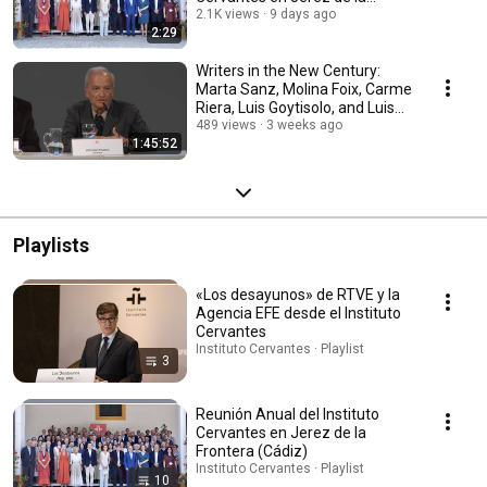
Frontera (Cádiz)
2.1K views
9 days ago
2:29
Writers in the New Century:
Marta Sanz, Molina Foix, Carme
Riera, Luis Goytisolo, and Luis
Mateo ...
489 views
3 weeks ago
1:45:52
Playlists
«Los desayunos» de RTVE y la
Agencia EFE desde el Instituto
Cervantes
Instituto Cervantes · Playlist
3
Reunión Anual del Instituto
Cervantes en Jerez de la
Frontera (Cádiz)
Instituto Cervantes · Playlist
10