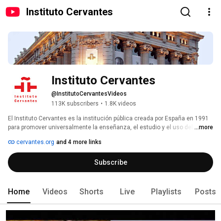
Instituto Cervantes
Instituto Cervantes
@InstitutoCervantesVideos
113K subscribers
•
1.8K videos
El Instituto Cervantes es la institución pública creada por España en 1991 
para promover universalmente la enseñanza, el estudio y el uso del 
...more
español y contribuir a la difusión de las culturas hispánicas en el exterior. 
cervantes.org
and 4 more links
Está presente en 88 ciudades de 45 países, a través de sus centros, aulas 
y extensiones, por los cinco continentes. Además, cuenta con dos sedes 
Subscribe
en España, la sede central de Madrid y la sede de Alcalá de Henares. 
Home
Videos
Shorts
Live
Playlists
Posts