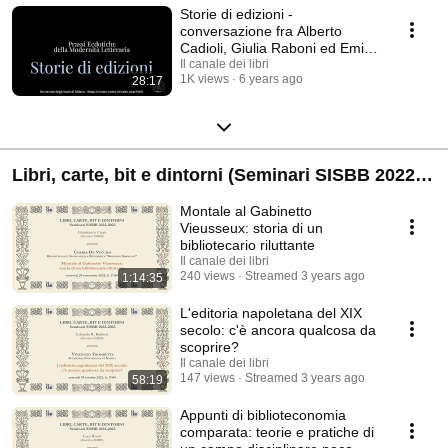
Storie di edizioni -
conversazione fra Alberto
Cadioli, Giulia Raboni ed Emilio
Russo
Il canale dei libri
1K views
6 years ago
28:17
Libri, carte, bit e dintorni (Seminari SISBB 2022-
2023)
Montale al Gabinetto
Vieusseux: storia di un
bibliotecario riluttante
Il canale dei libri
240 views
Streamed 3 years ago
1:14:35
L'editoria napoletana del XIX
secolo: c'è ancora qualcosa da
scoprire?
Il canale dei libri
147 views
Streamed 3 years ago
58:19
Appunti di biblioteconomia
comparata: teorie e pratiche di