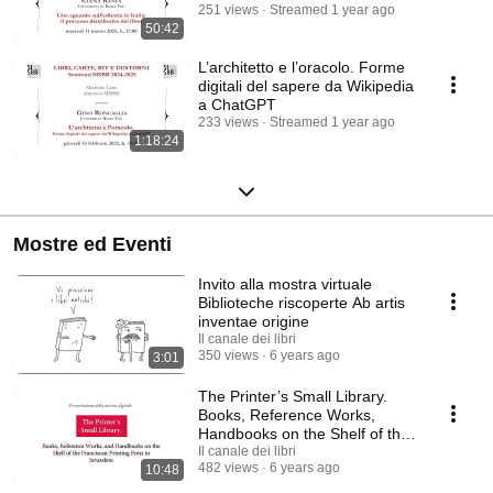
251 views
Streamed 1 year ago
50:42
L’architetto e l’oracolo. Forme
digitali del sapere da Wikipedia
a ChatGPT
233 views
Streamed 1 year ago
1:18:24
Mostre ed Eventi
Invito alla mostra virtuale
Biblioteche riscoperte Ab artis
inventae origine
Il canale dei libri
350 views
6 years ago
3:01
The Printer’s Small Library.
Books, Reference Works,
Handbooks on the Shelf of the
FPP in Jerusalem
Il canale dei libri
482 views
6 years ago
10:48