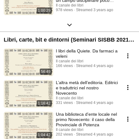
un campo disciplinare poco
esplorato
Il canale dei libri
978 views
Streamed 3 years ago
1:00:29
Libri, carte, bit e dintorni (Seminari SISBB 2021-
22)
I libri della Quiete. Da farmaci a
veleni
Il canale dei libri
166 views
Streamed 4 years ago
56:49
L’altra metà dell’editoria. Editrici
e traduttrici nel nostro
Novecento
Il canale dei libri
331 views
Streamed 4 years ago
1:16:42
Una biblioteca d'ente locale nel
primo Novecento: il caso della
Provinciale di Potenza
Il canale dei libri
202 views
Streamed 4 years ago
1:04:42