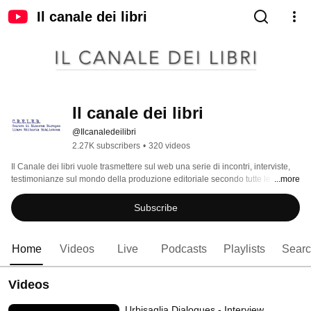
Il canale dei libri
Il canale dei libri
@Ilcanaledeilibri
2.27K subscribers
•
320 videos
Il Canale dei libri vuole trasmettere sul web una serie di incontri, interviste, 
testimonianze sul mondo della produzione editoriale secondo tutte le sue 
...more
sfaccettature. 
Subscribe
Home
Videos
Live
Podcasts
Playlists
Sear
Videos
Urbisaglia Dialogues - Interview