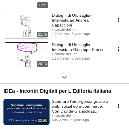
11:21
Dialoghi di Urbisaglia -
Intervista ad Andrea
Capaccioni
Il canale dei libri
1.2K views
6 years ago
21:45
Dialoghi di Urbisaglia -
Intervista a Giuseppe Frasso
Il canale dei libri
1.1K views
6 years ago
20:13
IDEa - Incontri Digitali per L'Editoria Italiana
Superare l’emergenza grazie a
web, social ed e-commerce.
Con Davide Giansoldati
(DGLine)
Il canale dei libri
605 views
6 years ago
22:08