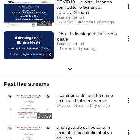
COVID19… e oltre. Incontro
con l’Editor e Scrittrice:
Lorenza Stroppa
Il canale dei libri
277 views
Streamed 6 years ago
1:02:41
IDEa - Il decalogo della libreria
ideale
Il canale dei libri
1.1K views
6 years ago
5:28
Past live streams
Il contributo di Luigi Balsamo
agli studi biblioteconomici
78 views
Streamed 1 year ago
1:03:50
Uno sguardo sull'editoria in
Italia: il processo distributivo
del libro