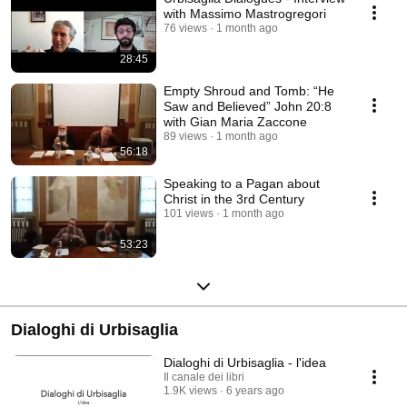
with Massimo Mastrogregori
76 views
1 month ago
28:45
Empty Shroud and Tomb: “He
Saw and Believed” John 20:8
with Gian Maria Zaccone
89 views
1 month ago
56:18
Speaking to a Pagan about
Christ in the 3rd Century
101 views
1 month ago
53:23
Dialoghi di Urbisaglia
Dialoghi di Urbisaglia - l'idea
Il canale dei libri
1.9K views
6 years ago