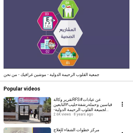
جمعية القلوب الرحيمة الدولية - موشين غرافيك - من نحن
Popular videos
تقرير وكالةRFS#عن عيادات
قباسين وحملةرشفةحليب٣التابعين
لجميعة القلوب الرحيمة الدولية-
8 years ago
ريف حلب الشرقي
2.6K views
1:28
مركز خطوات الشفاء للعلاج