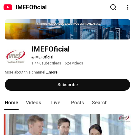
IMEFOficial
IMEFOficial
@IMEFOficial
1.44K subscribers
•
624 videos
More about this channel
...more
Subscribe
Home
Videos
Live
Posts
Search