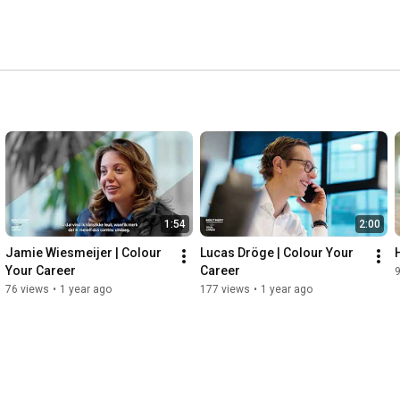
1:54
2:00
Jamie Wiesmeijer | Colour 
Lucas Dröge | Colour Your 
Your Career
Career
76 views
•
1 year ago
177 views
•
1 year ago