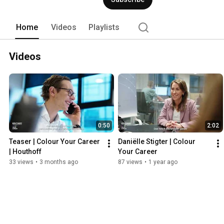
Home
Videos
Playlists
Videos
0:50
2:02
Teaser | Colour Your Career 
Daniëlle Stigter | Colour 
| Houthoff
Your Career
33 views
•
3 months ago
87 views
•
1 year ago