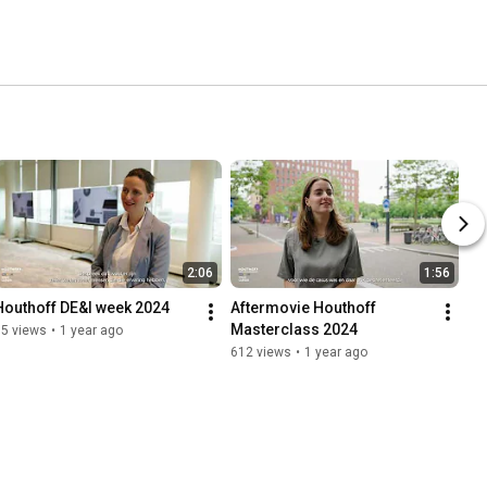
2:06
1:56
Houthoff DE&I week 2024
Aftermovie Houthoff 
Masterclass 2024
95 views
•
1 year ago
612 views
•
1 year ago