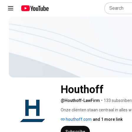
Houthoff
@Houthoff-LawFirm
•
133 subscriber
Onze cliënten staan centraal in alles w
cliënten kunnen erop vertrouwen dat wij 
houthoff.com
and 1 more link
ook als adviseur en sectorexpert. Wij z
advocatenkantoor. 
Subscribe