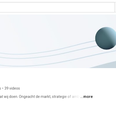
s
•
39 videos
at wij doen. Ongeacht de markt, strategie of ambitie, 
...more
achter hen staan. Dat wij er voor ze zijn als jurist, maar 
ijn Houthoff. Een onafhankelijk, Nederlands full-service 